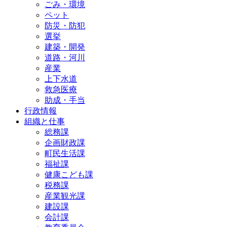
ごみ・環境
ペット
防災・防犯
選挙
建築・開発
道路・河川
産業
上下水道
救急医療
助成・手当
行政情報
組織と仕事
総務課
企画財政課
町民生活課
福祉課
健康こども課
税務課
産業観光課
建設課
会計課