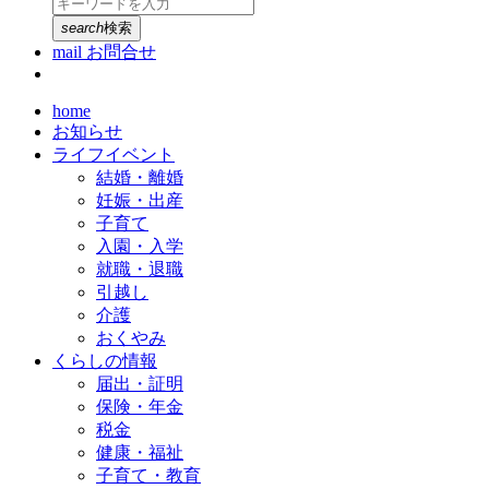
search
検索
mail
お問合せ
home
お知らせ
ライフイベント
結婚・離婚
妊娠・出産
子育て
入園・入学
就職・退職
引越し
介護
おくやみ
くらしの情報
届出・証明
保険・年金
税金
健康・福祉
子育て・教育