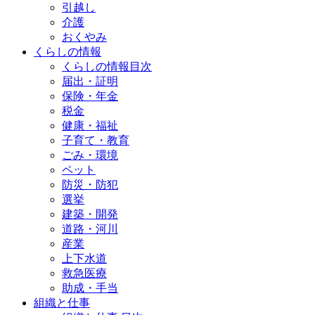
引越し
介護
おくやみ
くらしの情報
くらしの情報目次
届出・証明
保険・年金
税金
健康・福祉
子育て・教育
ごみ・環境
ペット
防災・防犯
選挙
建築・開発
道路・河川
産業
上下水道
救急医療
助成・手当
組織と仕事