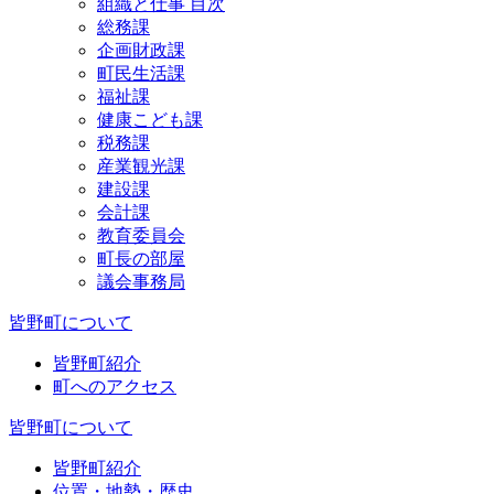
組織と仕事 目次
総務課
企画財政課
町民生活課
福祉課
健康こども課
税務課
産業観光課
建設課
会計課
教育委員会
町長の部屋
議会事務局
皆野町について
皆野町紹介
町へのアクセス
皆野町について
皆野町紹介
位置・地勢・歴史