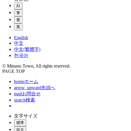
白
青
黄
黒
English
中文
中文(繁體字)
한국어
© Minano Town, All rights reserved.
PAGE TOP
home
ホーム
arrow_upward
先頭へ
mail
お問合せ
search
検索
文字サイズ
標準
拡大