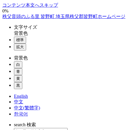
コンテンツ本文へスキップ
0%
秩父音頭のふる里 皆野町 埼玉県秩父郡皆野町ホームページ
文字
サイズ
背景色
標準
拡大
背景色
白
青
黄
黒
English
中文
中文(繁體字)
한국어
search
検索