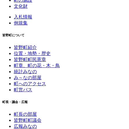
町の施設
文化財
入札情報
例規集
皆野町について
皆野町紹介
位置・地勢・歴史
皆野町町民憲章
町章、町の花・木・鳥
統計みなの
み～なの部屋
町へのアクセス
町営バス
町長・議会・広報
町長の部屋
皆野町町議会
広報みなの