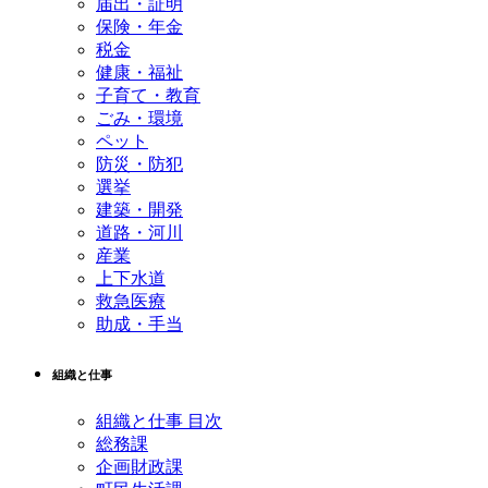
届出・証明
保険・年金
税金
健康・福祉
子育て・教育
ごみ・環境
ペット
防災・防犯
選挙
建築・開発
道路・河川
産業
上下水道
救急医療
助成・手当
組織と仕事
組織と仕事 目次
総務課
企画財政課