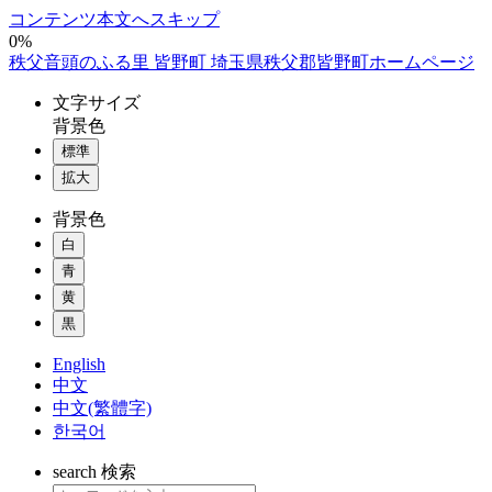
コンテンツ本文へスキップ
0%
秩父音頭のふる里 皆野町 埼玉県秩父郡皆野町ホームページ
文字
サイズ
背景色
標準
拡大
背景色
白
青
黄
黒
English
中文
中文(繁體字)
한국어
search
検索