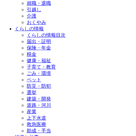
就職・退職
引越し
介護
おくやみ
くらしの情報
くらしの情報目次
届出・証明
保険・年金
税金
健康・福祉
子育て・教育
ごみ・環境
ペット
防災・防犯
選挙
建築・開発
道路・河川
産業
上下水道
救急医療
助成・手当