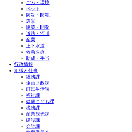
ごみ・環境
ペット
防災・防犯
選挙
建築・開発
道路・河川
産業
上下水道
救急医療
助成・手当
行政情報
組織と仕事
総務課
企画財政課
町民生活課
福祉課
健康こども課
税務課
産業観光課
建設課
会計課