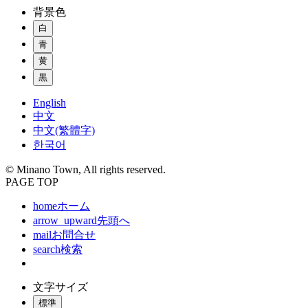
背景色
白
青
黄
黒
English
中文
中文(繁體字)
한국어
© Minano Town, All rights reserved.
PAGE TOP
home
ホーム
arrow_upward
先頭へ
mail
お問合せ
search
検索
文字サイズ
標準