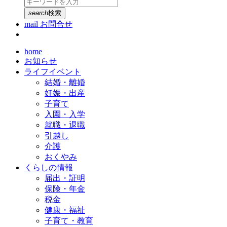
search
検索
mail
お問合せ
home
お知らせ
ライフイベント
結婚・離婚
妊娠・出産
子育て
入園・入学
就職・退職
引越し
介護
おくやみ
くらしの情報
届出・証明
保険・年金
税金
健康・福祉
子育て・教育