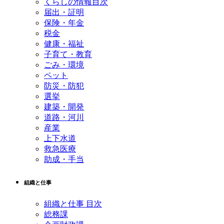
くらしの情報目次
届出・証明
保険・年金
税金
健康・福祉
子育て・教育
ごみ・環境
ペット
防災・防犯
選挙
建築・開発
道路・河川
産業
上下水道
救急医療
助成・手当
組織と仕事
組織と仕事 目次
総務課