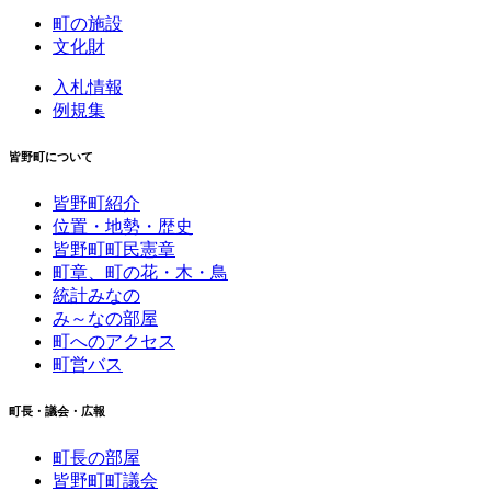
町の施設
文化財
入札情報
例規集
皆野町について
皆野町紹介
位置・地勢・歴史
皆野町町民憲章
町章、町の花・木・鳥
統計みなの
み～なの部屋
町へのアクセス
町営バス
町長・議会・広報
町長の部屋
皆野町町議会