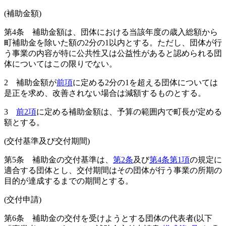
(補助金額)
第4条
補助金額は、団体における当該年度の歳入総額から
町補助金を除いた額の2分の1以内とする。
ただし、団体が行
う事業の内容が特に公共性又は公益性があると認められる団
体についてはこの限りでない。
2
補助金額が
前項
に定める2分の1を超える団体については
是正を求め、改善されない場合は減額するものとする。
3
前2項
に定める補助金額は、予算の範囲内で町長が定める
額とする。
(交付基準及び交付期間)
第5条
補助金の交付基準は、
第2条
及び
第4条第1項
の規定に
適合する団体とし、交付期間はその団体が行う事業の所期の
目的が達成するまでの期間とする。
(交付申請)
第6条
補助金の交付を受けようとする団体の代表者
(以下