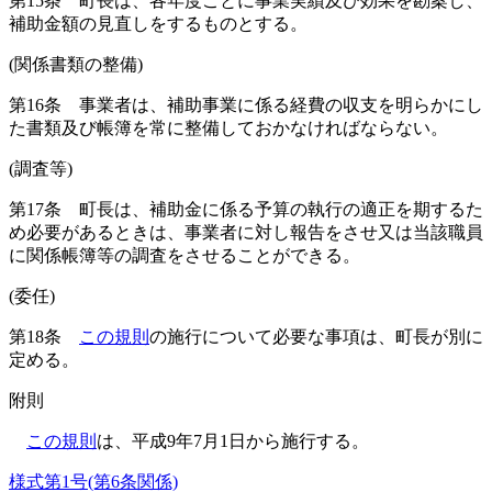
第15条
町長は、各年度ごとに事業実績及び効果を勘案し、
補助金額の見直しをするものとする。
(関係書類の整備)
第16条
事業者は、補助事業に係る経費の収支を明らかにし
た書類及び帳簿を常に整備しておかなければならない。
(調査等)
第17条
町長は、補助金に係る予算の執行の適正を期するた
め必要があるときは、事業者に対し報告をさせ又は当該職員
に関係帳簿等の調査をさせることができる。
(委任)
第18条
この規則
の施行について必要な事項は、町長が別に
定める。
附
則
この規則
は、平成9年7月1日から施行する。
様式第1号
(第6条関係)