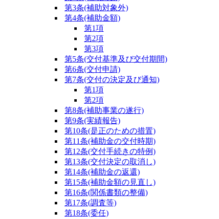
第3条
(補助対象外)
第4条
(補助金額)
第1項
第2項
第3項
第5条
(交付基準及び交付期間)
第6条
(交付申請)
第7条
(交付の決定及び通知)
第1項
第2項
第8条
(補助事業の遂行)
第9条
(実績報告)
第10条
(是正のための措置)
第11条
(補助金の交付時期)
第12条
(交付手続きの特例)
第13条
(交付決定の取消し)
第14条
(補助金の返還)
第15条
(補助金額の見直し)
第16条
(関係書類の整備)
第17条
(調査等)
第18条
(委任)