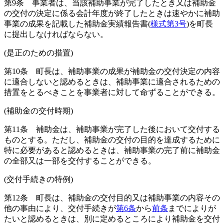
第9条
事業者は、当該補助事業が完了したとき又は補助金
の交付の決定に係る会計年度が終了したときは速やかに補助
事業の成果を記載した補助金実績報告書
(
様式第3号
)
を町長
に提出しなければならない。
(是正のための措置)
第10条
町長は、補助事業の成果が補助金の交付決定の内容
に適合しないと認めるときは、補助事業に適合されるための
措置をとるべきことを事業者に対して命ずることができる。
(補助金の交付時期)
第11条
補助金は、補助事業が完了した後において交付する
ものとする。
ただし、補助金の交付の目的を達成するために
特に必要があると認めるときは、補助事業の完了前に補助金
の全部又は一部を交付することができる。
(交付手続きの特例)
第12条
町長は、補助金の交付目的又は補助事業の内容その
他の事由により、交付手続きが
第6条
から
前条
までによりが
たいと認めるときは、別に定めるところにより補助金を交付