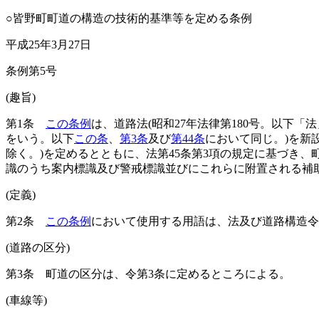
○皆野町町道の構造の技術的基準等を定める条例
平成25年3月27日
条例第5号
(趣旨)
第1条
この条例
は、道路法
(昭和27年法律第180号。以下「
をいう。以下
この条
、
第3条
及び
第44条
において同じ。)
を新
除く。)
を定めるとともに、法第45条第3項の規定に基づき、
識のうち案内標識及び警戒標識並びにこれらに附置される補
(定義)
第2条
この条例
において使用する用語は、法及び道路構造令
(道路の区分)
第3条
町道の区分は、令第3条に定めるところによる。
(車線等)