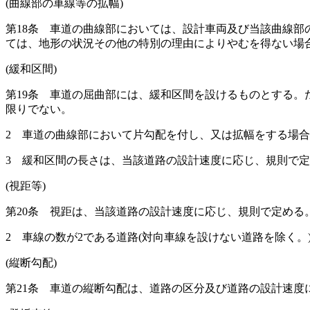
(曲線部の車線等の拡幅)
第18条
車道の曲線部においては、設計車両及び当該曲線部
ては、地形の状況その他の特別の理由によりやむを得ない場
(緩和区間)
第19条
車道の屈曲部には、緩和区間を設けるものとする。
限りでない。
2
車道の曲線部において片勾配を付し、又は拡幅をする場合
3
緩和区間の長さは、当該道路の設計速度に応じ、規則で定
(視距等)
第20条
視距は、当該道路の設計速度に応じ、規則で定める
2
車線の数が2である道路
(対向車線を設けない道路を除く。
(縦断勾配)
第21条
車道の縦断勾配は、道路の区分及び道路の設計速度