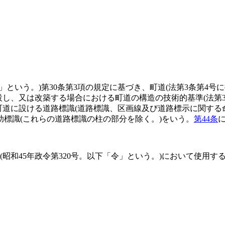
法」という。)
第30条第3項の規定に基づき、町道
(法第3条第4
設し、又は改築する場合における町道の構造の技術的基準
(法第
町道に設ける道路標識
(道路標識、区画線及び道路標示に関する
助標識
(これらの道路標識の柱の部分を除く。)
をいう。
第44条
(昭和45年政令第320号。以下「令」という。)
において使用す