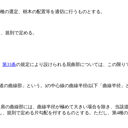
種の選定、樹木の配置等を適切に行うものとする。
じ、規則で定める。
、
第33条
の規定により設けられる屈曲部については、この限り
車道の曲線部」という。)
の中心線の曲線半径
(以下「曲線半径」
路肩の曲線部には、曲線半径が極めて大きい場合を除き、当該
し、規則で定める片勾配を付するものとする。
ただし、第4種