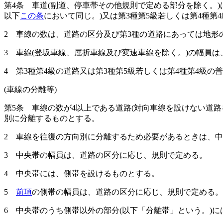
第4条
車道
(副道、停車帯その他規則で定める部分を除く。)
以下
この条
において同じ。)
又は第3種第5級若しくは第4種第
2
車線の数は、道路の区分及び第3種の道路にあっては地形
3
車線
(登坂車線、屈折車線及び変速車線を除く。)
の幅員は
4
第3種第4級の道路又は第3種第5級若しくは第4種第4級
(車線の分離等)
第5条
車線の数が4以上である道路
(対向車線を設けない道
別に分離するものとする。
2
車線を往復の方向別に分離するため必要があるときは、中
3
中央帯の幅員は、道路の区分に応じ、規則で定める。
4
中央帯には、側帯を設けるものとする。
5
前項
の側帯の幅員は、道路の区分に応じ、規則で定める。
6
中央帯のうち側帯以外の部分
(以下「分離帯」という。)
に