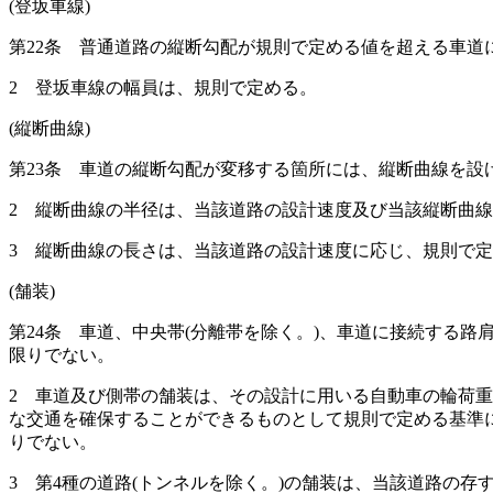
(登坂車線)
第22条
普通道路の縦断勾配が規則で定める値を超える車道
2
登坂車線の幅員は、規則で定める。
(縦断曲線)
第23条
車道の縦断勾配が変移する箇所には、縦断曲線を設
2
縦断曲線の半径は、当該道路の設計速度及び当該縦断曲線
3
縦断曲線の長さは、当該道路の設計速度に応じ、規則で定
(舗装)
第24条
車道、中央帯
(分離帯を除く。)
、車道に接続する路
限りでない。
2
車道及び側帯の舗装は、その設計に用いる自動車の輪荷重
な交通を確保することができるものとして規則で定める基準
りでない。
3
第4種の道路
(トンネルを除く。)
の舗装は、当該道路の存