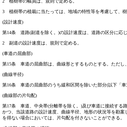
2
植樹帯の幅員は、規則で定める。
3
植樹帯の植栽に当たっては、地域の特性等を考慮して、樹
(設計速度)
第14条
道路
(副道を除く。)
の設計速度は、道路の区分に応
2
副道の設計速度は、規則で定める。
(車道の屈曲部)
第15条
車道の屈曲部は、曲線形とするものとする。
ただし
(曲線半径)
第16条
車道の屈曲部のうち緩和区間を除いた部分
(以下「
(曲線部の片勾配)
第17条
車道、中央帯
(分離帯を除く。)
及び車道に接続する
かつ、当該道路の設計速度、曲線半径、地形の状況等を勘案
を得ない場合においては、片勾配を付さないことができる。