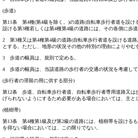
(歩道)
第11条
第4種
(第4級を除く。)
の道路
(自転車歩行者道を設け
設ける第3種若しくは第4種第4級の道路には、その各側に歩
2
第3種又は第4種第4級の道路
(自転車歩行者道を設ける道路
とする。
ただし、地形の状況その他の特別の理由によりやむ
3
歩道の幅員は、規則で定める。
4
歩道の幅員は、当該道路の歩行者の交通の状況を考慮して
(歩行者の滞留の用に供する部分)
第12条
歩道、自転車歩行者道、自転車歩行者専用道路又は
げられないようにするため必要がある場合においては、主と
(植樹帯)
第13条
第4種第1級及び第2級の道路には、植樹帯を設ける
を得ない場合においては、この限りでない。