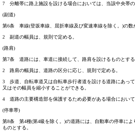
7
分離帯に路上施設を設ける場合においては、当該中央帯の
(副道)
第6条
車線
(登坂車線、屈折車線及び変速車線を除く。)
の数
2
副道の幅員は、規則で定める。
(路肩)
第7条
道路には、車道に接続して、路肩を設けるものとする
2
路肩の幅員は、道路の区分に応じ、規則で定める。
3
歩道、自転車道又は自転車歩行者道を設ける道路にあって
又はその幅員を縮小することができる。
4
道路の主要構造部を保護するため必要がある場合において
(停車帯)
第8条
第4種
(第4級を除く。)
の道路には、自動車の停車によ
ものとする。