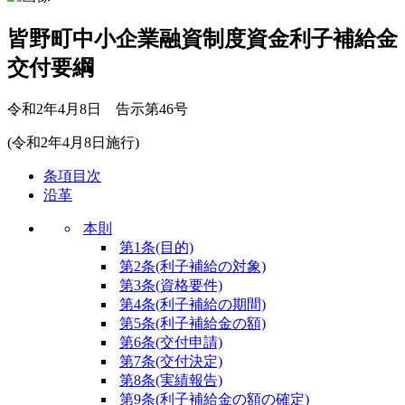
皆野町中小企業融資制度資金利子補給金
交付要綱
令和2年4月8日 告示第46号
(令和2年4月8日施行)
条項目次
沿革
本則
第1条
(目的)
第2条
(利子補給の対象)
第3条
(資格要件)
第4条
(利子補給の期間)
第5条
(利子補給金の額)
第6条
(交付申請)
第7条
(交付決定)
第8条
(実績報告)
第9条
(利子補給金の額の確定)