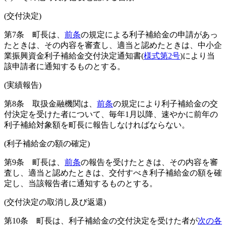
(交付決定)
第7条
町長は、
前条
の規定による利子補給金の申請があっ
たときは、その内容を審査し、適当と認めたときは、中小企
業振興資金利子補給金交付決定通知書
(
様式第2号
)
により当
該申請者に通知するものとする。
(実績報告)
第8条
取扱金融機関は、
前条
の規定により利子補給金の交
付決定を受けた者について、毎年1月以降、速やかに前年の
利子補給対象額を町長に報告しなければならない。
(利子補給金の額の確定)
第9条
町長は、
前条
の報告を受けたときは、その内容を審
査し、適当と認めたときは、交付すべき利子補給金の額を確
定し、当該報告者に通知するものとする。
(交付決定の取消し及び返還)
第10条
町長は、利子補給金の交付決定を受けた者が
次の各