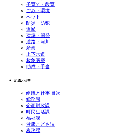
子育て・教育
ごみ・環境
ペット
防災・防犯
選挙
建築・開発
道路・河川
産業
上下水道
救急医療
助成・手当
組織と仕事
組織と仕事 目次
総務課
企画財政課
町民生活課
福祉課
健康こども課
税務課