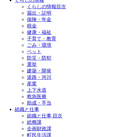
くらしの情報
くらしの情報目次
届出・証明
保険・年金
税金
健康・福祉
子育て・教育
ごみ・環境
ペット
防災・防犯
選挙
建築・開発
道路・河川
産業
上下水道
救急医療
助成・手当
組織と仕事
組織と仕事 目次
総務課
企画財政課
町民生活課