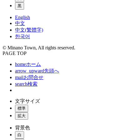
黒
English
中文
中文(繁體字)
한국어
© Minano Town, All rights reserved.
PAGE TOP
home
ホーム
arrow_upward
先頭へ
mail
お問合せ
search
検索
文字サイズ
標準
拡大
背景色
白