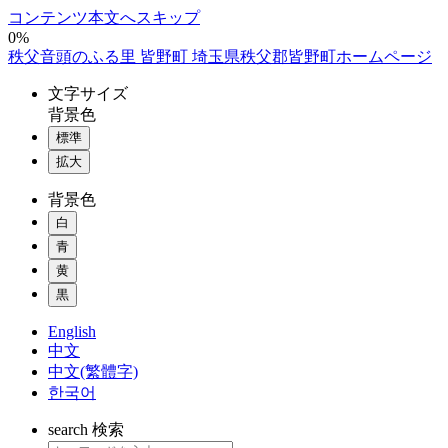
コンテンツ本文へスキップ
0%
秩父音頭のふる里 皆野町 埼玉県秩父郡皆野町ホームページ
文字
サイズ
背景色
標準
拡大
背景色
白
青
黄
黒
English
中文
中文(繁體字)
한국어
search
検索