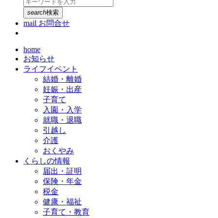
search
検索
mail
お問合せ
home
お知らせ
ライフイベント
結婚・離婚
妊娠・出産
子育て
入園・入学
就職・退職
引越し
介護
おくやみ
くらしの情報
届出・証明
保険・年金
税金
健康・福祉
子育て・教育