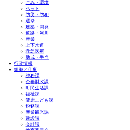
ごみ・環境
ペット
防災・防犯
選挙
建築・開発
道路・河川
産業
上下水道
救急医療
助成・手当
行政情報
組織と仕事
総務課
企画財政課
町民生活課
福祉課
健康こども課
税務課
産業観光課
建設課
会計課