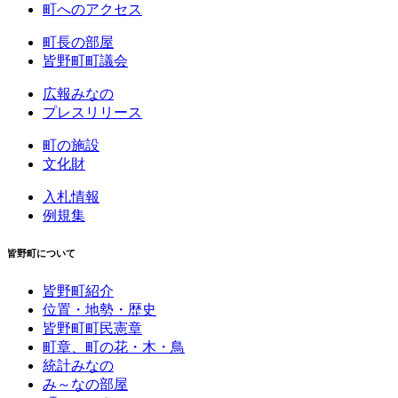
町へのアクセス
町長の部屋
皆野町町議会
広報みなの
プレスリリース
町の施設
文化財
入札情報
例規集
皆野町について
皆野町紹介
位置・地勢・歴史
皆野町町民憲章
町章、町の花・木・鳥
統計みなの
み～なの部屋