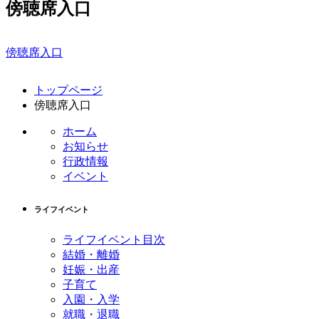
傍聴席入口
傍聴席入口
コ
ペ
トップページ
ン
ー
傍聴席入口
テ
ジ
ン
の
ホーム
ツ
先
お知らせ
本
頭
行政情報
文
へ
イベント
の
戻
先
る
ライフイベント
頭
へ
ライフイベント目次
戻
結婚・離婚
る
妊娠・出産
子育て
入園・入学
就職・退職