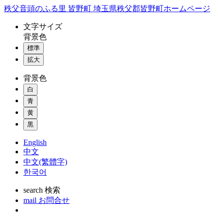
コ
秩父音頭のふる里 皆野町 埼玉県秩父郡皆野町ホームページ
ン
文字
サイズ
テ
背景色
ン
標準
ツ
本
拡大
文
背景色
へ
ス
白
キ
青
ッ
黄
プ
黒
English
中文
中文(繁體字)
한국어
search
検索
mail
お問合せ