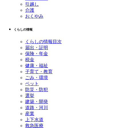
引越し
介護
おくやみ
くらしの情報
くらしの情報目次
届出・証明
保険・年金
税金
健康・福祉
子育て・教育
ごみ・環境
ペット
防災・防犯
選挙
建築・開発
道路・河川
産業
上下水道
救急医療