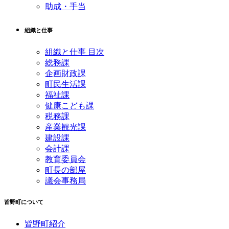
助成・手当
組織と仕事
組織と仕事 目次
総務課
企画財政課
町民生活課
福祉課
健康こども課
税務課
産業観光課
建設課
会計課
教育委員会
町長の部屋
議会事務局
皆野町について
皆野町紹介