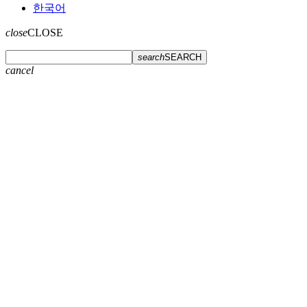
한국어
close
CLOSE
search
SEARCH
cancel