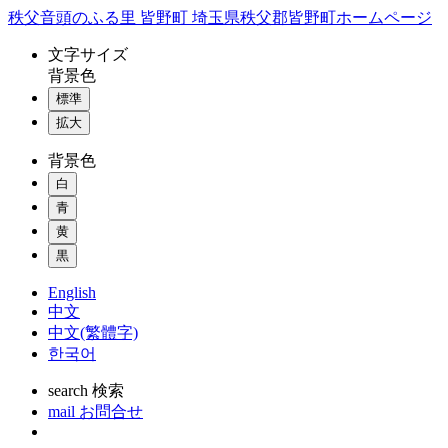
コ
秩父音頭のふる里 皆野町 埼玉県秩父郡皆野町ホームページ
ン
文字
サイズ
テ
背景色
ン
標準
ツ
本
拡大
文
背景色
へ
ス
白
キ
青
ッ
黄
プ
黒
English
中文
中文(繁體字)
한국어
search
検索
mail
お問合せ