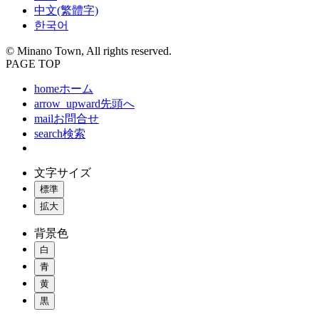
中文(繁體字)
한국어
© Minano Town, All rights reserved.
PAGE TOP
home
ホーム
arrow_upward
先頭へ
mail
お問合せ
search
検索
文字サイズ
標準
拡大
背景色
白
青
黄
黒