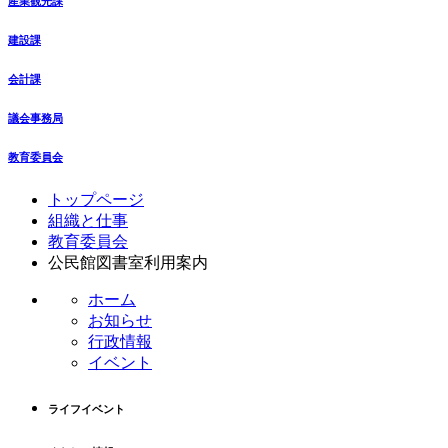
産業観光課
建設課
会計課
議会事務局
教育委員会
コ
ペ
トップページ
ン
ー
組織と仕事
テ
ジ
教育委員会
ン
の
公民館図書室利用案内
ツ
先
ホーム
本
頭
お知らせ
文
へ
行政情報
の
戻
イベント
先
る
頭
へ
ライフイベント
戻