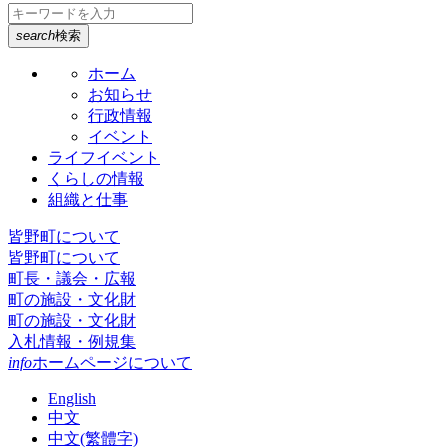
search
検索
ホーム
お知らせ
行政情報
イベント
ライフイベント
くらしの情報
組織と仕事
皆野町について
皆野町について
町長・議会・広報
町の施設・文化財
町の施設・文化財
入札情報・例規集
info
ホームページについて
English
中文
中文(繁體字)