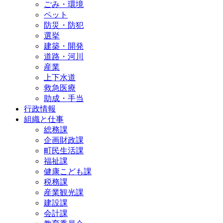
ごみ・環境
ペット
防災・防犯
選挙
建築・開発
道路・河川
産業
上下水道
救急医療
助成・手当
行政情報
組織と仕事
総務課
企画財政課
町民生活課
福祉課
健康こども課
税務課
産業観光課
建設課
会計課