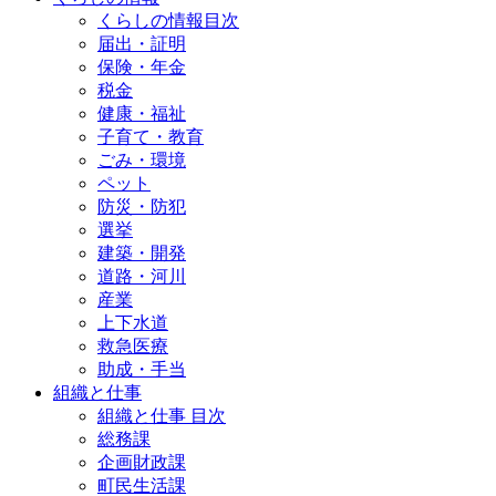
くらしの情報目次
届出・証明
保険・年金
税金
健康・福祉
子育て・教育
ごみ・環境
ペット
防災・防犯
選挙
建築・開発
道路・河川
産業
上下水道
救急医療
助成・手当
組織と仕事
組織と仕事 目次
総務課
企画財政課
町民生活課