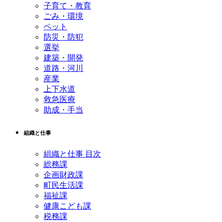
子育て・教育
ごみ・環境
ペット
防災・防犯
選挙
建築・開発
道路・河川
産業
上下水道
救急医療
助成・手当
組織と仕事
組織と仕事 目次
総務課
企画財政課
町民生活課
福祉課
健康こども課
税務課