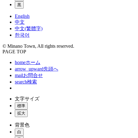
黒
English
中文
中文(繁體字)
한국어
© Minano Town, All rights reserved.
PAGE TOP
home
ホーム
arrow_upward
先頭へ
mail
お問合せ
search
検索
文字サイズ
標準
拡大
背景色
白