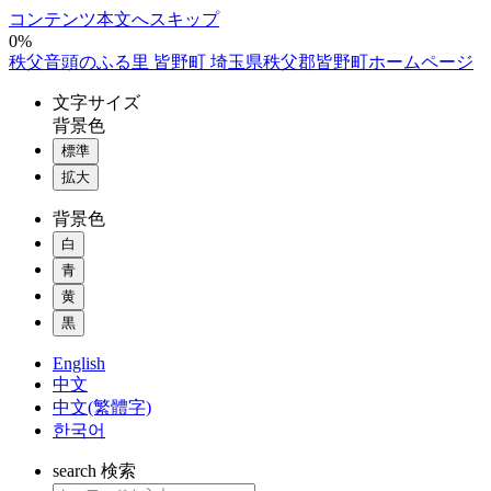
コンテンツ本文へスキップ
0%
秩父音頭のふる里 皆野町 埼玉県秩父郡皆野町ホームページ
文字
サイズ
背景色
標準
拡大
背景色
白
青
黄
黒
English
中文
中文(繁體字)
한국어
search
検索