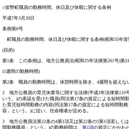
○皆野町職員の勤務時間、休日及び休暇に関する条例
平成7年3月20日
条例第6号
町職員の勤務時間、休日及び休暇に関する条例(昭和35年皆
(目的)
第1条
この条例は、地方公務員法
(昭和25年法律第261号)
第
(1週間の勤務時間)
第2条
職員の勤務時間は、休憩時間を除き、4週間を超えない
2
地方公務員の育児休業等に関する法律
(平成3年法律第11
いう。)
の承認を受けた職員
(同法第17条の規定による短時
た育児短時間勤務の内容
(同法第17条の規定による短時間
容」という。)
に従い、任命権者が定める。
3
地方公務員法第22条の4第1項又は第22条の5第1項若し
間勤務職員」という。)
の勤務時間は、
第1項
の規定にかかわら