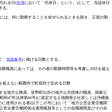
代わる日
(
次項
において「代休日」という。)
として、当該休日
きる。
には、特に勤務することを命ぜられるときを除き、正規の勤
て、
当該各号
に掲げる日数とする。
勤務職員にあっては、その者の勤務時間等を考慮し20日を超え
を超えない範囲内で町規則で定める日数
する地方公務員、皆野町以外の地方公共団体の職員、国家公
(昭和47年法律第66号)
に規定する土地開発公社若しくは沖縄振
のに使用される者
(以下この号において「地方公営企業労働関
公営企業労働関係法適用職員等としての在職期間及びその在