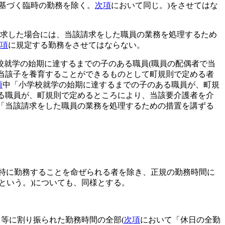
に基づく臨時の勤務を除く。
次項
において同じ。)
をさせてはな
求した場合には、当該請求をした職員の業務を処理するため
2項
に規定する勤務をさせてはならない。
校就学の始期に達するまでの子のある職員
(職員の配偶者で当
当該子を養育することができるものとして町規則で定める者
項
中「小学校就学の始期に達するまでの子のある職員が、町規
る職員が、町規則で定めるところにより、当該要介護者を介
「当該請求をした職員の業務を処理するための措置を講ずる
特に勤務することを命ぜられる者を除き、正規の勤務時間に
という。)
についても、同様とする。
日等に割り振られた勤務時間の全部
(
次項
において「休日の全勤