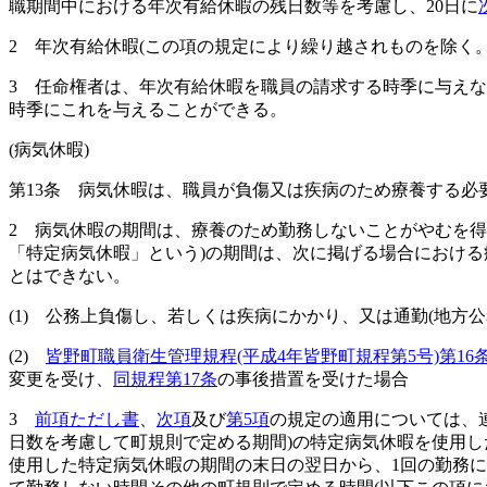
職期間中における年次有給休暇の残日数等を考慮し、20日に
2
年次有給休暇
(この項の規定により繰り越されものを除く。
3
任命権者は、年次有給休暇を職員の請求する時季に与えな
時季にこれを与えることができる。
(病気休暇)
第13条
病気休暇は、職員が負傷又は疾病のため療養する必
2
病気休暇の期間は、療養のため勤務しないことがやむを得
「特定病気休暇」という)
の期間は、次に掲げる場合における
とはできない。
(1)
公務上負傷し、若しくは疾病にかかり、又は通勤
(地方
(2)
皆野町職員衛生管理規程
(平成4年皆野町規程第5号)
第16
変更を受け、
同規程第17条
の事後措置を受けた場合
3
前項ただし書
、
次項
及び
第5項
の規定の適用については、
日数を考慮して町規則で定める期間)
の特定病気休暇を使用し
使用した特定病気休暇の期間の末日の翌日から、1回の勤務