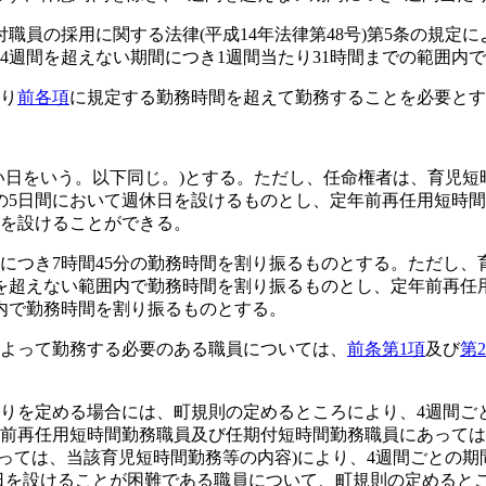
付職員の採用に関する法律
(平成14年法律第48号)
第5条の規定に
4週間を超えない期間につき1週間当たり31時間までの範囲内
り
前各項
に規定する勤務時間を超えて勤務することを必要とす
い日をいう。以下同じ。)
とする。
ただし、任命権者は、育児短
の5日間において週休日を設けるものとし、定年前再任用短時
日を設けることができる。
につき7時間45分の勤務時間を割り振るものとする。
ただし、
分を超えない範囲内で勤務時間を割り振るものとし、定年前再任
囲内で勤務時間を割り振るものとする。
よって勤務する必要のある職員については、
前条第1項
及び
第
りを定める場合には、町規則の定めるところにより、4週間ご
前再任用短時間勤務職員及び任期付短時間勤務職員にあっては
っては、当該育児短時間勤務等の内容)
により、4週間ごとの期
日を設けることが困難である職員について、町規則の定めるとこ