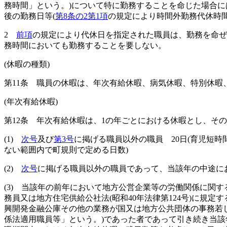
務時間」という。)
について特に勤務することを命じた場合に
後の勤務日等
(
第8条の2第1項
の規定により時間外勤務代休時
2
前項
の規定により代休日を指定された職員は、勤務を命ぜ
務時間においても勤務することを要しない。
(休暇の種類)
第11条
職員の休暇は、年次有給休暇、病気休暇、特別休暇
(年次有給休暇)
第12条
年次有給休暇は、1の年ごとにおける休暇とし、その
(1)
次号
及び
第3号
に掲げる職員以外の職員 20日
(育児短時
ない範囲内で町規則で定める日数)
(2)
次号
に掲げる職員以外の職員であって、当該年の中途に
(3)
当該年の前年において地方公営企業等の労働関係に関す
務員又は地方住宅供給公社法
(昭和40年法律第124号)
に規定す
興開発金融公庫その他の業務が国又は地方公共団体の事務若
係法適用職員等」という。)
であった者であって引き続き当該