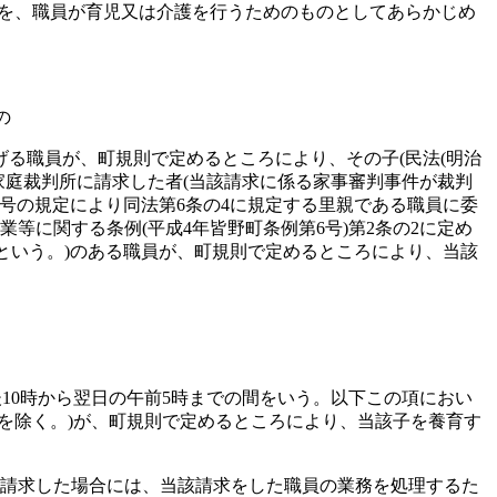
刻を、職員が育児又は介護を行うためのものとしてあらかじめ
の
げる職員が、町規則で定めるところにより、その子
(民法
(明治
家庭裁判所に請求した者
(当該請求に係る家事審判事件が裁判
第3号の規定により同法第6条の4に規定する里親である職員に委
休業等に関する条例
(平成4年皆野町条例第6号)
第2条の2に定め
という。)
のある職員が、町規則で定めるところにより、当該
後10時から翌日の午前5時までの間をいう。以下この項におい
を除く。)
が、町規則で定めるところにより、当該子を養育す
請求した場合には、当該請求をした職員の業務を処理するた