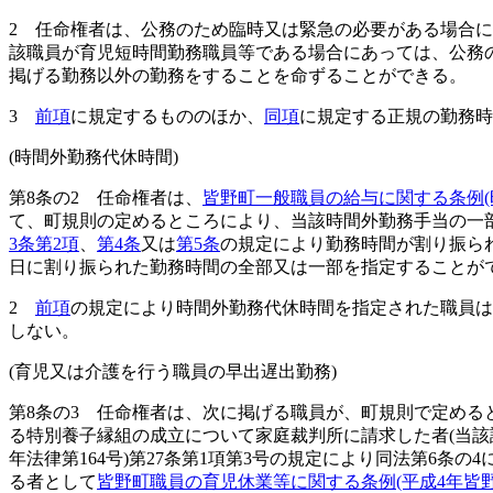
2
任命権者は、公務のため臨時又は緊急の必要がある場合に
該職員が育児短時間勤務職員等である場合にあっては、公務
掲げる勤務以外の勤務をすることを命ずることができる。
3
前項
に規定するもののほか、
同項
に規定する正規の勤務時
(時間外勤務代休時間)
第8条の2
任命権者は、
皆野町一般職員の給与に関する条例
て、町規則の定めるところにより、当該時間外勤務手当の一
3条第2項
、
第4条
又は
第5条
の規定により勤務時間が割り振ら
日に割り振られた勤務時間の全部又は一部を指定することが
2
前項
の規定により時間外勤務代休時間を指定された職員は
しない。
(育児又は介護を行う職員の早出遅出勤務)
第8条の3
任命権者は、次に掲げる職員が、町規則で定める
る特別養子縁組の成立について家庭裁判所に請求した者
(当
年法律第164号)
第27条第1項第3号の規定により同法第6条
る者として
皆野町職員の育児休業等に関する条例
(平成4年皆