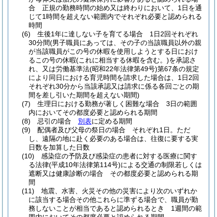
合 正規の勤務時間の始め又は終わりにおいて、1日を通
じて1時間を超えない範囲内でそれぞれ必要と認められる
時間
(6)
生後1年に達しない子を育てる場合 1日2回それぞれ
30分間
(男子職員にあっては、その子の当該職員以外の親
が当該職員がこの号の休暇を使用しようとする日におけ
るこの号の休暇
(これに相当する休暇を含む。)
を承認さ
れ、又は労働基準法
(昭和22年法律第49号)
第67条の規定
により同日における育児時間を請求した場合は、1日2回
それぞれ30分から当該承認又は請求に係る各回ごとの期
間を差し引いた期間を超えない期間)
(7)
生理日における勤務が著しく困難な場合 3日の範囲
内においてその都度必要と認められる期間
(8)
忌引の場合
別表
に定める期間
(9)
配偶者及び父母の祭日の場合 それぞれ1日。
ただ
し、遠隔の地に赴く必要のある場合は、往復に要する実
日数を加算した日数
(10)
感染症の予防及び感染症の患者に対する医療に関す
る法律
(平成10年法律第114号)
による交通の制限若しくは
遮断又は健康診断の場合 その都度必要と認められる期
間
(11)
地震、水害、火災その他の災害により次のいずれか
に該当する場合その他これらに準ずる場合で、職員が勤
務しないことが相当であると認められるとき 1週間の範