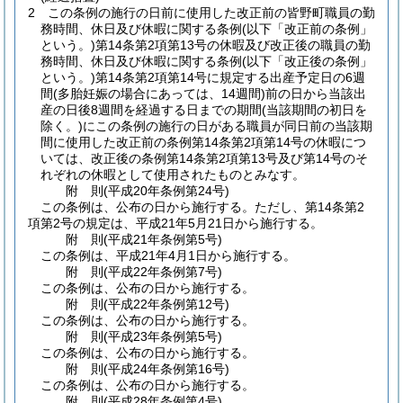
2
この条例の施行の日前に使用した改正前の皆野町職員の勤
務時間、休日及び休暇に関する条例
(以下「改正前の条例」
という。)
第14条第2項第13号の休暇及び改正後の職員の勤
務時間、休日及び休暇に関する条例
(以下「改正後の条例」
という。)
第14条第2項第14号に規定する出産予定日の6週
間
(多胎妊娠の場合にあっては、14週間)
前の日から当該出
産の日後8週間を経過する日までの期間
(当該期間の初日を
除く。)
にこの条例の施行の日がある職員が同日前の当該期
間に使用した改正前の条例第14条第2項第14号の休暇につ
いては、改正後の条例第14条第2項第13号及び第14号のそ
れぞれの休暇として使用されたものとみなす。
附
則
(平成20年
条例第24号)
この条例は、公布の日から施行する。
ただし、第14条第2
項第2号の規定は、平成21年5月21日から施行する。
附
則
(平成21年
条例第5号)
この条例は、平成21年4月1日から施行する。
附
則
(平成22年
条例第7号)
この条例は、公布の日から施行する。
附
則
(平成22年
条例第12号)
この条例は、公布の日から施行する。
附
則
(平成23年
条例第5号)
この条例は、公布の日から施行する。
附
則
(平成24年
条例第16号)
この条例は、公布の日から施行する。
附
則
(平成28年
条例第4号)