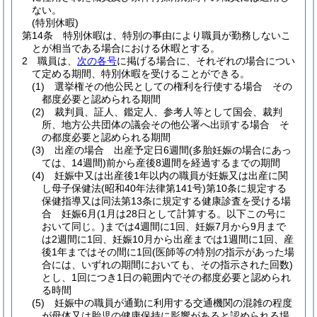
ない。
(特別休暇)
第14条
特別休暇は、特別の事由により職員が勤務しないこ
とが相当である場合における休暇とする。
2
職員は、
次の各号
に掲げる場合に、それぞれの場合につい
て定める期間、特別休暇を受けることができる。
(1)
選挙権その他公民としての権利を行使する場合 その
都度必要と認められる期間
(2)
裁判員、証人、鑑定人、参考人等として国会、裁判
所、地方公共団体の議会その他公署へ出頭する場合 そ
の都度必要と認められる期間
(3)
出産の場合 出産予定日6週間
(多胎妊娠の場合にあっ
ては、14週間)
前から産後8週間を経過するまでの期間
(4)
妊娠中又は出産後1年以内の職員が妊娠又は出産に関
し母子保健法
(昭和40年法律第141号)
第10条に規定する
保健指導又は同法第13条に規定する健康診査を受ける場
合 妊娠6月
(1月は28日として計算する。以下この号に
おいて同じ。)
までは4週間に1回、妊娠7月から9月まで
は2週間に1回、妊娠10月から出産までは1週間に1回、産
後1年まではその間に1回
(医師等の特別の指示があった場
合には、いずれの期間においても、その指示された回数)
とし、1回につき1日の範囲内でその都度必要と認められ
る時間
(5)
妊娠中の職員が通勤に利用する交通機関の混雑の程度
が母体又は胎児の健康保持に影響があると認められる場