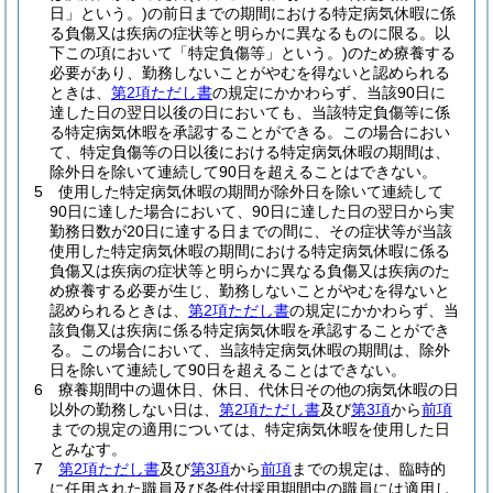
日」という。)
の前日までの期間における特定病気休暇に係
る負傷又は疾病の症状等と明らかに異なるものに限る。以
下この項において「特定負傷等」という。)
のため療養する
必要があり、勤務しないことがやむを得ないと認められる
ときは、
第2項ただし書
の規定にかかわらず、当該90日に
達した日の翌日以後の日においても、当該特定負傷等に係
る特定病気休暇を承認することができる。
この場合におい
て、特定負傷等の日以後における特定病気休暇の期間は、
除外日を除いて連続して90日を超えることはできない。
5
使用した特定病気休暇の期間が除外日を除いて連続して
90日に達した場合において、90日に達した日の翌日から実
勤務日数が20日に達する日までの間に、その症状等が当該
使用した特定病気休暇の期間における特定病気休暇に係る
負傷又は疾病の症状等と明らかに異なる負傷又は疾病のた
め療養する必要が生じ、勤務しないことがやむを得ないと
認められるときは、
第2項ただし書
の規定にかかわらず、当
該負傷又は疾病に係る特定病気休暇を承認することができ
る。
この場合において、当該特定病気休暇の期間は、除外
日を除いて連続して90日を超えることはできない。
6
療養期間中の週休日、休日、代休日その他の病気休暇の日
以外の勤務しない日は、
第2項ただし書
及び
第3項
から
前項
までの規定の適用については、特定病気休暇を使用した日
とみなす。
7
第2項ただし書
及び
第3項
から
前項
までの規定は、臨時的
に任用された職員及び条件付採用期間中の職員には適用し