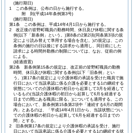
(施行期日)
1
この条例は、公布の日から施行する。
附
則
(平成14年
条例第3号)
(施行期日)
第1条
この条例は、平成14年4月1日から施行する。
2
改正後の皆野町職員の勤務時間、休日及び休暇に関する条
例
(以下「新条例」という。)
第8条の2第2項
(同条第3項の規
定により読み替えて準用する場合を含む。)
の規定は、この
条例の施行の日以後にする請求から適用し、同日前にした
請求による時間外勤務の制限については、なお、従前の例
による。
(経過措置)
第2条
新条例第15条の規定は、改正前の皆野町職員の勤務
時間、休日及び休暇に関する条例
(以下「旧条例」とい
う。)
第17条の規定により介護休暇の承認を受けた職員で施
行日において当該承認に係る介護を必要とする1の継続する
状態についての介護休暇の初日から起算して3月を経過して
いるもの
(当該介護休暇の初日から起算して6月を経過する
日までの間にある職員に限る。)
についても適用する。
この
場合において、新条例第15条第2項中「連続する6月の期間
内」とあるのは、「平成14年4月1日から、当該状態につい
ての介護休暇の初日から起算して6月を経過する日までの
間」とする。
2
旧条例第17条の規定により介護休暇の承認を受け、施行
日において当該承認に係る介護を必要とする1の継続する状