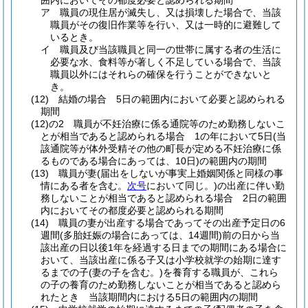
囲内においてその都度必要と認められる期間
ア
職員の現住居が滅失し、又は損壊した場合で、当該
職員がその復旧作業等を行い、又は一時的に避難して
いるとき。
イ
職員及び当該職員と同一の世帯に属する者の生活に
必要な水、食料等が著しく不足している場合で、当該
職員以外にはそれらの確保を行うことができないと
き。
(12)
結婚の場合 5日の範囲内において必要と認められる
期間
(12)の2
職員が不妊治療に係る通院等のため勤務しないこ
とが相当であると認められる場合 1の年において5日
(当
該通院等が体外受精その他の町長が定める不妊治療に係
るものである場合にあっては、10日)
の範囲内の期間
(13)
職員が妻
(届出をしないが事実上婚姻関係と同様の事
情にある者を含む。
次号
において同じ。)
の出産に伴い勤
務しないことが相当であると認められる場合 2日の範囲
内においてその都度必要と認められる期間
(14)
職員の妻が出産する場合であってその出産予定日の6
週間
(多胎妊娠の場合にあっては、14週間)
前の日から当
該出産の日以後1年を経過する日までの期間にある場合に
おいて、当該出産に係る子又は小学校就学の始期に達す
るまでの子
(妻の子を含む。)
を養育する職員が、これら
の子の養育のため勤務しないことが相当であると認めら
れたとき 当該期間内における5日の範囲内の期間