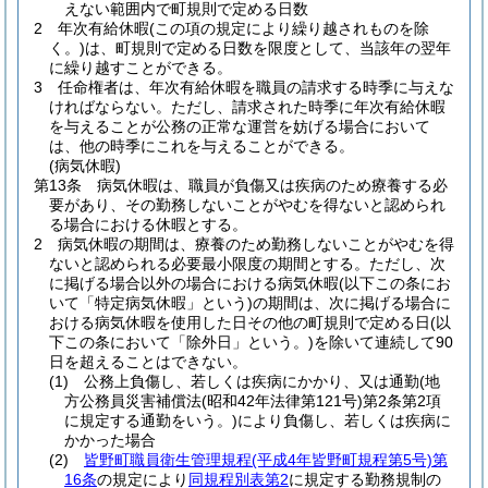
えない範囲内で町規則で定める日数
2
年次有給休暇
(この項の規定により繰り越されものを除
く。)
は、町規則で定める日数を限度として、当該年の翌年
に繰り越すことができる。
3
任命権者は、年次有給休暇を職員の請求する時季に与えな
ければならない。
ただし、請求された時季に年次有給休暇
を与えることが公務の正常な運営を妨げる場合において
は、他の時季にこれを与えることができる。
(病気休暇)
第13条
病気休暇は、職員が負傷又は疾病のため療養する必
要があり、その勤務しないことがやむを得ないと認められ
る場合における休暇とする。
2
病気休暇の期間は、療養のため勤務しないことがやむを得
ないと認められる必要最小限度の期間とする。
ただし、次
に掲げる場合以外の場合における病気休暇
(以下この条にお
いて「特定病気休暇」という)
の期間は、次に掲げる場合に
おける病気休暇を使用した日その他の町規則で定める日
(以
下この条において「除外日」という。)
を除いて連続して90
日を超えることはできない。
(1)
公務上負傷し、若しくは疾病にかかり、又は通勤
(地
方公務員災害補償法
(昭和42年法律第121号)
第2条第2項
に規定する通勤をいう。)
により負傷し、若しくは疾病に
かかった場合
(2)
皆野町職員衛生管理規程
(平成4年皆野町規程第5号)
第
16条
の規定により
同規程別表第2
に規定する勤務規制の