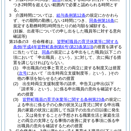
つき2時間を超えない範囲内で必要と認められる時間とす
る。
3
介護時間については、
給与条例第12条
の規定にかかわら
ず、その期間の勤務しない1時間につき、
同条例第16条
に
規定する勤務時間1時間当たりの給与額を減額する。
(妊娠、出産等についての申し出をした職員等に対する意向
確認等)
第15条の3
任命権者は、
皆野町職員の育児休業等に関する
条例
(平成4年皆野町条例第6号)
第23条第1項
の措置を講ずる
に当たっては、
同条
の規定による申出をした職員
(以下この
項において「申出職員」という。)
に対して、次に掲げる措
置を講じなければならない。
(1)
申出職員の仕事と育児との両立に資する制度又は措置
(
次号
において「出生時両立支援制度等」という。)
その
他の事項を知らせるための措置
(2)
出生時両立支援制度等の請求、申告又は申出
(以下
「請求等」という。)
に係る申出職員の意向を確認するた
めの措置
(3)
皆野町職員の育児休業等に関する条例第23条
の規定に
よる申出に係る子の心身の状況又は育児に関する申出職
員の家庭の状況に起因して当該子の出生の日以後に発生
し、又は発生することが予想される職業生活と家庭生活
との両立の支障となる事情の改善に資する事項に係る申
出職員の意向を確認するための措置