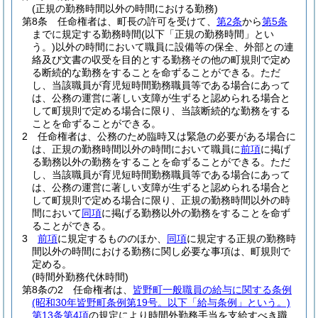
(正規の勤務時間以外の時間における勤務)
第8条
任命権者は、町長の許可を受けて、
第2条
から
第5条
までに規定する勤務時間
(以下「正規の勤務時間」とい
う。)
以外の時間において職員に設備等の保全、外部との連
絡及び文書の収受を目的とする勤務その他の町規則で定め
る断続的な勤務をすることを命ずることができる。
ただ
し、当該職員が育児短時間勤務職員等である場合にあって
は、公務の運営に著しい支障が生ずると認められる場合と
して町規則で定める場合に限り、当該断続的な勤務をする
ことを命ずることができる。
2
任命権者は、公務のため臨時又は緊急の必要がある場合に
は、正規の勤務時間以外の時間において職員に
前項
に掲げ
る勤務以外の勤務をすることを命ずることができる。
ただ
し、当該職員が育児短時間勤務職員等である場合にあって
は、公務の運営に著しい支障が生ずると認められる場合と
して町規則で定める場合に限り、正規の勤務時間以外の時
間において
同項
に掲げる勤務以外の勤務をすることを命ず
ることができる。
3
前項
に規定するもののほか、
同項
に規定する正規の勤務時
間以外の時間における勤務に関し必要な事項は、町規則で
定める。
(時間外勤務代休時間)
第8条の2
任命権者は、
皆野町一般職員の給与に関する条例
(昭和30年皆野町条例第19号。以下「給与条例」という。)
第13条第4項
の規定により時間外勤務手当を支給すべき職