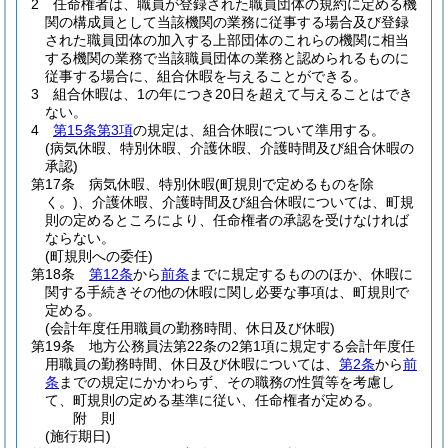
2
任命権者は、職員が登録された職員団体の規約に定める機
関の構成員として当該機関の業務に従事する場合及び登録
された職員団体の加入する上部団体のこれらの機関に相当
する機関の業務で当該職員団体の業務と認められるものに
従事する場合に、組合休暇を与えることができる。
3
組合休暇は、1の年につき20日を超えて与えることはでき
ない。
4
第15条第3項
の規定は、組合休暇について準用する。
(病気休暇、特別休暇、介護休暇、介護時間及び組合休暇の
承認)
第17条
病気休暇、特別休暇
(町規則で定めるものを除
く。)
、介護休暇、介護時間及び組合休暇については、町規
則の定めるところにより、任命権者の承認を受けなければ
ならない。
(町規則への委任)
第18条
第12条
から
前条
までに規定するもののほか、休暇に
関する手続きその他の休暇に関し必要な事項は、町規則で
定める。
(会計年度任用職員の勤務時間、休日及び休暇)
第19条
地方公務員法第22条の2第1項に規定する会計年度任
用職員の勤務時間、休日及び休暇については、
第2条
から
前
条
までの規定にかかわらず、その職務の性質等を考慮し
て、町規則の定める基準に従い、任命権者が定める。
附
則
(施行期日)