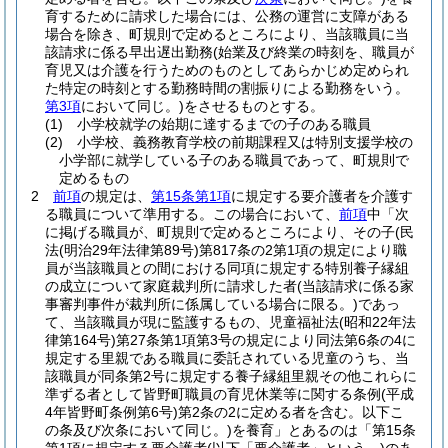
育するために請求した場合には、公務の運営に支障がある
場合を除き、町規則で定めるところにより、当該職員に当
該請求に係る早出遅出勤務
(始業及び終業の時刻を、職員が
育児又は介護を行うためのものとしてあらかじめ定められ
た特定の時刻とする勤務時間の割振りによる勤務をいう。
第3項
において同じ。)
をさせるものとする。
(1)
小学校就学の始期に達するまでの子のある職員
(2)
小学校、義務教育学校の前期課程又は特別支援学校の
小学部に就学している子のある職員であって、町規則で
定めるもの
2
前項
の規定は、
第15条第1項
に規定する要介護者を介護す
る職員について準用する。
この場合において、
前項
中「次
に掲げる職員が、町規則で定めるところにより、その子
(民
法
(明治29年法律第89号)
第817条の2第1項の規定により職
員が当該職員との間における同項に規定する特別養子縁組
の成立について家庭裁判所に請求した者
(当該請求に係る家
事審判事件が裁判所に係属している場合に限る。)
であっ
て、当該職員が現に監護するもの、児童福祉法
(昭和22年法
律第164号)
第27条第1項第3号の規定により同法第6条の4に
規定する里親である職員に委託されている児童のうち、当
該職員が同条第2号に規定する養子縁組里親その他これらに
準ずる者として皆野町職員の育児休業等に関する条例
(平成
4年皆野町条例第6号)
第2条の2に定める者を含む。以下こ
の条及び次条において同じ。)
を養育」とあるのは「第15条