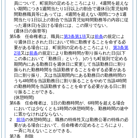
員について、町規則の定めるところにより、4週間を超えな
い期間につき1週間当たり1日以上の割合で週休日
(育児短時
間勤務職員等にあっては、4週間を超えない期間につき1週
間当たり1日以上の割合で当該育児短時間勤務等の内容に従
った週休日)
を設ける場合には、この限りでない。
(週休日の振替等)
第5条
任命権者は、職員に
第3条第1項
又は
前条
の規定によ
り週休日とされた日において特に勤務することを命ずる必
要がある場合には、町規則の定めるところにより、
第3条第
2項
又は
前条
の規定により勤務時間が割り振られた日
(以下
この条において「勤務日」という。)
のうち町規則で定める
期間内にある勤務日を週休日に変更して当該勤務日に割り
振られた勤務時間を当該勤務することを命ずる必要がある
日に割り振り、又は当該期間内にある勤務日の勤務時間の
うち4時間を当該勤務日に割り振ることをやめて当該4時間
の勤務時間を当該勤務することを命ずる必要がある日に割
り振ることができる。
(休憩時間)
第6条
任命権者は、1日の勤務時間が、6時間を超える場合
においては少なくとも1時間の休憩時間を、勤務時間の途中
に置かなければならない。
2
前項
の休憩時間は、職務の特殊性又は勤務公署の特殊の必
要がある場合において、任命権者の定めるところにより、
一斉に与えないことができる。
第7条
削除