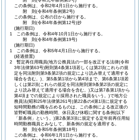
附
則
(令和元年
条例第5号)
この条例は、令和2年4月1日から施行する。
附
則
(令和4年
条例第2号)
この条例は、公布の日から施行する。
附
則
(令和4年
条例第12号)
抄
(施行期日)
1
この条例は、令和4年10月1日から施行する。
附
則
(令和4年
条例第19号)
(施行期日)
1
この条例は、令和5年4月1日から施行する。
(経過措置)
2
暫定再任用職員
(地方公務員法の一部を改正する法律
(令和
3年法律第63号)
附則第4条第1項若しくは第2項
(これらの規
定を同法附則第9条第2項の規定により読み替えて適用する
場合を含む。)
、第5条第1項から第4項まで、第6条第1項若
しくは第2項
(これらの規定を同法附則第9条第2項の規定に
より読み替えて適用する場合を含む。)
又は第7条第1項から
第4項までの規定により採用された職員をいう。)
で地方公
務員法
(昭和25年法律第261号)
第22条の4第1項に規定する
短時間勤務の職を占めるものは、この条例による改正後の
皆野町職員の勤務時間、休日及び休暇に関する条例
(以下
「新条例」という。)
第2条第3項に規定する定年前再任用短
時間勤務職員とみなして、新条例の規定を適用する。
附
則
(令和5年
条例第18号)
この条例は、令和6年1月1日から施行する。