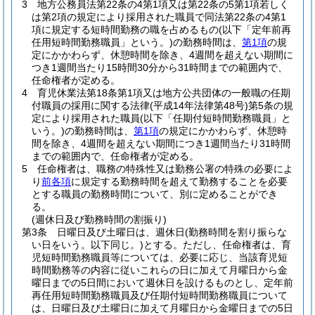
3
地方公務員法第22条の4第1項又は第22条の5第1項若しく
は第2項の規定により採用された職員で同法第22条の4第1
項に規定する短時間勤務の職を占めるもの
(以下「定年前再
任用短時間勤務職員」という。)
の勤務時間は、
第1項
の規
定にかかわらず、休憩時間を除き、4週間を超えない期間に
つき1週間当たり15時間30分から31時間までの範囲内で、
任命権者が定める。
4
育児休業法第18条第1項又は地方公共団体の一般職の任期
付職員の採用に関する法律
(平成14年法律第48号)
第5条の規
定により採用された職員
(以下「任期付短時間勤務職員」と
いう。)
の勤務時間は、
第1項
の規定にかかわらず、休憩時
間を除き、4週間を超えない期間につき1週間当たり31時間
までの範囲内で、任命権者が定める。
5
任命権者は、職務の特殊性又は勤務公署の特殊の必要によ
り
前各項
に規定する勤務時間を超えて勤務することを必要
とする職員の勤務時間について、別に定めることができ
る。
(週休日及び勤務時間の割振り)
第3条
日曜日及び土曜日は、週休日
(勤務時間を割り振らな
い日をいう。以下同じ。)
とする。
ただし、任命権者は、育
児短時間勤務職員等については、必要に応じ、当該育児短
時間勤務等の内容に従いこれらの日に加えて月曜日から金
曜日までの5日間において週休日を設けるものとし、定年前
再任用短時間勤務職員及び任期付短時間勤務職員について
は、日曜日及び土曜日に加えて月曜日から金曜日までの5日