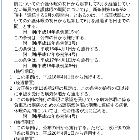
態についての介護休暇の初日から起算して3月を経過してい
ない職員の介護休暇の期間については、新条例第15条第2
項中「連続する6月の期間内」とあるのは、「当該状態につ
いての介護休暇の初日から起算して6月を経過する日までの
間」とする。
附
則
(平成14年
条例第15号)
この条例は、公布の日から施行する。
附
則
(平成16年
条例第3号)
この条例は、平成16年4月1日から施行する。
附
則
(平成17年
条例第4号)
この条例は、平成17年4月1日から施行する。
附
則
(平成18年
条例第6号)
(施行期日)
1
この条例は、平成18年4月1日から施行する。
(経過措置)
2
改正後の第13条第2項の規定は、この条例の施行の日以後
に承認を受ける病気休暇から適用する。
3
この条例の施行の際現に承認を受けている病気休暇に係る
負傷又は疾病のための当該病気休暇の期間に連続する病気
休暇の期間については、任命権者が別に定める。
附
則
(平成20年
条例第4号)
(施行期日)
1
この条例は、公布の日から施行する。
ただし、改正後の第
7条の規定は、平成20年4月1日から適用する。
(経過措置)