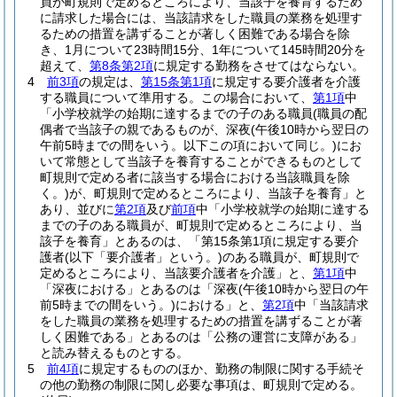
員が町規則で定めるところにより、当該子を養育するため
に請求した場合には、当該請求をした職員の業務を処理す
るための措置を講ずることが著しく困難である場合を除
き、1月について23時間15分、1年について145時間20分を
超えて、
第8条第2項
に規定する勤務をさせてはならない。
4
前3項
の規定は、
第15条第1項
に規定する要介護者を介護
する職員について準用する。
この場合において、
第1項
中
「小学校就学の始期に達するまでの子のある職員
(職員の配
偶者で当該子の親であるものが、深夜
(午後10時から翌日の
午前5時までの間をいう。以下この項において同じ。)
にお
いて常態として当該子を養育することができるものとして
町規則で定める者に該当する場合における当該職員を除
く。)
が、町規則で定めるところにより、当該子を養育」と
あり、並びに
第2項
及び
前項
中「小学校就学の始期に達する
までの子のある職員が、町規則で定めるところにより、当
該子を養育」とあるのは、「第15条第1項に規定する要介
護者
(以下「要介護者」という。)
のある職員が、町規則で
定めるところにより、当該要介護者を介護」と、
第1項
中
「深夜における」とあるのは「深夜
(午後10時から翌日の午
前5時までの間をいう。)
における」と、
第2項
中「当該請求
をした職員の業務を処理するための措置を講ずることが著
しく困難である」とあるのは「公務の運営に支障がある」
と読み替えるものとする。
5
前4項
に規定するもののほか、勤務の制限に関する手続そ
の他の勤務の制限に関し必要な事項は、町規則で定める。