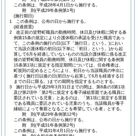
この条例は、平成28年4月1日から施行する。
附
則
(平成29年
条例第1号)
(施行期日)
1
この条例は、公布の日から施行する。
(経過措置)
2
改正前の皆野町職員の勤務時間、休日及び休暇に関する条
例第15条の規定により介護休暇の承認を受けた職員であっ
て、この条例の施行の日
(以下「施行日」という。)
におい
て当該介護休暇の初日
(以下単に「初日」という。)
から起
算して6月を経過していないものの当該介護休暇に係る改正
後の皆野町職員の勤務時間、休日及び休暇に関する条例第
15条第1項に規定する指定期間については、任命権者は、
町規則の定めるところにより、初日から当該職員の申出に
基づく施行日以後の日
(初日から起算して6月を経過する日
までの日に限る。)
までの期間を指定するものとする。
3
施行日から平成29年3月31日までの間は、第8条の3第1項
及び第2項中「第2号に規定する養子縁組里親である職員に
委託されている児童」とあるのは、「第1項に規定する里親
である職員に委託されている児童のうち、当該職員が養子
縁組によって養親となることを希望している者」とする。
附
則
(平成29年
条例第12号)
この条例は、公布の日から施行する。
附
則
(平成31年
条例第2号)
この条例は、平成31年4月1日から施行する。