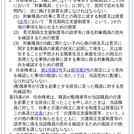
2
任命権者は、3歳に満たない子を養育する職員
(以下この項
において「対象職員」という。)
に対して、規則で定める期
間内に、次に掲げる措置を講じなければならない。
(1)
対象職員の仕事と育児との両立に資する制度又は措置
(
次号
において「育児期両立支援制度等」という。)
その
他の事項を知らせるための措置
(2)
育児期両立支援制度等の請求等に係る対象職員の意向
を確認するための措置
(3)
対象職員の3歳に満たない子の心身の状況又は育児に
関する対象職員の家庭の状況に起因して発生し、又は発
生することが予想される職業生活と家庭生活との両立の
支障となる事情の改善に資する事項に係る対象職員の意
向を確認するための措置
3
任命権者は、
第1項第3号
又は
前項第3号
の規定により意向
を確認した事項の取扱いに当たっては、当該意向に配慮し
なければならない。
(配偶者等が介護を必要とする状況に至った職員に対する意
向確認等)
第15条の4
任命権者は、職員が配偶者等が当該職員の介護
を必要とする状況に至ったことを申し出たときは、当該職
員に対して、仕事と介護の両立に資する制度又は措置
(以下
この条及び
次条
において「介護両立支援制度等」という。)
その他の事項を知らせるとともに、介護両立支援制度等の
請求等に係る当該職員の意向を確認するための面談その他
の措置を講じなければならない。