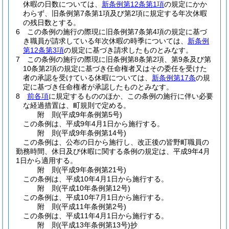
休暇の日数については、
新条例第12条第1項
の規定にかか
わらず、旧条例第7条第1項及び第2項に規定する年次休暇
の残日数とする。
6
この条例の施行の際現に旧条例第7条第4項の規定に基づ
き職員が請求している年次休暇の時季については、
新条例
第12条第3項
の規定に基づき請求したものとみなす。
7
この条例の施行の際現に旧条例第8条第2項、第9条及び第
10条第2項の規定に基づき任命権者又はその委任を受けた
者の承認を受けている休暇については、
新条例第17条
の規
定に基づき任命権者が承認したものとみなす。
8
前各項
に規定するもののほか、この条例の施行に伴い必要
な経過措置は、町規則で定める。
附
則
(平成9年
条例第5号)
この条例は、平成9年4月1日から施行する。
附
則
(平成9年
条例第14号)
この条例は、公布の日から施行し、改正後の皆野町職員の
勤務時間、休日及び休暇に関する条例の規定は、平成9年4月
1日から適用する。
附
則
(平成9年
条例第21号)
この条例は、平成10年4月1日から施行する。
附
則
(平成10年
条例第12号)
この条例は、平成10年7月1日から施行する。
附
則
(平成11年
条例第2号)
この条例は、平成11年4月1日から施行する。
附
則
(平成13年
条例第13号)
抄