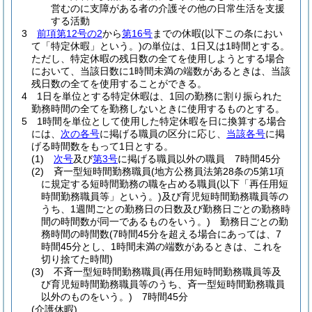
営むのに支障がある者の介護その他の日常生活を支援
する活動
3
前項第12号の2
から
第16号
までの休暇
(以下この条におい
て「特定休暇」という。)
の単位は、1日又は1時間とする。
ただし、特定休暇の残日数の全てを使用しようとする場合
において、当該日数に1時間未満の端数があるときは、当該
残日数の全てを使用することができる。
4
1日を単位とする特定休暇は、1回の勤務に割り振られた
勤務時間の全てを勤務しないときに使用するものとする。
5
1時間を単位として使用した特定休暇を日に換算する場合
には、
次の各号
に掲げる職員の区分に応じ、
当該各号
に掲
げる時間数をもって1日とする。
(1)
次号
及び
第3号
に掲げる職員以外の職員 7時間45分
(2)
斉一型短時間勤務職員
(地方公務員法第28条の5第1項
に規定する短時間勤務の職を占める職員
(以下「再任用短
時間勤務職員等」という。)
及び育児短時間勤務職員等の
うち、1週間ごとの勤務日の日数及び勤務日ごとの勤務時
間の時間数が同一であるものをいう。)
勤務日ごとの勤
務時間の時間数
(7時間45分を超える場合にあっては、7
時間45分とし、1時間未満の端数があるときは、これを
切り捨てた時間)
(3)
不斉一型短時間勤務職員
(再任用短時間勤務職員等及
び育児短時間勤務職員等のうち、斉一型短時間勤務職員
以外のものをいう。)
7時間45分
(介護休暇)