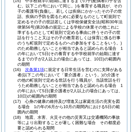
(15)
中学校就学の始期に達するまでの子
(配偶者の子を含
む。以下この号において同じ。)
を養育する職員が、その
子の看護等
(負傷し、若しくは疾病にかかったその子の世
話、疾病の予防を図るために必要なものとして町規則で
定めるその子の世話若しくは学校保健安全法
(昭和30年法
律第56号)
第20条の規定による学校の休業その他これに
準ずるものとして町規則で定める事由に伴うその子の世
話を行うこと又はその子の教育若しくは保育に係る行事
のうち町規則で定めるものへの参加をすることをいう。)
のため勤務しないことが相当であると認められる場合 1
の年において5日
(その養育する中学校就学の始期に達す
るまでの子が2人以上の場合にあっては、10日)
の範囲内
の期間
(16)
次条第1項
に規定する日常生活を営むのに支障がある
者
(以下この号において「要介護者」という。)
の介護そ
の他の町規則で定める世話を行う職員が、当該世話を行
うため勤務しないことが相当であると認められる場合 1
の年において5日
(要介護者が2人以上の場合にあっては、
10日)
の範囲内の期間
(17)
心身の健康の維持及び増進又は家庭生活の充実を図
る場合 1の年の6月から10月の期間内における5日の範
囲内の期間
(18)
地震、水害、火災その他の災害又は交通機関の事故
等により出勤することが著しく困難な場合 その都度必
要と認められる期間