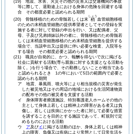
(19)
地震、水害、火災その他の災害又は交通機関の事故
等に際して、退勤途上における身体の危険を回避する場
合 その都度必要と認められる期間
しょう
(20)
骨髄移植のための骨髄若しくは末
血管細胞移植
梢
のための末梢血管細胞の提供希望者としてその登録を実
施する者に対して登録の申出を行い、又は配偶者、父
母、子及び兄弟姉妹以外の者に、骨髄移植のため骨髄若
しくは末梢血管細胞移植のため末梢血管細胞を提供する
場合で、当該申出又は提供に伴い必要な検査、入院等を
する場合 その都度必要と認められる期間
(21)
職員が自発的に、かつ、報酬を得ないで次に掲げる
社会に貢献する活動
(専ら親族に対する支援となる活動を
除く。)
を行う場合で、その勤務しないことが相当である
と認められるとき 1の年において5日の範囲内で必要と
認められる期間
ア
地震、暴風雨、噴火等により相当規模の災害が発生
した被災地又はその周辺の地域における生活関連物資
の配布その他の被災者を支援する活動
イ
身体障害者療護施設、特別養護老人ホームその他の
主として身体上若しくは精神上の障害がある者又は負
傷し、若しくは疾病にかかった者に対して必要な措置
を講ずることを目的とする施設であって、町規則で定
めるものにおける活動
ウ
ア
及び
イ
に掲げる活動のほか、身体上若しくは精神
上の障害、負傷又は疾病により常態として日常生活を