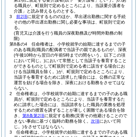
第1項に規定する要介護者
(以下「要介護者」という。)
のあ
る職員が、町規則で定めるところにより、当該要介護者を
介護」と読み替えるものとする。
3
前2項
に規定するもののほか、早出遅出勤務に関する手続
その他の早出遅出勤務に関し必要な事項は、町規則で定め
る。
(育児又は介護を行う職員の深夜勤務及び時間外勤務の制
限)
第8条の4
任命権者は、小学校就学の始期に達するまでの子
のある職員
(職員の配偶者で当該子の親であるものが、深夜
(午後10時から翌日の午前5時までの間をいう。以下この項
において同じ。)
において常態として当該子を養育すること
ができるものとして町規則で定める者に該当する場合にお
ける当該職員を除く。)
が、町規則で定めるところにより、
当該子を養育するために請求した場合には、公務の正常な
運営を妨げる場合を除き、深夜における勤務をさせてはな
らない。
2
任命権者は、小学校就学の始期に達するまでの子のある職
員が、町規則で定めるところにより、当該子を養育するた
めに請求した場合には、当該請求をした職員の業務を処理
するための措置を講ずることが著しく困難である場合を除
き、
第8条第2項
に規定する勤務
(災害その他避けることので
きない事由に基づく臨時の勤務を除く。
次項
において同
じ。)
をさせてはならない。
3
任命権者は、小学校就学の始期に達するまでの子のある職