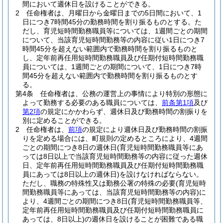
間において週休日を設けることができる。
2
任命権者は、月曜日から金曜日までの5日間において、1
日につき7時間45分の勤務時間を割り振るものとする。
た
だし、育児短時間勤務職員等については、1週間ごとの期間
について、当該育児短時間勤務等の内容に従い1日につき7
時間45分を超えない範囲内で勤務時間を割り振るものと
し、定年前再任用短時間勤務職員及び任期付短時間勤務職
員については、1週間ごとの期間について、1日につき7時
間45分を超えない範囲内で勤務時間を割り振るものとす
る。
第4条
任命権者は、公務の運営上の事情により特別の形態に
よって勤務する必要のある職員については、
前条第1項
及び
第2項
の規定にかかわらず、週休日及び勤務時間の割振りを
別に定めることができる。
2
任命権者は、
前項
の規定により週休日及び勤務時間の割振
りを定める場合には、町規則の定めるところにより、4週間
ごとの期間につき8日の週休日
(育児短時間勤務職員等にあ
っては8日以上で当該育児短時間勤務等の内容に従った週休
日、定年前再任用短時間勤務職員及び任期付短時間勤務職
員にあっては8日以上の週休日)
を設けなければならない。
ただし、職務の特殊性又は勤務公署の特殊の必要
(育児短時
間勤務職員等にあっては、当該育児短時間勤務等の内容)
に
より、4週間ごとの期間につき8日
(育児短時間勤務職員等、
定年前再任用短時間勤務職員及び任期付短時間勤務職員に
あっては、8日以上)
の週休日を設けることが困難である職