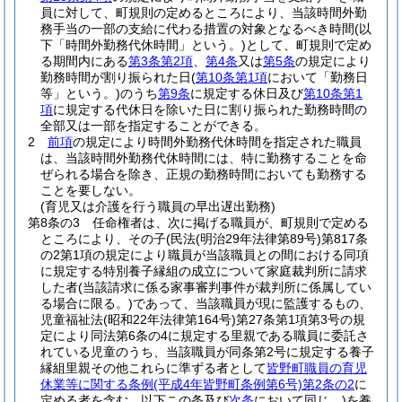
員に対して、町規則の定めるところにより、当該時間外勤
務手当の一部の支給に代わる措置の対象となるべき時間
(以
下「時間外勤務代休時間」という。)
として、町規則で定め
る期間内にある
第3条第2項
、
第4条
又は
第5条
の規定により
勤務時間が割り振られた日
(
第10条第1項
において「勤務日
等」という。)
のうち
第9条
に規定する休日及び
第10条第1
項
に規定する代休日を除いた日に割り振られた勤務時間の
全部又は一部を指定することができる。
2
前項
の規定により時間外勤務代休時間を指定された職員
は、当該時間外勤務代休時間には、特に勤務することを命
ぜられる場合を除き、正規の勤務時間においても勤務する
ことを要しない。
(育児又は介護を行う職員の早出遅出勤務)
第8条の3
任命権者は、次に掲げる職員が、町規則で定める
ところにより、その子
(民法
(明治29年法律第89号)
第817条
の2第1項の規定により職員が当該職員との間における同項
に規定する特別養子縁組の成立について家庭裁判所に請求
した者
(当該請求に係る家事審判事件が裁判所に係属してい
る場合に限る。)
であって、当該職員が現に監護するもの、
児童福祉法
(昭和22年法律第164号)
第27条第1項第3号の規
定により同法第6条の4に規定する里親である職員に委託さ
れている児童のうち、当該職員が同条第2号に規定する養子
縁組里親その他これらに準ずる者として
皆野町職員の育児
休業等に関する条例
(平成4年皆野町条例第6号)
第2条の2
に
定める者を含む。以下この条及び
次条
において同じ。)
を養