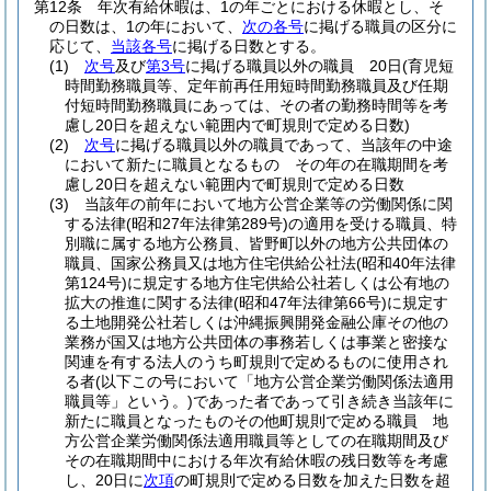
第12条
年次有給休暇は、1の年ごとにおける休暇とし、そ
の日数は、1の年において、
次の各号
に掲げる職員の区分に
応じて、
当該各号
に掲げる日数とする。
(1)
次号
及び
第3号
に掲げる職員以外の職員 20日
(育児短
時間勤務職員等、定年前再任用短時間勤務職員及び任期
付短時間勤務職員にあっては、その者の勤務時間等を考
慮し20日を超えない範囲内で町規則で定める日数)
(2)
次号
に掲げる職員以外の職員であって、当該年の中途
において新たに職員となるもの その年の在職期間を考
慮し20日を超えない範囲内で町規則で定める日数
(3)
当該年の前年において地方公営企業等の労働関係に関
する法律
(昭和27年法律第289号)
の適用を受ける職員、特
別職に属する地方公務員、皆野町以外の地方公共団体の
職員、国家公務員又は地方住宅供給公社法
(昭和40年法律
第124号)
に規定する地方住宅供給公社若しくは公有地の
拡大の推進に関する法律
(昭和47年法律第66号)
に規定す
る土地開発公社若しくは沖縄振興開発金融公庫その他の
業務が国又は地方公共団体の事務若しくは事業と密接な
関連を有する法人のうち町規則で定めるものに使用され
る者
(以下この号において「地方公営企業労働関係法適用
職員等」という。)
であった者であって引き続き当該年に
新たに職員となったものその他町規則で定める職員 地
方公営企業労働関係法適用職員等としての在職期間及び
その在職期間中における年次有給休暇の残日数等を考慮
し、20日に
次項
の町規則で定める日数を加えた日数を超