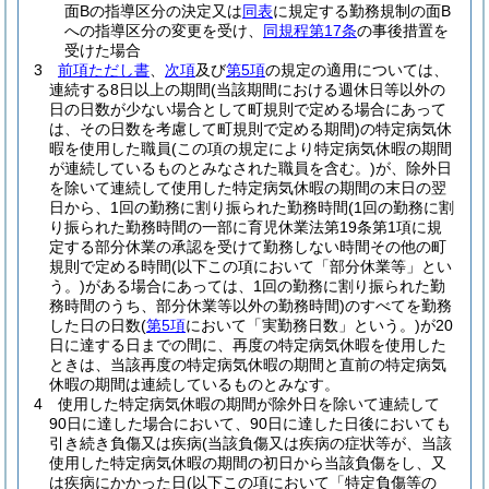
面Bの指導区分の決定又は
同表
に規定する勤務規制の面B
への指導区分の変更を受け、
同規程第17条
の事後措置を
受けた場合
3
前項ただし書
、
次項
及び
第5項
の規定の適用については、
連続する8日以上の期間
(当該期間における週休日等以外の
日の日数が少ない場合として町規則で定める場合にあって
は、その日数を考慮して町規則で定める期間)
の特定病気休
暇を使用した職員
(この項の規定により特定病気休暇の期間
が連続しているものとみなされた職員を含む。)
が、除外日
を除いて連続して使用した特定病気休暇の期間の末日の翌
日から、1回の勤務に割り振られた勤務時間
(1回の勤務に割
り振られた勤務時間の一部に育児休業法第19条第1項に規
定する部分休業の承認を受けて勤務しない時間その他の町
規則で定める時間
(以下この項において「部分休業等」とい
う。)
がある場合にあっては、1回の勤務に割り振られた勤
務時間のうち、部分休業等以外の勤務時間)
のすべてを勤務
した日の日数
(
第5項
において「実勤務日数」という。)
が20
日に達する日までの間に、再度の特定病気休暇を使用した
ときは、当該再度の特定病気休暇の期間と直前の特定病気
休暇の期間は連続しているものとみなす。
4
使用した特定病気休暇の期間が除外日を除いて連続して
90日に達した場合において、90日に達した日後においても
引き続き負傷又は疾病
(当該負傷又は疾病の症状等が、当該
使用した特定病気休暇の期間の初日から当該負傷をし、又
は疾病にかかった日
(以下この項において「特定負傷等の