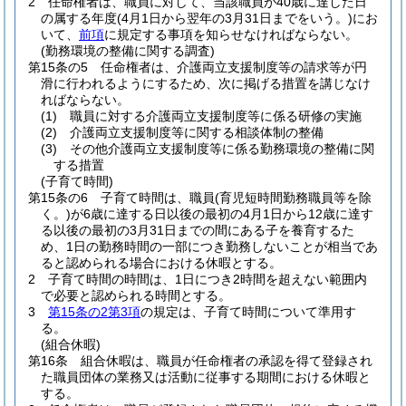
2
任命権者は、職員に対して、当該職員が40歳に達した日
の属する年度
(4月1日から翌年の3月31日までをいう。)
にお
いて、
前項
に規定する事項を知らせなければならない。
(勤務環境の整備に関する調査)
第15条の5
任命権者は、介護両立支援制度等の請求等が円
滑に行われるようにするため、次に掲げる措置を講じなけ
ればならない。
(1)
職員に対する介護両立支援制度等に係る研修の実施
(2)
介護両立支援制度等に関する相談体制の整備
(3)
その他介護両立支援制度等に係る勤務環境の整備に関
する措置
(子育て時間)
第15条の6
子育て時間は、職員
(育児短時間勤務職員等を除
く。)
が6歳に達する日以後の最初の4月1日から12歳に達す
る以後の最初の3月31日までの間にある子を養育するた
め、1日の勤務時間の一部につき勤務しないことが相当であ
ると認められる場合における休暇とする。
2
子育て時間の時間は、1日につき2時間を超えない範囲内
で必要と認められる時間とする。
3
第15条の2第3項
の規定は、子育て時間について準用す
る。
(組合休暇)
第16条
組合休暇は、職員が任命権者の承認を得て登録され
た職員団体の業務又は活動に従事する期間における休暇と
する。