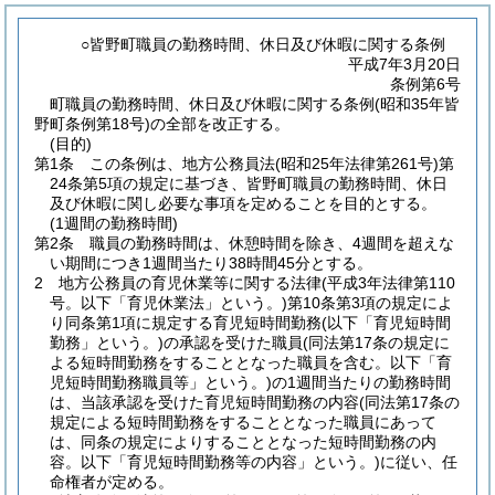
○皆野町職員の勤務時間、休日及び休暇に関する条例
平成7年3月20日
条例第6号
町職員の勤務時間、休日及び休暇に関する条例(昭和35年皆
野町条例第18号)の全部を改正する。
(目的)
第1条
この条例は、地方公務員法
(昭和25年法律第261号)
第
24条第5項の規定に基づき、皆野町職員の勤務時間、休日
及び休暇に関し必要な事項を定めることを目的とする。
(1週間の勤務時間)
第2条
職員の勤務時間は、休憩時間を除き、4週間を超えな
い期間につき1週間当たり38時間45分とする。
2
地方公務員の育児休業等に関する法律
(平成3年法律第110
号。以下「育児休業法」という。)
第10条第3項の規定によ
り同条第1項に規定する育児短時間勤務
(以下「育児短時間
勤務」という。)
の承認を受けた職員
(同法第17条の規定に
よる短時間勤務をすることとなった職員を含む。以下「育
児短時間勤務職員等」という。)
の1週間当たりの勤務時間
は、当該承認を受けた育児短時間勤務の内容
(同法第17条の
規定による短時間勤務をすることとなった職員にあって
は、同条の規定によりすることとなった短時間勤務の内
容。以下「育児短時間勤務等の内容」という。)
に従い、任
命権者が定める。