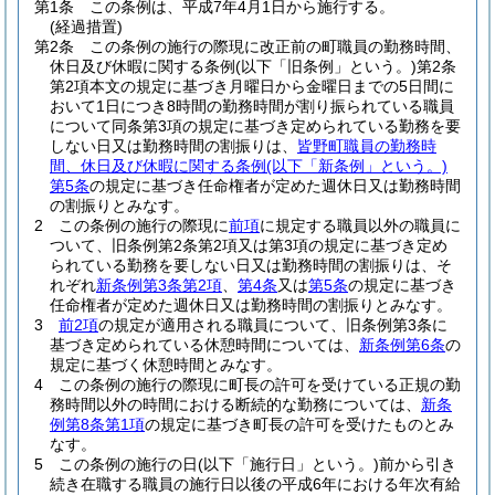
第1条
この条例は、平成7年4月1日から施行する。
(経過措置)
第2条
この条例の施行の際現に改正前の町職員の勤務時間、
休日及び休暇に関する条例
(以下「旧条例」という。)
第2条
第2項本文の規定に基づき月曜日から金曜日までの5日間に
おいて1日につき8時間の勤務時間が割り振られている職員
について同条第3項の規定に基づき定められている勤務を要
しない日又は勤務時間の割振りは、
皆野町職員の勤務時
間、休日及び休暇に関する条例
(以下「新条例」という。)
第5条
の規定に基づき任命権者が定めた週休日又は勤務時間
の割振りとみなす。
2
この条例の施行の際現に
前項
に規定する職員以外の職員に
ついて、旧条例第2条第2項又は第3項の規定に基づき定め
られている勤務を要しない日又は勤務時間の割振りは、そ
れぞれ
新条例第3条第2項
、
第4条
又は
第5条
の規定に基づき
任命権者が定めた週休日又は勤務時間の割振りとみなす。
3
前2項
の規定が適用される職員について、旧条例第3条に
基づき定められている休憩時間については、
新条例第6条
の
規定に基づく休憩時間とみなす。
4
この条例の施行の際現に町長の許可を受けている正規の勤
務時間以外の時間における断続的な勤務については、
新条
例第8条第1項
の規定に基づき町長の許可を受けたものとみ
なす。
5
この条例の施行の日
(以下「施行日」という。)
前から引き
続き在職する職員の施行日以後の平成6年における年次有給