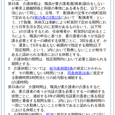
第15条
介護休暇は、職員が要介護者
(配偶者
(届出をしない
が事実上婚姻関係と同様の事情にある者を含む。以下この
項において同じ。)
、父母、子、配偶者の父母その他町規則
で定めるもの
(
第15条の3第1項
において「配偶者等」とい
う。)
で負傷、疾病又は老齢により町規則で定める期間にわ
たり日常生活を営むのに支障があるものをいう。以下同
じ。)
の介護をするため、任命権者が、町規則の定めるとこ
ろにより、職員の申出に基づき、要介護者の各々が当該介
護を必要とする一の継続する状態ごとに、3回を超えず、か
つ、通算して6月を超えない範囲内で指定する期間
(以下
「指定期間」という。)
内において勤務しないことが相当で
あると認められる場合における休暇とする。
2
介護休暇の期間は、指定期間内において必要と認められる
期間とする。
3
介護休暇については、
給与条例第5条
の規定にかかわら
ず、その勤務しない1時間につき、
同条例第16条
に規定す
る勤務時間1時間当たりの給与額を減額する。
(介護時間)
第15条の2
介護時間は、職員が要介護者の介護をするた
め、要介護者の各々が当該介護を必要とする一の継続する
状態ごとに、連続する3年の期間
(当該要介護者に係る指定
期間と重複する期間を除く。)
内において1日の勤務時間の
一部につき勤務しないことが相当であると認められる場合
における休暇とする。
2
介護時間の時間は、
前項
に規定する期間内において1日に