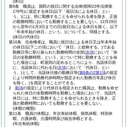
(休日)
第9条
職員は、国民の祝日に関する法律
(昭和23年法律第
178号)
に規定する休日
(以下「祝日法による休日」とい
う。)
には、特に勤務することを命ぜられる者を除き、正規
の勤務時間においても勤務することを要しない。
12月29日
から翌年の1月3日までの日
(祝日法による休日を除く。以下
「年末年始の休日」という。)
についても、同様とする。
(休日の代休日)
第10条
任命権者は、職員に祝日法による休日又は年末年始
の休日
(以下この項において「休日」と総称する。)
である
勤務日等に割り振られた勤務時間の全部
(
次項
において「休
日の全勤務時間」という。)
について特に勤務することを命
じた場合には、町規則の定めるところにより、当該休日前
に、当該休日に代わる日
(
次項
において「代休日」とい
う。)
として、当該休日後の勤務日等
(
第8条の2第1項
の規定
により時間外勤務代休時間が指定された勤務日等及び休日
を除く。)
を指定することができる。
2
前項
の規定により代休日を指定された職員は、勤務を命ぜ
られた休日の全勤務時間を勤務した場合において、当該代
休日には、特に勤務することを命ぜられるときを除き、正
規の勤務時間においても勤務することを要しない。
(休暇の種類)
第11条
職員の休暇は、年次有給休暇、病気休暇、特別休
暇、介護休暇、介護時間及び組合休暇とする。
(年次有給休暇)