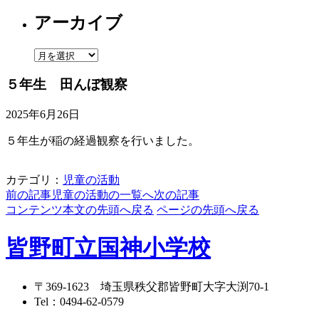
テ
アーカイブ
ゴ
リ
ー
ア
ー
５年生 田んぼ観察
カ
イ
2025年6月26日
ブ
５年生が稲の経過観察を行いました。
カテゴリ：
児童の活動
前の記事
児童の活動の一覧へ
次の記事
コンテンツ本文の先頭へ戻る
ページの先頭へ戻る
皆野町立国神小学校
〒369-1623
埼玉県秩父郡皆野町大字大渕70-1
Tel：
0494-62-0579