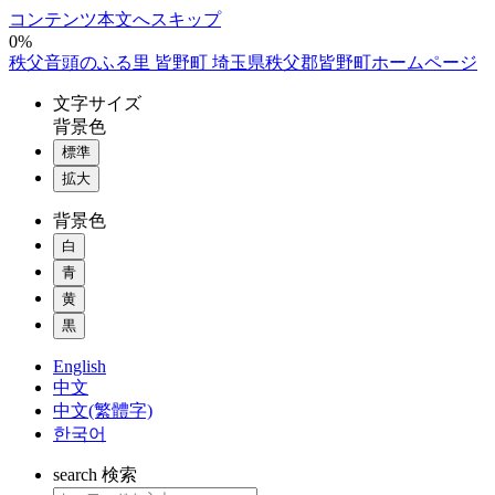
コンテンツ本文へスキップ
0%
秩父音頭のふる里 皆野町 埼玉県秩父郡皆野町ホームページ
文字
サイズ
背景色
標準
拡大
背景色
白
青
黄
黒
English
中文
中文(繁體字)
한국어
search
検索