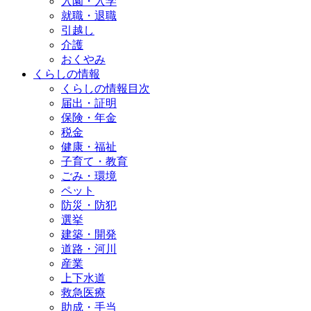
入園・入学
就職・退職
引越し
介護
おくやみ
くらしの情報
くらしの情報目次
届出・証明
保険・年金
税金
健康・福祉
子育て・教育
ごみ・環境
ペット
防災・防犯
選挙
建築・開発
道路・河川
産業
上下水道
救急医療
助成・手当