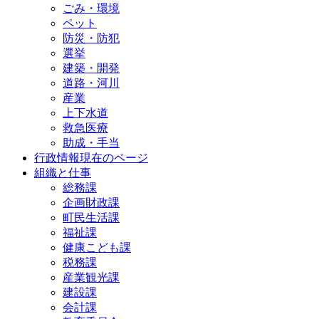
ごみ・環境
ペット
防災・防犯
選挙
建築・開発
道路・河川
産業
上下水道
救急医療
助成・手当
行政情報
現在のページ
組織と仕事
総務課
企画財政課
町民生活課
福祉課
健康こども課
税務課
産業観光課
建設課
会計課