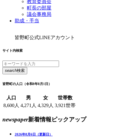
教育委員会
町長の部屋
議会事務局
助成・手当
皆野町公式LINEアカウント
サイト内検索
search
検索
皆野町の人口
（令和8年8月1日）
人口
男
女
世帯数
8,600人
4,271人
4,329人
3,921世帯
newspaper
新着情報
ピックアップ
2026年8月6日（更新日）