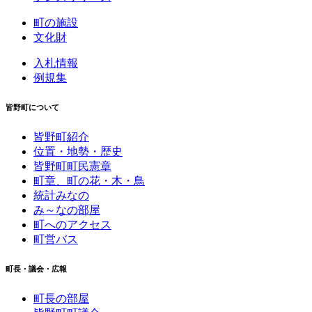
町の施設
文化財
入札情報
例規集
皆野町について
皆野町紹介
位置・地勢・歴史
皆野町町民憲章
町章、町の花・木・鳥
統計みなの
み～なの部屋
町へのアクセス
町営バス
町長・議会・広報
町長の部屋