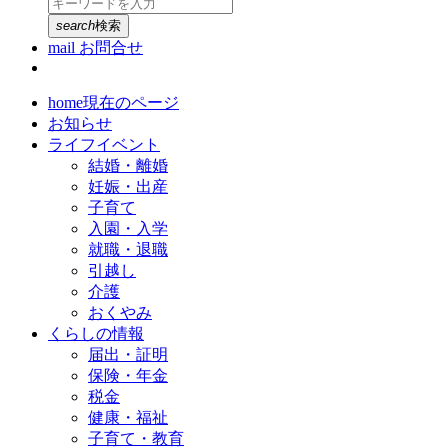
search
検索
mail
お問合せ
home
現在のページ
お知らせ
ライフイベント
結婚・離婚
妊娠・出産
子育て
入園・入学
就職・退職
引越し
介護
おくやみ
くらしの情報
届出・証明
保険・年金
税金
健康・福祉
子育て・教育