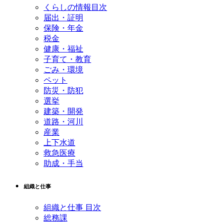
くらしの情報目次
届出・証明
保険・年金
税金
健康・福祉
子育て・教育
ごみ・環境
ペット
防災・防犯
選挙
建築・開発
道路・河川
産業
上下水道
救急医療
助成・手当
組織と仕事
組織と仕事 目次
総務課