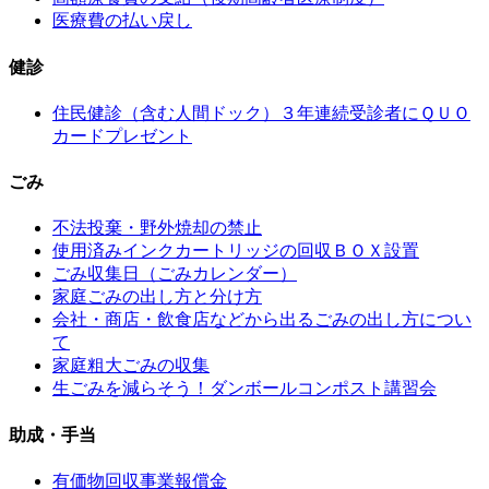
医療費の払い戻し
健診
住民健診（含む人間ドック）３年連続受診者にＱＵＯ
カードプレゼント
ごみ
不法投棄・野外焼却の禁止
使用済みインクカートリッジの回収ＢＯＸ設置
ごみ収集日（ごみカレンダー）
家庭ごみの出し方と分け方
会社・商店・飲食店などから出るごみの出し方につい
て
家庭粗大ごみの収集
生ごみを減らそう！ダンボールコンポスト講習会
助成・手当
有価物回収事業報償金