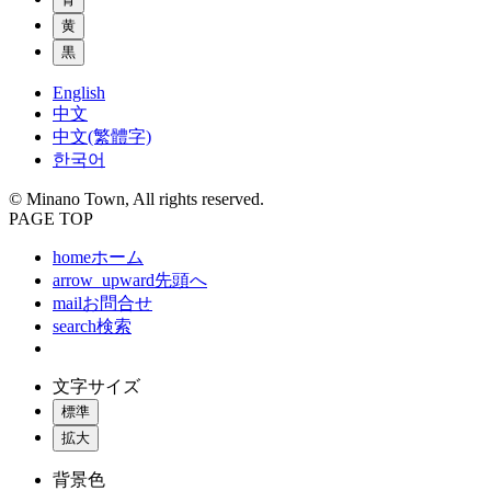
黄
黒
English
中文
中文(繁體字)
한국어
© Minano Town, All rights reserved.
PAGE TOP
home
ホーム
arrow_upward
先頭へ
mail
お問合せ
search
検索
文字サイズ
標準
拡大
背景色