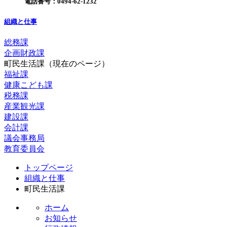
電話番号：
0494-62-1232
組織と仕事
総務課
企画財政課
町民生活課
（現在のページ）
福祉課
健康こども課
税務課
産業観光課
建設課
会計課
議会事務局
教育委員会
コ
ペ
トップページ
ン
ー
組織と仕事
テ
ジ
町民生活課
ン
の
ツ
先
ホーム
本
頭
お知らせ
文
へ