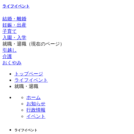
ライフイベント
結婚・離婚
妊娠・出産
子育て
入園・入学
就職・退職
（現在のページ）
引越し
介護
おくやみ
コ
ペ
トップページ
ン
ー
ライフイベント
テ
ジ
就職・退職
ン
の
ツ
先
ホーム
本
頭
お知らせ
文
へ
行政情報
の
戻
イベント
先
る
頭
ライフイベント
へ