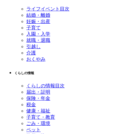
戻
ライフイベント目次
る
結婚・離婚
妊娠・出産
子育て
入園・入学
就職・退職
引越し
介護
おくやみ
くらしの情報
くらしの情報目次
届出・証明
保険・年金
税金
健康・福祉
子育て・教育
ごみ・環境
ペット