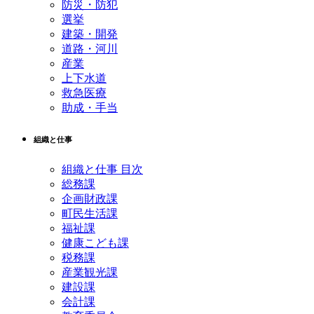
防災・防犯
選挙
建築・開発
道路・河川
産業
上下水道
救急医療
助成・手当
組織と仕事
組織と仕事 目次
総務課
企画財政課
町民生活課
福祉課
健康こども課
税務課
産業観光課
建設課
会計課