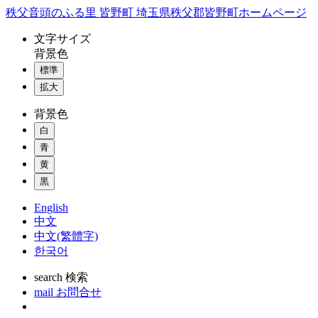
コ
秩父音頭のふる里 皆野町 埼玉県秩父郡皆野町ホームページ
ン
文字
サイズ
テ
背景色
ン
標準
ツ
本
拡大
文
背景色
へ
ス
白
キ
青
ッ
黄
プ
黒
English
中文
中文(繁體字)
한국어
search
検索
mail
お問合せ