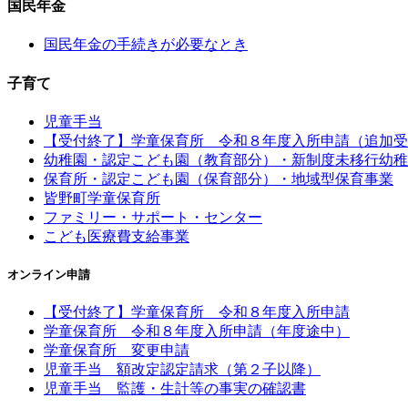
国民年金
国民年金の手続きが必要なとき
子育て
児童手当
【受付終了】学童保育所 令和８年度入所申請（追加受
幼稚園・認定こども園（教育部分）・新制度未移行幼稚
保育所・認定こども園（保育部分）・地域型保育事業
皆野町学童保育所
ファミリー・サポート・センター
こども医療費支給事業
オンライン申請
【受付終了】学童保育所 令和８年度入所申請
学童保育所 令和８年度入所申請（年度途中）
学童保育所 変更申請
児童手当 額改定認定請求（第２子以降）
児童手当 監護・生計等の事実の確認書