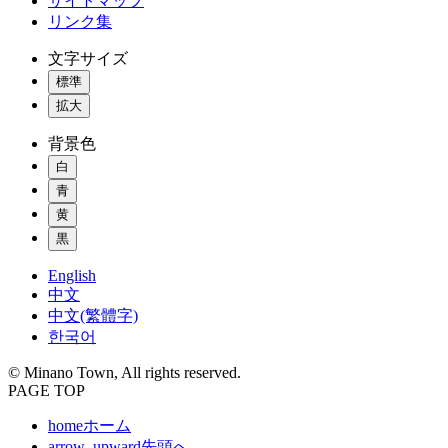
サイトマップ
リンク集
文字サイズ
標準
拡大
背景色
白
青
黄
黒
English
中文
中文(繁體字)
한국어
© Minano Town, All rights reserved.
PAGE TOP
home
ホーム
arrow_upward
先頭へ