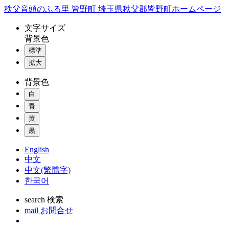
コ
秩父音頭のふる里 皆野町 埼玉県秩父郡皆野町ホームページ
ン
文字
サイズ
テ
背景色
ン
標準
ツ
本
拡大
文
背景色
へ
ス
白
キ
青
ッ
黄
プ
黒
English
中文
中文(繁體字)
한국어
search
検索
mail
お問合せ