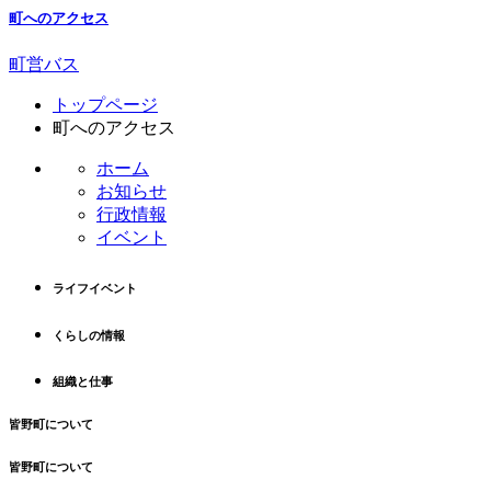
町へのアクセス
町営バス
コ
ペ
トップページ
ン
ー
町へのアクセス
テ
ジ
ン
の
ホーム
ツ
先
お知らせ
本
頭
行政情報
文
へ
イベント
の
戻
先
る
ライフイベント
頭
へ
くらしの情報
戻
る
組織と仕事
皆野町について
皆野町について