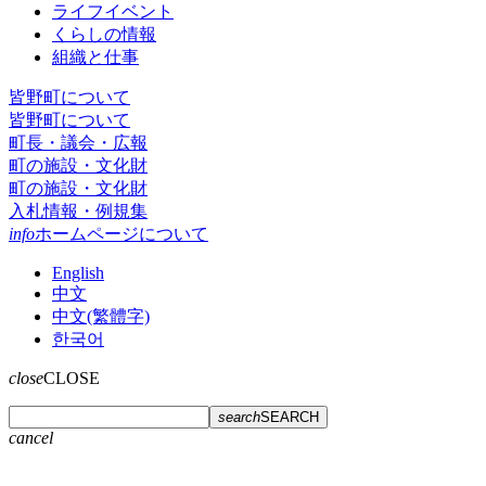
ライフイベント
くらしの情報
組織と仕事
皆野町について
皆野町について
町長・議会・広報
町の施設・文化財
町の施設・文化財
入札情報・例規集
info
ホームページについて
English
中文
中文(繁體字)
한국어
close
CLOSE
search
SEARCH
cancel