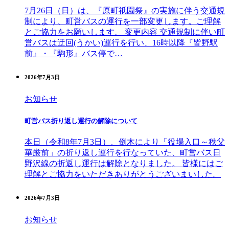
7月26日（日）は、『原町祇園祭』の実施に伴う交通規
制により、町営バスの運行を一部変更します。ご理解
とご協力をお願いします。 変更内容 交通規制に伴い町
営バスは迂回(うかい)運行を行い、16時以降『皆野駅
前』・『駒形』バス停で…
2026年7月3日
お知らせ
町営バス折り返し運行の解除について
本日（令和8年7月3日）、倒木により「役場入口～秩父
華厳前」の折り返し運行を行なっていた、町営バス日
野沢線の折返し運行は解除となりました。 皆様にはご
理解とご協力をいただきありがとうございまいした。
2026年7月3日
お知らせ