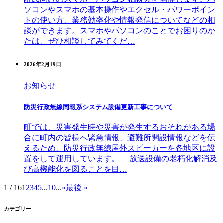
ソコンやスマホの基本操作やエクセル・パワーポイン
トの使い方、業務効率化や情報発信についてなどの相
談ができます。スマホやパソコンのことでお困りのか
たは、ぜひ相談してみてくだ…
2026年2月19日
お知らせ
防災行政無線同報系システム設備更新工事について
町では、災害発生時や災害が発生するおそれがある場
合に町内の皆様へ緊急情報、避難所開設情報などを伝
えるため、防災行政無線屋外スピーカーを各地区に設
置をして運用しています。 放送設備の老朽化解消及
び高機能化を図ることを目…
1 / 16
1
2
3
4
5
...
10
...
»
最後 »
カテゴリー