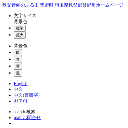
コ
秩父音頭のふる里 皆野町 埼玉県秩父郡皆野町ホームページ
ン
文字
サイズ
テ
背景色
ン
標準
ツ
本
拡大
文
背景色
へ
ス
白
キ
青
ッ
黄
プ
黒
English
中文
中文(繁體字)
한국어
search
検索
mail
お問合せ