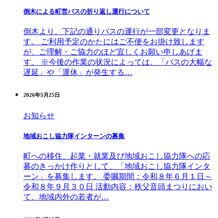
倒木による町営バスの折り返し運行について
倒木より、下記の通りバスの運行が一部変更となりま
す。 ご利用予定のかたにはご不便をお掛け致します
が、ご理解・ご協力のほど宜しくお願い申しあげま
す。 ※今後の作業の状況によっては、「バスの大幅な
遅延」や「運休」が発生する…
2026年5月25日
お知らせ
地域おこし協力隊インターンの募集
町への移住、起業・就業及び地域おこし協力隊への応
募のきっかけ作りとして、「地域おこし協力隊インタ
ーン」を募集します。 委嘱期間：令和８年６月１日～
令和８年９月３０日 活動内容：秩父音頭まつりにおい
て、地域内外の若者が…