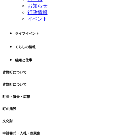
ン
の
お知らせ
ツ
先
行政情報
本
頭
イベント
文
へ
の
戻
先
る
ライフイベント
頭
へ
くらしの情報
戻
る
組織と仕事
皆野町について
皆野町について
町長・議会・広報
町の施設
文化財
申請書式・入札・例規集