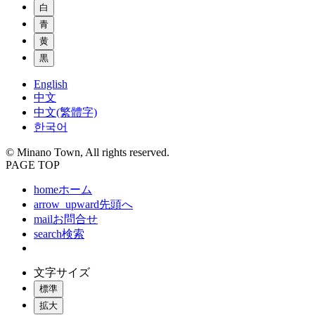
白
青
黄
黒
English
中文
中文(繁體字)
한국어
© Minano Town, All rights reserved.
PAGE TOP
home
ホーム
arrow_upward
先頭へ
mail
お問合せ
search
検索
文字サイズ
標準
拡大