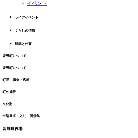
イベント
先
る
頭
へ
ライフイベント
戻
る
くらしの情報
組織と仕事
皆野町について
皆野町について
町長・議会・広報
町の施設
文化財
申請書式・入札・例規集
皆野町役場