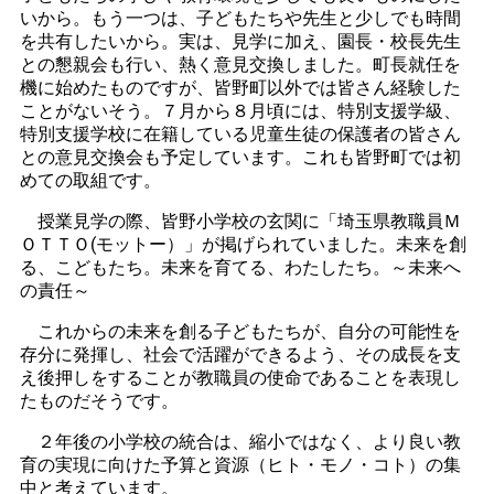
いから。もう一つは、子どもたちや先生と少しでも時間
を共有したいから。実は、見学に加え、園長・校長先生
との懇親会も行い、熱く意見交換しました。町長就任を
機に始めたものですが、皆野町以外では皆さん経験した
ことがないそう。７月から８月頃には、特別支援学級、
特別支援学校に在籍している児童生徒の保護者の皆さん
との意見交換会も予定しています。これも皆野町では初
めての取組です。
授業見学の際、皆野小学校の玄関に「埼玉県教職員Ｍ
ＯＴＴＯ
(
モットー）」が掲げられていました。未来を創
る、こどもたち。未来を育てる、わたしたち。～未来へ
の責任～
これからの未来を創る子どもたちが、自分の可能性を
存分に発揮し、社会で活躍ができるよう、その成長を支
え後押しをすることが教職員の使命であることを表現し
たものだそうです。
２年後の小学校の統合は、縮小ではなく、より良い教
育の実現に向けた予算と資源（ヒト・モノ・コト）の集
中と考えています。