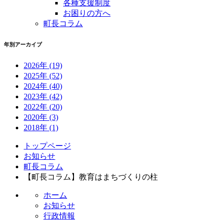
各種支援制度
お困りの方へ
町長コラム
年別アーカイブ
2026年
(19)
2025年
(52)
2024年
(40)
2023年
(42)
2022年
(20)
2020年
(3)
2018年
(1)
コ
ペ
トップページ
ン
ー
お知らせ
テ
ジ
町長コラム
ン
の
【町長コラム】教育はまちづくりの柱
ツ
先
ホーム
本
頭
お知らせ
文
へ
行政情報
の
戻