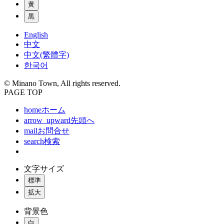
黄
黒
English
中文
中文(繁體字)
한국어
© Minano Town, All rights reserved.
PAGE TOP
home
ホーム
arrow_upward
先頭へ
mail
お問合せ
search
検索
文字サイズ
標準
拡大
背景色
白