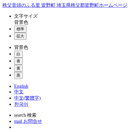
コ
秩父音頭のふる里 皆野町 埼玉県秩父郡皆野町ホームページ
ン
文字
サイズ
テ
背景色
ン
標準
ツ
本
拡大
文
背景色
へ
ス
白
キ
青
ッ
黄
プ
黒
English
中文
中文(繁體字)
한국어
search
検索
mail
お問合せ