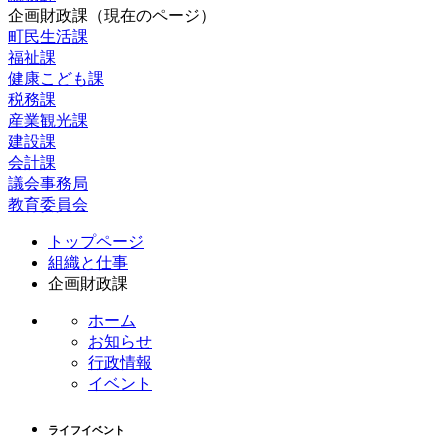
企画財政課
（現在のページ）
町民生活課
福祉課
健康こども課
税務課
産業観光課
建設課
会計課
議会事務局
教育委員会
コ
ペ
トップページ
ン
ー
組織と仕事
テ
ジ
企画財政課
ン
の
ツ
先
ホーム
本
頭
お知らせ
文
へ
行政情報
の
戻
イベント
先
る
頭
ライフイベント
へ