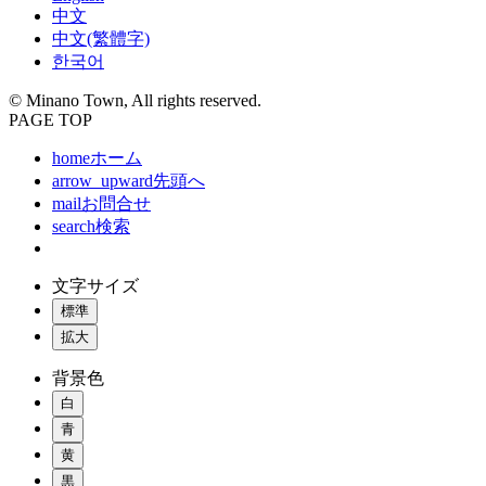
中文
中文(繁體字)
한국어
© Minano Town, All rights reserved.
PAGE TOP
home
ホーム
arrow_upward
先頭へ
mail
お問合せ
search
検索
文字サイズ
標準
拡大
背景色
白
青
黄
黒