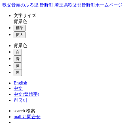
コ
秩父音頭のふる里 皆野町 埼玉県秩父郡皆野町ホームページ
ン
文字
サイズ
テ
背景色
ン
標準
ツ
本
拡大
文
背景色
へ
ス
白
キ
青
ッ
黄
プ
黒
English
中文
中文(繁體字)
한국어
search
検索
mail
お問合せ