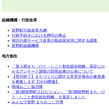
組織機構・行政改革
皆野町行政改革大綱
行政手続きにおける押印の廃止
地方行政サービス改革の取組状況等に関する調査
皆野町組織機構
地方創生
「第３期まち・ひと・しごと創生総合戦略」策定にか
かるアンケート調査の回答結果の公表について
【受付終了】まちづくりに関する意見交換会の参加者
を募集します【10/18開催】
地域おこし協力隊
「第3期皆野町人口ビジョン」「第3期皆野町まち・ひ
と・しごと創生総合戦略」を策定しました
みんなで皆野 まちおこし万博