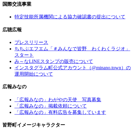
国際交流事業
特定技能所属機関による協力確認書の提出について
広聴広報
プレスリリース
ちちぶエフエム「＃みんなで皆野 わくわくラジオ」
スタート
み～なLINEスタンプの販売について
インスタグラム町公式アカウント（@minano.town）の
運用開始について
広報みなの
「広報みなの」わがやの天使 写真募集
「広報みなの」掲載依頼について
「広報みなの」有料広告を募集しています
皆野町イメージキャラクター