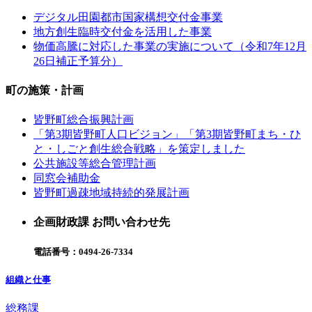
デジタル田園都市国家構想交付金事業
地方創生臨時交付金を活用した事業
物価高騰に対応した事業の実施について（令和7年12月
26日補正予算分）
町の施策・計画
皆野町総合振興計画
「第3期皆野町人口ビジョン」「第3期皆野町まち・ひ
と・しごと創生総合戦略」を策定しました
公共施設等総合管理計画
同窓会補助金
皆野町過疎地域持続的発展計画
企画財政課 お問い合わせ先
電話番号：
0494-26-7334
組織と仕事
総務課