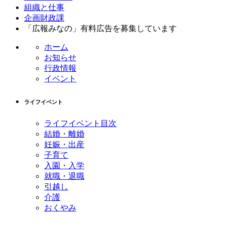
ン
ー
組織と仕事
テ
ジ
企画財政課
ン
の
「広報みなの」有料広告を募集しています
ツ
先
ホーム
本
頭
お知らせ
文
へ
行政情報
の
戻
イベント
先
る
頭
へ
ライフイベント
戻
る
ライフイベント目次
結婚・離婚
妊娠・出産
子育て
入園・入学
就職・退職
引越し
介護
おくやみ