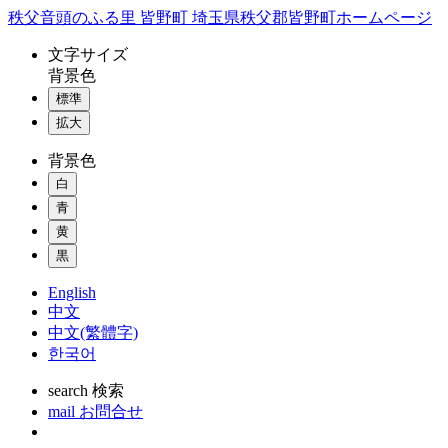
コ
秩父音頭のふる里 皆野町 埼玉県秩父郡皆野町ホームページ
ン
文字
サイズ
テ
背景色
ン
標準
ツ
本
拡大
文
背景色
へ
ス
白
キ
青
ッ
黄
プ
黒
English
中文
中文(繁體字)
한국어
search
検索
mail
お問合せ