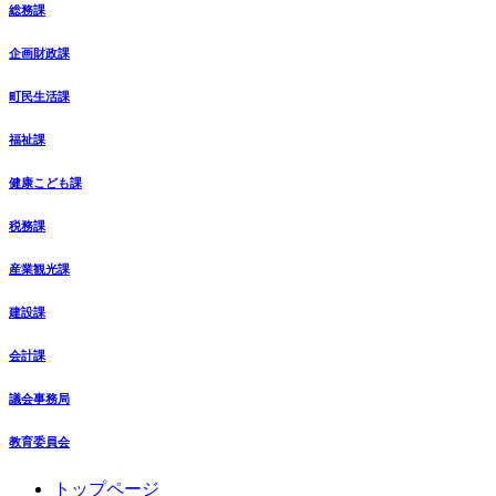
総務課
企画財政課
町民生活課
福祉課
健康こども課
税務課
産業観光課
建設課
会計課
議会事務局
教育委員会
コ
ペ
トップページ