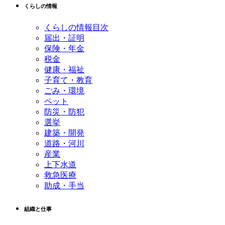
くらしの情報
くらしの情報目次
届出・証明
保険・年金
税金
健康・福祉
子育て・教育
ごみ・環境
ペット
防災・防犯
選挙
建築・開発
道路・河川
産業
上下水道
救急医療
助成・手当
組織と仕事