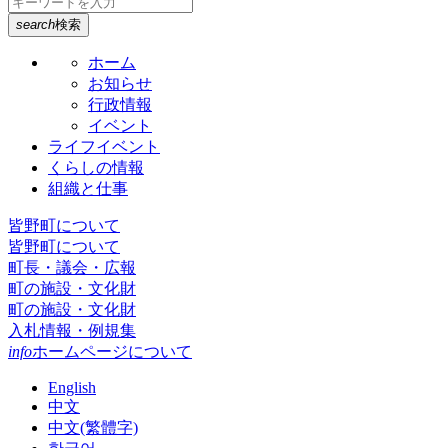
search
検索
ホーム
お知らせ
行政情報
イベント
ライフイベント
くらしの情報
組織と仕事
皆野町について
皆野町について
町長・議会・広報
町の施設・文化財
町の施設・文化財
入札情報・例規集
info
ホームページについて
English
中文
中文(繁體字)