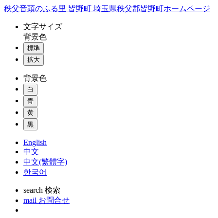
コ
秩父音頭のふる里 皆野町 埼玉県秩父郡皆野町ホームページ
ン
文字
サイズ
テ
背景色
ン
標準
ツ
本
拡大
文
背景色
へ
ス
白
キ
青
ッ
黄
プ
黒
English
中文
中文(繁體字)
한국어
search
検索
mail
お問合せ