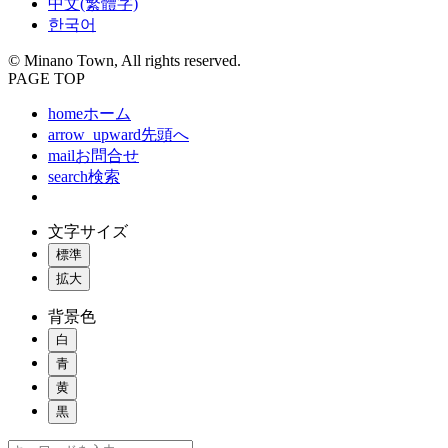
中文(繁體字)
한국어
© Minano Town, All rights reserved.
PAGE TOP
home
ホーム
arrow_upward
先頭へ
mail
お問合せ
search
検索
文字サイズ
標準
拡大
背景色
白
青
黄
黒