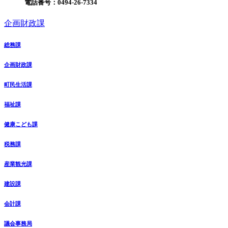
電話番号：
0494-26-7334
企画財政課
総務課
企画財政課
町民生活課
福祉課
健康こども課
税務課
産業観光課
建設課
会計課
議会事務局