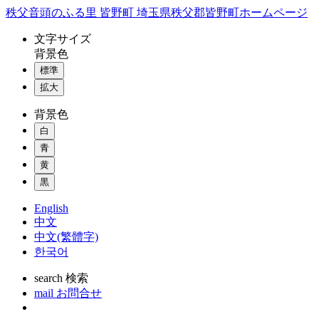
コ
秩父音頭のふる里 皆野町 埼玉県秩父郡皆野町ホームページ
ン
文字
サイズ
テ
背景色
ン
標準
ツ
本
拡大
文
背景色
へ
ス
白
キ
青
ッ
黄
プ
黒
English
中文
中文(繁體字)
한국어
search
検索
mail
お問合せ