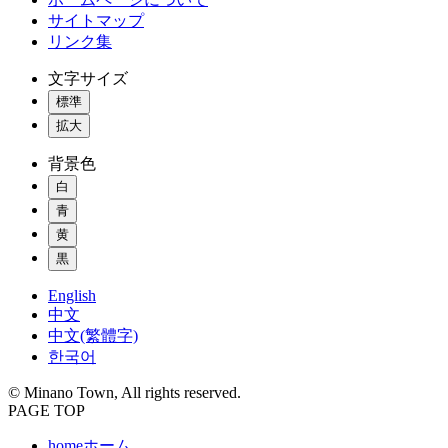
サイトマップ
リンク集
文字サイズ
標準
拡大
背景色
白
青
黄
黒
English
中文
中文(繁體字)
한국어
© Minano Town, All rights reserved.
PAGE TOP
home
ホーム