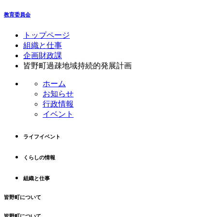
教育委員会
コ
ペ
トップページ
ン
ー
組織と仕事
テ
ジ
企画財政課
ン
の
皆野町過疎地域持続的発展計画
ツ
先
ホーム
本
頭
お知らせ
文
へ
行政情報
の
戻
イベント
先
る
頭
へ
ライフイベント
戻
る
くらしの情報
組織と仕事
皆野町について
皆野町について