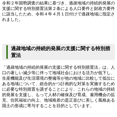
令和２年国勢調査の結果に基づき、
過疎地域の持続的発展の
支援に関する特別措置法
第２条による人口要件と財政力要件
に該当したため、令和４年４月１日付けで過疎地域に指定さ
れました。
過疎地域の持続的発展の支援に関する特別措
置法
「過疎地域の持続的発展の支援に関する特別措置法」は、人
口の著しい減少等に伴って地域社会における活力が低下し、
生産機能及び生活環境の整備等が他の地域に比較して低位に
ある地域について、総合的かつ計画的な対策を実施するため
に必要な特別措置を講ずることにより、これらの地域の持続
的発展を支援し、もって人材の確保及び育成、雇用機会の拡
充、住民福祉の向上、地域格差の是正並びに美しく風格ある
国土の形成に寄与することを目的としています。