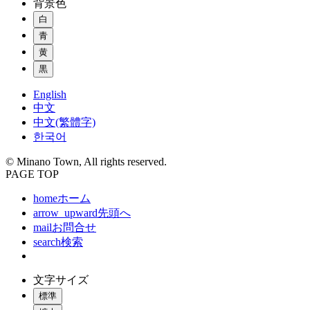
背景色
白
青
黄
黒
English
中文
中文(繁體字)
한국어
© Minano Town, All rights reserved.
PAGE TOP
home
ホーム
arrow_upward
先頭へ
mail
お問合せ
search
検索
文字サイズ
標準