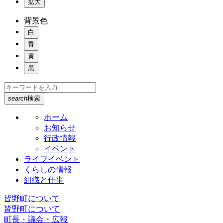
拡大
背景色
白
青
黄
黒
search
検索
ホーム
お知らせ
行政情報
イベント
ライフイベント
くらしの情報
組織と仕事
皆野町について
皆野町について
町長・議会・広報