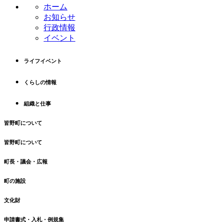
ホーム
本
頭
お知らせ
文
へ
行政情報
の
戻
イベント
先
る
頭
へ
ライフイベント
戻
る
くらしの情報
組織と仕事
皆野町について
皆野町について
町長・議会・広報
町の施設
文化財
申請書式・入札・例規集