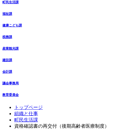
町民生活課
福祉課
健康こども課
税務課
産業観光課
建設課
会計課
議会事務局
教育委員会
コ
ペ
トップページ
ン
ー
組織と仕事
テ
ジ
町民生活課
ン
の
資格確認書の再交付（後期高齢者医療制度）
ツ
先