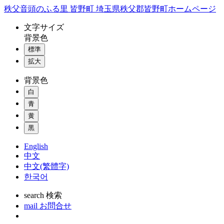
コ
秩父音頭のふる里 皆野町 埼玉県秩父郡皆野町ホームページ
ン
文字
サイズ
テ
背景色
ン
標準
ツ
本
拡大
文
背景色
へ
ス
白
キ
青
ッ
黄
プ
黒
English
中文
中文(繁體字)
한국어
search
検索
mail
お問合せ