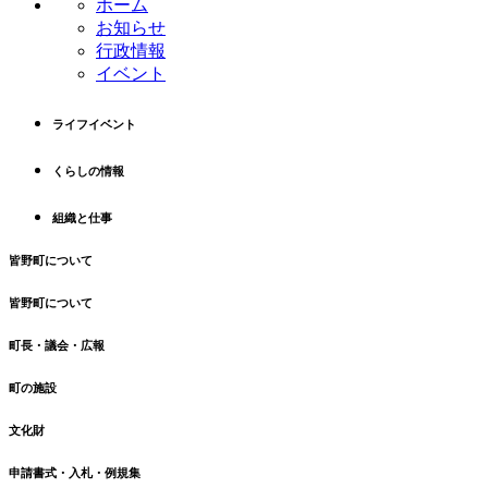
ホーム
本
頭
お知らせ
文
へ
行政情報
の
戻
イベント
先
る
頭
へ
ライフイベント
戻
る
くらしの情報
組織と仕事
皆野町について
皆野町について
町長・議会・広報
町の施設
文化財
申請書式・入札・例規集