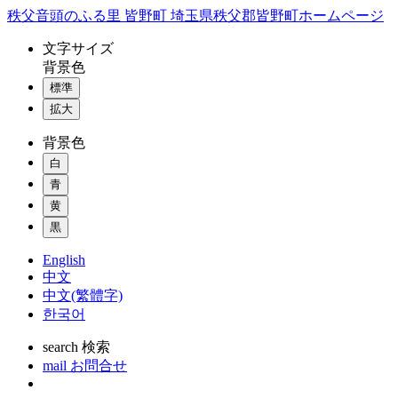
コ
秩父音頭のふる里 皆野町 埼玉県秩父郡皆野町ホームページ
ン
文字
サイズ
テ
背景色
ン
標準
ツ
本
拡大
文
背景色
へ
ス
白
キ
青
ッ
黄
プ
黒
English
中文
中文(繁體字)
한국어
search
検索
mail
お問合せ