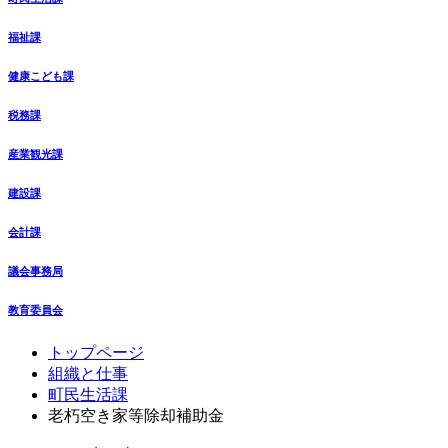
福祉課
健康こども課
税務課
産業観光課
建設課
会計課
議会事務局
教育委員会
コ
ペ
トップページ
ン
ー
組織と仕事
テ
ジ
町民生活課
ン
の
老朽空き家等除却補助金
ツ
先