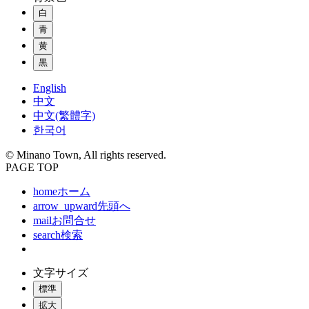
白
青
黄
黒
English
中文
中文(繁體字)
한국어
© Minano Town, All rights reserved.
PAGE TOP
home
ホーム
arrow_upward
先頭へ
mail
お問合せ
search
検索
文字サイズ
標準
拡大