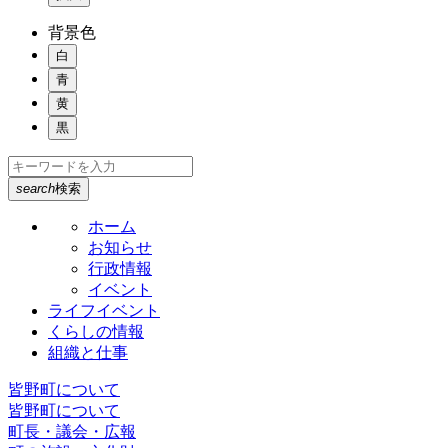
背景色
白
青
黄
黒
search
検索
ホーム
お知らせ
行政情報
イベント
ライフイベント
くらしの情報
組織と仕事
皆野町について
皆野町について
町長・議会・広報