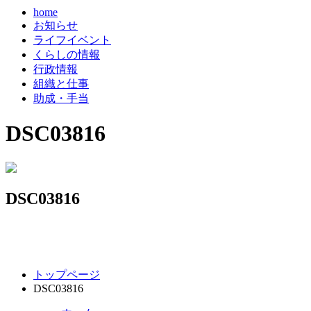
home
お知らせ
ライフイベント
くらしの情報
行政情報
組織と仕事
助成・手当
DSC03816
DSC03816
コ
ペ
トップページ
ン
ー
DSC03816
テ
ジ
ン
の