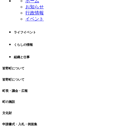
ホーム
ツ
先
お知らせ
本
頭
行政情報
文
へ
イベント
の
戻
先
る
ライフイベント
頭
へ
くらしの情報
戻
る
組織と仕事
皆野町について
皆野町について
町長・議会・広報
町の施設
文化財
申請書式・入札・例規集