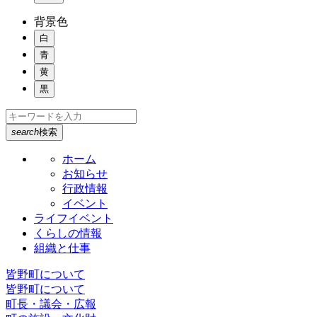
背景色
白
青
黄
黒
search
検索
ホーム
お知らせ
行政情報
イベント
ライフイベント
くらしの情報
組織と仕事
皆野町について
皆野町について
町長・議会・広報