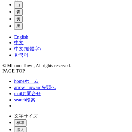
白
青
黄
黒
English
中文
中文(繁體字)
한국어
© Minano Town, All rights reserved.
PAGE TOP
home
ホーム
arrow_upward
先頭へ
mail
お問合せ
search
検索
文字サイズ
標準
拡大