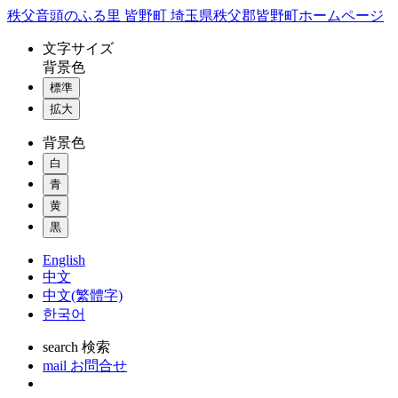
コ
秩父音頭のふる里 皆野町 埼玉県秩父郡皆野町ホームページ
ン
文字
サイズ
テ
背景色
ン
標準
ツ
本
拡大
文
背景色
へ
ス
白
キ
青
ッ
黄
プ
黒
English
中文
中文(繁體字)
한국어
search
検索
mail
お問合せ