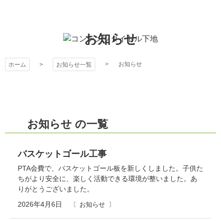
コ
ン
テ
お知らせ
皆野町立国神小学校
ン
ツ
本
お知らせ
ホーム
お知らせ一覧
文
へ
ス
キ
お知らせ の一覧
ッ
プ
バスケットゴール工事
PTA会費で、バスケットゴール板を新しくしました。子供た
ちがより安全に、楽しく活動できる環境が整いました。あ
りがとうございました。
2026年4月6日
お知らせ