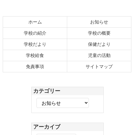
ン
の
ツ
先
本
頭
ホーム
お知らせ
文
へ
の
戻
学校の紹介
学校の概要
先
る
学校だより
保健だより
頭
へ
学校給食
児童の活動
戻
免責事項
サイトマップ
る
カテゴリー
カ
テ
ゴ
リ
アーカイブ
ー