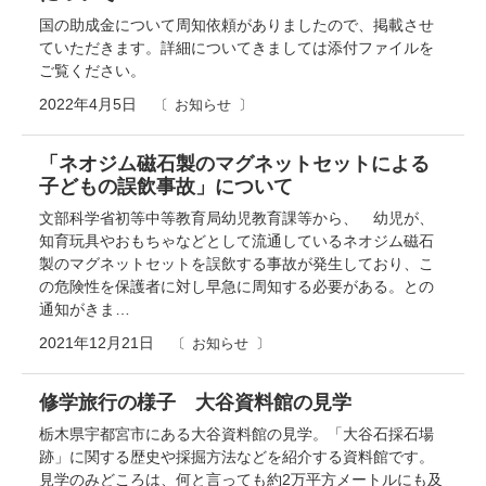
国の助成金について周知依頼がありましたので、掲載させ
ていただきます。詳細についてきましては添付ファイルを
ご覧ください。
2022年4月5日
お知らせ
「ネオジム磁石製のマグネットセットによる
子どもの誤飲事故」について
文部科学省初等中等教育局幼児教育課等から、 幼児が、
知育玩具やおもちゃなどとして流通しているネオジム磁石
製のマグネットセットを誤飲する事故が発生しており、こ
の危険性を保護者に対し早急に周知する必要がある。との
通知がきま…
2021年12月21日
お知らせ
修学旅行の様子 大谷資料館の見学
栃木県宇都宮市にある大谷資料館の見学。「大谷石採石場
跡」に関する歴史や採掘方法などを紹介する資料館です。
見学のみどころは、何と言っても約2万平方メートルにも及