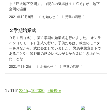
ぶ「巨大地下空間」。（現在の気温は１１℃ですが、地下
空間の温度…
2021年12月9日
お知らせ
児童の活動
２学期始業式
９月１日（水）、第２学期の始業式を行いました。 オンラ
イン（リモート）形式で行い、子供たちは、教室のモニタ
ーを見ながら、式に参加していました。 緊急事態宣言下で
あることや、皆野町の感染レベルが１から２に引き上がっ
たことな…
2021年9月2日
お知らせ
児童の活動
1 / 116
1
2
3
4
5
...
10
20
30
...
»
最後 »
コ
ペ
ン
ー
テ
ジ