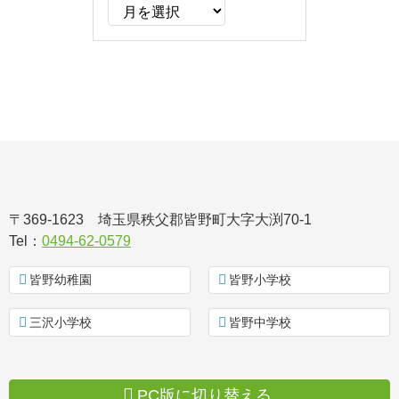
ア
ー
カ
イ
ブ
〒369-1623
埼玉県秩父郡皆野町大字大渕70-1
皆野町立国神小学
Tel：
0494-62-0579
校
皆野幼稚園
皆野小学校
三沢小学校
皆野中学校
PC版に切り替える