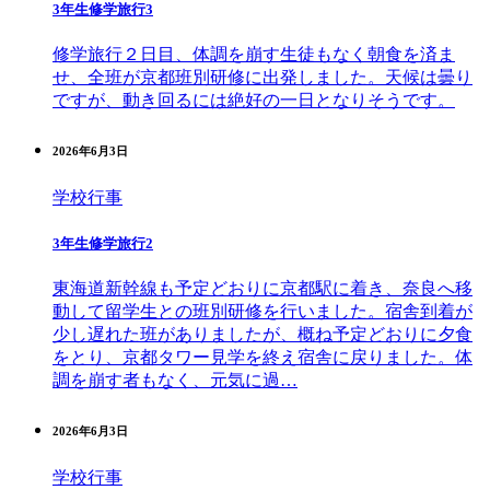
3年生修学旅行3
修学旅行２日目、体調を崩す生徒もなく朝食を済ま
せ、全班が京都班別研修に出発しました。天候は曇り
ですが、動き回るには絶好の一日となりそうです。
2026年6月3日
学校行事
3年生修学旅行2
東海道新幹線も予定どおりに京都駅に着き、奈良へ移
動して留学生との班別研修を行いました。宿舎到着が
少し遅れた班がありましたが、概ね予定どおりに夕食
をとり、京都タワー見学を終え宿舎に戻りました。体
調を崩す者もなく、元気に過…
2026年6月3日
学校行事