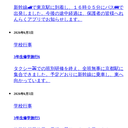
新幹線🚄で東京駅に到着し、１６時０５分にバス🚌で
出発しました。今後の途中経過は、保護者の皆様へれ
んらくアプリでお知らせします。
2026年6月5日
学校行事
3年生修学旅行6
タクシー🚕での班別研修を終え、全班無事に京都駅に
集合できました。予定どおりに新幹線に乗車し、東へ
向かっています。
2026年6月5日
学校行事
3年生修学旅行5