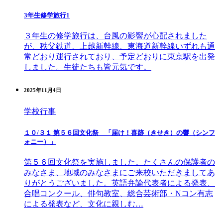
3年生修学旅行1
３年生の修学旅行は、台風の影響が心配されました
が、秩父鉄道、上越新幹線、東海道新幹線いずれも通
常どおり運行されており、予定どおりに東京駅を出発
しました。生徒たちも皆元気です。
2025年11月4日
学校行事
１０/３１ 第５６回文化祭 「届け！喜跡（きせき）の響（シンフ
ォニー）」
第５６回文化祭を実施しました。たくさんの保護者の
みなさま、地域のみなさまにご来校いただきましてあ
りがとうございました。英語弁論代表者による発表、
合唱コンクール、俳句教室、総合芸術部・Nコン有志
による発表など、文化に親しむ…