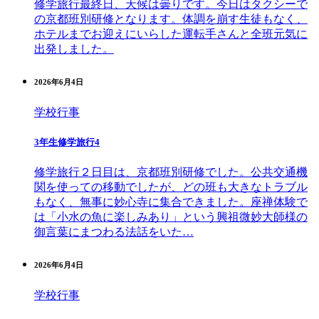
修学旅行最終日、天候は曇りです。今日はタクシーで
の京都班別研修となります。体調を崩す生徒もなく、
ホテルまでお迎えにいらした運転手さんと全班元気に
出発しました。
2026年6月4日
学校行事
3年生修学旅行4
修学旅行２日目は、京都班別研修でした。公共交通機
関を使っての移動でしたが、どの班も大きなトラブル
もなく、無事に妙心寺に集合できました。座禅体験で
は「小水の魚に楽しみあり」という興祖微妙大師様の
御言葉にまつわる法話をいた…
2026年6月4日
学校行事