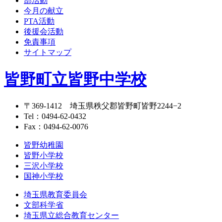
部活動
今月の献立
PTA活動
後援会活動
免責事項
サイトマップ
皆野町立皆野中学校
〒369-1412
埼玉県秩父郡皆野町皆野2244−2
Tel：
0494-62-0432
Fax：0494-62-0076
皆野幼稚園
皆野小学校
三沢小学校
国神小学校
埼玉県教育委員会
文部科学省
埼玉県立総合教育センター