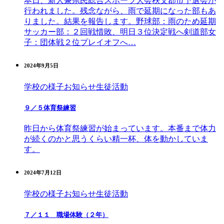
本日、新人兼県民総合スポーツ大会秩父郡市予選会が
行われました。残念ながら、雨で延期になった部もあ
りました。結果を報告します。野球部：雨のため延期
サッカー部：２回戦惜敗、明日３位決定戦へ剣道部女
子：団体戦２位プレイオフへ…
2024年9月5日
学校の様子
お知らせ
生徒活動
９／５体育祭練習
昨日から体育祭練習が始まっています。本番まで体力
が続くのかと思うくらい精一杯、体を動かしていま
す。
2024年7月12日
学校の様子
お知らせ
生徒活動
７／１１ 職場体験（２年）