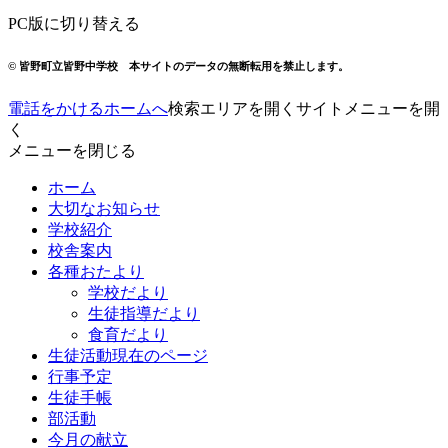
PC版に切り替える
© 皆野町立皆野中学校
本サイトのデータの無断転用を禁止します。
電話をかける
ホームへ
検索エリアを開く
サイトメニューを開
く
メニューを閉じる
ホーム
大切なお知らせ
学校紹介
校舎案内
各種おたより
学校だより
生徒指導だより
食育だより
生徒活動
現在のページ
行事予定
生徒手帳
部活動
今月の献立