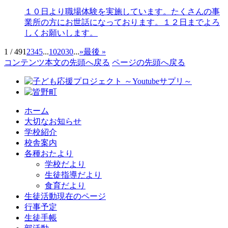
１０日より職場体験を実施しています。たくさんの事
業所の方にお世話になっております。１２日までよろ
しくお願いします。
1 / 49
1
2
3
4
5
...
10
20
30
...
»
最後 »
コンテンツ本文の先頭へ戻る
ページの先頭へ戻る
ホーム
大切なお知らせ
学校紹介
校舎案内
各種おたより
学校だより
生徒指導だより
食育だより
生徒活動
現在のページ
行事予定
生徒手帳