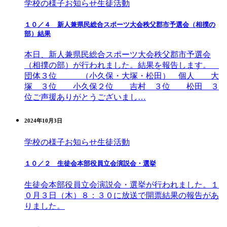
学校の様子
お知らせ
生徒活動
１０／４ 新人兼県民総合スポーツ大会秩父郡市予選会（相撲の
部）結果
本日、新人兼県民総合スポーツ大会秩父郡市予選会
（相撲の部）が行われました。結果を報告します。
団体３位 （小久保・大塚・松田） 個人 大
塚 ３位 小久保２位 吉村 ３位 松田 ３
位ご声援ありがとうございまし…
2024年10月3日
学校の様子
お知らせ
生徒活動
１０／２ 生徒会本部役員立会演説会・選挙
生徒会本部役員立会演説会・選挙が行われました。１
０月３日（木）８：３０に放送で開票結果の報告があ
りました。