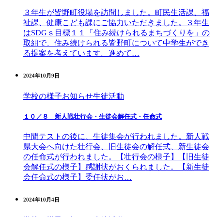
３年生が皆野町役場を訪問しました。町民生活課、福
祉課、健康こども課にご協力いただきました。３年生
はSDGｓ目標１１「住み続けられるまちづくりを」の
取組で、住み続けられる皆野町について中学生ができ
る提案を考えています。進めて…
2024年10月9日
学校の様子
お知らせ
生徒活動
１０／８ 新人戦壮行会・生徒会解任式・任命式
中間テストの後に、生徒集会が行われました。新人戦
県大会へ向けた壮行会、旧生徒会の解任式、新生徒会
の任命式が行われました。【壮行会の様子】【旧生徒
会解任式の様子】感謝状がおくられました。【新生徒
会任命式の様子】委任状がお…
2024年10月4日