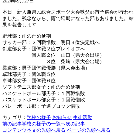
2024年9月27日
本日、新人兼県民総合スポーツ大会秩父郡市予選会が行われ
ました。残念ながら、雨で延期になった部もありました。結
果を報告します。
野球部：雨のため延期
サッカー部：２回戦惜敗、明日３位決定戦へ
剣道部女子：団体戦２位プレイオフへ
個人戦２位 山口（県大会出場）
３位 柴﨑（県大会出場）
柔道部：男子団体戦優勝（県大会出場）
卓球部男子：団体戦５位
卓球部女子：団体戦６位
ソフトテニス部女子：雨のため延期
バスケットボール部男子：１回戦惜敗
バスケットボール部女子：１回戦惜敗
バレーボール部：予選ブロック惜敗
カテゴリ：
学校の様子
お知らせ
生徒活動
前の記事
学校の様子の一覧へ
次の記事
コンテンツ本文の先頭へ戻る
ページの先頭へ戻る