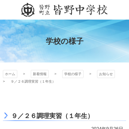
コ
ン
テ
皆野町立皆野中学校
ン
ツ
本
学校の様子
文
へ
ス
キ
ッ
ホーム
新着情報
学校の様子
お知らせ
プ
９／２６調理実習（１年生）
９／２６調理実習（１年生）
2024年9月26日