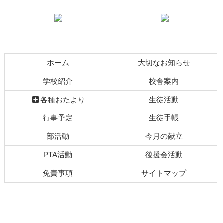
ン
ー
テ
ジ
ン
の
ツ
先
本
頭
ホーム
大切なお知らせ
文
へ
の
戻
学校紹介
校舎案内
先
る
各種おたより
生徒活動
頭
へ
行事予定
生徒手帳
戻
部活動
今月の献立
る
PTA活動
後援会活動
免責事項
サイトマップ