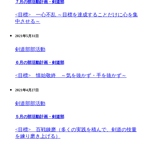
７月の部活動計画・剣道部
<目標> 一心不乱 ～目標を達成することだけに心を集
中させる～
2021年5月31日
剣道部
部活動
６月の部活動計画・剣道部
<目標> 慎始敬終 ～気を抜かず・手を抜かず～
2021年4月27日
剣道部
部活動
５月の部活動計画・剣道部
<目標> 百戦錬磨（多くの実践を積んで、剣道の技量
を練り磨き上げる）