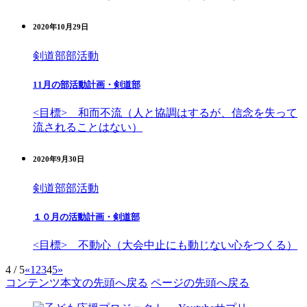
2020年10月29日
剣道部
部活動
11月の部活動計画・剣道部
<目標> 和而不流（人と協調はするが、信念を失って
流されることはない）
2020年9月30日
剣道部
部活動
１０月の活動計画・剣道部
<目標> 不動心（大会中止にも動じない心をつくる）
4 / 5
«
1
2
3
4
5
»
コンテンツ本文の先頭へ戻る
ページの先頭へ戻る