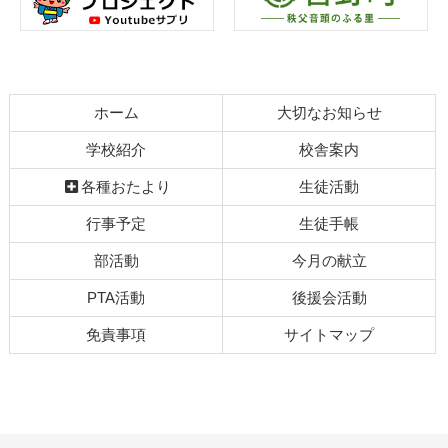
ン
の
ツ
先
本
頭
文
へ
の
戻
ホーム
大切なお知らせ
先
る
頭
学校紹介
校舎案内
へ
各種おたより
生徒活動
戻
る
行事予定
生徒手帳
部活動
今月の献立
PTA活動
後援会活動
免責事項
サイトマップ