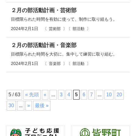
２月の部活動計画・芸術部
目標限られた時間を有効に使って、制作に取り組もう。
2024年2月1日
芸術部
部活動
２月の部活動計画・音楽部
目標限られた時間を大切に。集中して練習に取り組む。
2024年2月1日
音楽部
部活動
5 / 63
« 先頭
«
...
3
4
5
6
7
...
10
20
30
...
»
最後 »
コ
ペ
ン
ー
テ
ジ