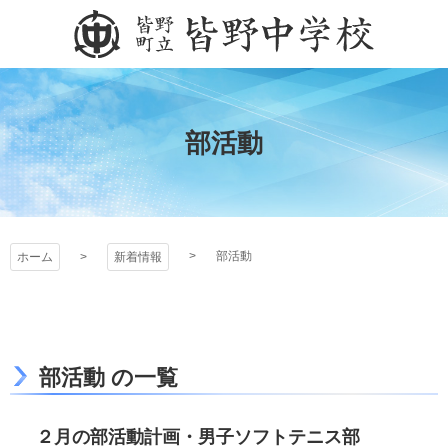
コ
ン
テ
皆野町立皆野中学校
ン
ツ
本
部活動
文
へ
ス
キ
ッ
部活動
ホーム
新着情報
プ
部活動 の一覧
２月の部活動計画・男子ソフトテニス部