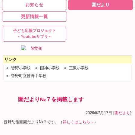
お知らせ
園だより
更新情報一覧
子ども応援プロジェクト
～Youtubeサプリ～
リンク
皆野小学校
国神小学校
三沢小学校
皆野町立皆野中学校
園だより№７を掲載します
2026年7月17日 [
園だより
]
皆野幼稚園園だより№７です。（
詳しくはこちら→
）