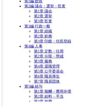
第1編
総
規
第2編 議会・選挙・監査
第1章
議
会
第2章
選
挙
第3章
監
査
第3編 行政一般
第1章
組
織
第2章
処
務
第3章 印鑑・住民登録
第4編
人
事
第1章 定数・任用
第2章 分限・懲戒
第3章
服
務
第4章 退職管理
第5章 公平委員会
第6章 職員厚生
第7章 職員団体
第5編
給
与
第1章 報酬・費用弁償
第2章 給料・手当
第3章
旅
費
第6編
財
務