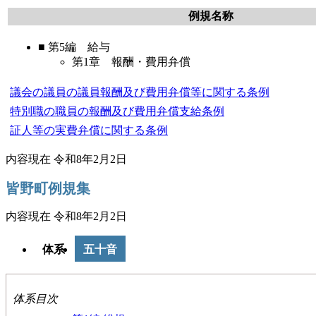
例規名称
■ 第5編
給
与
第1章 報酬・費用弁償
議会の議員の議員報酬及び費用弁償等に関する条例
特別職の職員の報酬及び費用弁償支給条例
証人等の実費弁償に関する条例
内容現在 令和8年2月2日
皆野町例規集
内容現在 令和8年2月2日
体系
五十音
体系目次