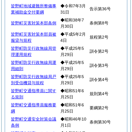
皆野町地域避難所整備事
◆令和7年3月
告示第36号
業補助金交付要綱
31日
◆昭和38年7
皆野町災害対策本部条例
条例第8号
月30日
皆野町災害対策本部員被
◆平成5年2月
規程第2号
服貸与規程
4日
皆野町防災行政無線局管
◆平成25年5
訓令第2号
理運用規程
月29日
皆野町防災行政無線局運
◆平成25年5
訓令第3号
用細則
月29日
皆野町防災行政無線局戸
◆平成25年5
訓令第4号
別受信機貸与規程
月29日
皆野町交通指導員に関す
◆昭和51年6
規則第4号
る規則
月25日
皆野町交通指導員服務要
◆昭和51年6
要綱第2号
綱
月25日
皆野町交通安全対策会議
◆昭和46年10
条例第30号
条例
月1日