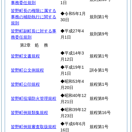
事務委任規則
1日
皆野町長の権限に属する
◆令和5年1月
事務の補助執行に関する
規則第1号
30日
規則
皆野町副町長に対する事
◆平成27年4
規則第9号
務委任規則
月1日
第2章
処
務
◆平成14年3
皆野町文書規程
規程第1号
月12日
◆平成19年1
皆野町公文例規程
訓令第1号
月1日
◆昭和53年4
皆野町公印規程
規程第1号
月20日
◆昭和40年12
皆野町役場防火管理規程
規程第8号
月21日
◆昭和39年12
皆野町例規類集規程
規程第16号
月23日
◆平成6年6月
皆野町例規審査取扱規程
規程第1号
16日