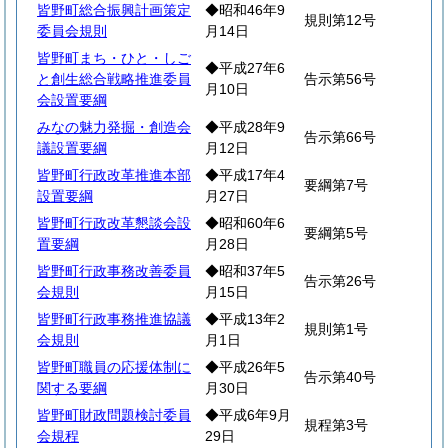
皆野町総合振興計画策定
◆昭和46年9
規則第12号
委員会規則
月14日
皆野町まち・ひと・しご
◆平成27年6
と創生総合戦略推進委員
告示第56号
月10日
会設置要綱
みなの魅力発掘・創造会
◆平成28年9
告示第66号
議設置要綱
月12日
皆野町行政改革推進本部
◆平成17年4
要綱第7号
設置要綱
月27日
皆野町行政改革懇談会設
◆昭和60年6
要綱第5号
置要綱
月28日
皆野町行政事務改善委員
◆昭和37年5
告示第26号
会規則
月15日
皆野町行政事務推進協議
◆平成13年2
規則第1号
会規則
月1日
皆野町職員の応援体制に
◆平成26年5
告示第40号
関する要綱
月30日
皆野町財政問題検討委員
◆平成6年9月
規程第3号
会規程
29日