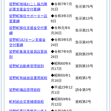
皆野町地域おこし協力隊
◆令和7年7月
告示第76号
起業支援金交付要綱
31日
皆野町移住サポーター設
◆令和3年3月
告示第13号
置要綱
8日
皆野町移住支援金交付要
◆令和元年6
告示第21号
綱
月26日
皆野町UIJターン支援金
◆令和3年5月
告示第43号
交付要綱
24日
皆野町集落支援員設置規
◆令和7年9月
規則第29号
則
26日
◆昭和60年4
皆野町自動車管理規則
規則第15号
月17日
◆昭和55年1
皆野町有線放送運用規程
規程第1号
月16日
◆平成23年12
皆野町備品管理規程
訓令第3号
月1日
◆昭和59年6
町村総合災害補償規程
規程第2号
月12日