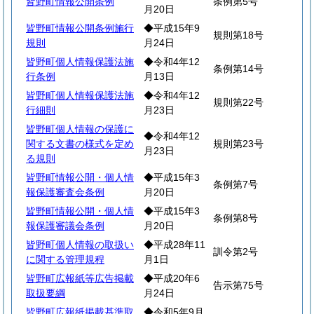
皆野町情報公開条例
条例第5号
月20日
皆野町情報公開条例施行
◆平成15年9
規則第18号
規則
月24日
皆野町個人情報保護法施
◆令和4年12
条例第14号
行条例
月13日
皆野町個人情報保護法施
◆令和4年12
規則第22号
行細則
月23日
皆野町個人情報の保護に
◆令和4年12
関する文書の様式を定め
規則第23号
月23日
る規則
皆野町情報公開・個人情
◆平成15年3
条例第7号
報保護審査会条例
月20日
皆野町情報公開・個人情
◆平成15年3
条例第8号
報保護審議会条例
月20日
皆野町個人情報の取扱い
◆平成28年11
訓令第2号
に関する管理規程
月1日
皆野町広報紙等広告掲載
◆平成20年6
告示第75号
取扱要綱
月24日
皆野町広報紙掲載基準取
◆令和5年9月