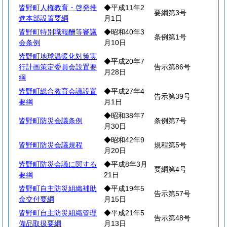
皆野町人権教育・啓発推
◆平成11年2
要綱第3号
進本部設置要綱
月1日
皆野町特別職報酬等審議
◆昭和40年3
条例第1号
会条例
月10日
皆野町地球温暖化対策実
◆平成20年7
行計画策定委員会設置要
告示第86号
月28日
綱
皆野町総合教育会議設置
◆平成27年4
告示第39号
要綱
月1日
◆昭和38年7
皆野町防災会議条例
条例第7号
月30日
◆昭和42年9
皆野町防災会議規程
規程第5号
月20日
皆野町防災会議に関する
◆平成8年3月
要綱第4号
要綱
21日
皆野町自主防災組織補助
◆平成19年5
告示第57号
金交付要綱
月15日
皆野町自主防災組織管理
◆平成21年5
告示第48号
備品取扱要綱
月13日