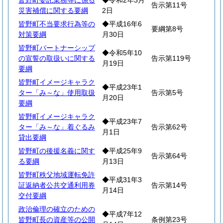
皆野町委託業務等に係る
◆令和2年3月
告示第11号
災害補償に関する要綱
2日
皆野町不当要求行為等の
◆平成16年6
要綱第8号
対策要綱
月30日
皆野町パートナーシップ
◆令和5年10
の宣誓の取扱いに関する
告示第119号
月19日
要綱
皆野町イメージキャラク
◆平成23年1
ター「み～な」使用取扱
告示第5号
月20日
要綱
皆野町イメージキャラク
◆平成23年7
ター「み～な」着ぐるみ
告示第62号
月1日
貸出要綱
皆野町の後援名義に関す
◆平成25年9
告示第64号
る要綱
月13日
皆野町秩父地域運転免許
◆平成31年3
証返納者公共交通利用券
告示第14号
月14日
交付要綱
政治倫理の確立のための
◆平成7年12
皆野町長の資産等の公開
条例第23号