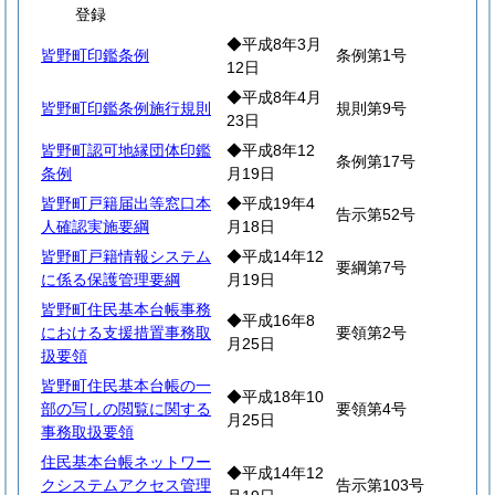
登録
◆平成8年3月
皆野町印鑑条例
条例第1号
12日
◆平成8年4月
皆野町印鑑条例施行規則
規則第9号
23日
皆野町認可地縁団体印鑑
◆平成8年12
条例第17号
条例
月19日
皆野町戸籍届出等窓口本
◆平成19年4
告示第52号
人確認実施要綱
月18日
皆野町戸籍情報システム
◆平成14年12
要綱第7号
に係る保護管理要綱
月19日
皆野町住民基本台帳事務
◆平成16年8
における支援措置事務取
要領第2号
月25日
扱要領
皆野町住民基本台帳の一
◆平成18年10
部の写しの閲覧に関する
要領第4号
月25日
事務取扱要領
住民基本台帳ネットワー
◆平成14年12
クシステムアクセス管理
告示第103号