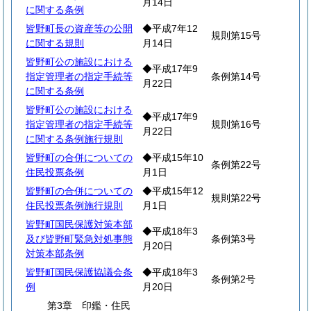
月14日
に関する条例
皆野町長の資産等の公開
◆平成7年12
規則第15号
に関する規則
月14日
皆野町公の施設における
◆平成17年9
指定管理者の指定手続等
条例第14号
月22日
に関する条例
皆野町公の施設における
◆平成17年9
指定管理者の指定手続等
規則第16号
月22日
に関する条例施行規則
皆野町の合併についての
◆平成15年10
条例第22号
住民投票条例
月1日
皆野町の合併についての
◆平成15年12
規則第22号
住民投票条例施行規則
月1日
皆野町国民保護対策本部
◆平成18年3
及び皆野町緊急対処事態
条例第3号
月20日
対策本部条例
皆野町国民保護協議会条
◆平成18年3
条例第2号
例
月20日
第3章 印鑑・住民