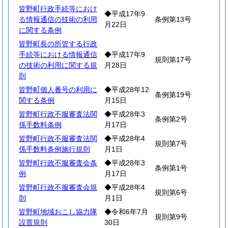
皆野町行政手続等におけ
◆平成17年9
る情報通信の技術の利用
条例第13号
月22日
に関する条例
皆野町長の所管する行政
手続等における情報通信
◆平成17年9
規則第17号
の技術の利用に関する規
月28日
則
皆野町個人番号の利用に
◆平成28年12
条例第19号
関する条例
月15日
皆野町行政不服審査法関
◆平成28年3
条例第2号
係手数料条例
月17日
皆野町行政不服審査法関
◆平成28年4
規則第7号
係手数料条例施行規則
月1日
皆野町行政不服審査会条
◆平成28年3
条例第1号
例
月17日
皆野町行政不服審査会規
◆平成28年4
規則第6号
則
月1日
皆野町地域おこし協力隊
◆令和6年7月
規則第9号
設置規則
30日