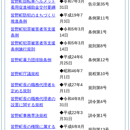
皆野町自転車ヘルメット
◆令和7年3月
告示第35号
着用促進補助金交付要綱
31日
皆野町防犯のまちづくり
◆平成19年7
条例第11号
推進条例
月3日
皆野町犯罪被害者等支援
◆令和5年3月
条例第1号
条例
14日
皆野町犯罪被害者等支援
◆令和5年3月
規則第8号
条例施行規則
14日
◆平成24年6
皆野町暴力団排除条例
条例第12号
月25日
◆昭和46年7
皆野町庁議規程
規程第10号
月1日
皆野町長の職務代理者を
◆平成27年4
規則第8号
定める規則
月1日
皆野町長の職務代理者の
◆令和4年8月
訓令第4号
設置に関する規程
31日
◆平成22年3
皆野町事務専決規程
訓令第1号
月31日
皆野町長の権限に属する
◆平成6年8月
規則第13号