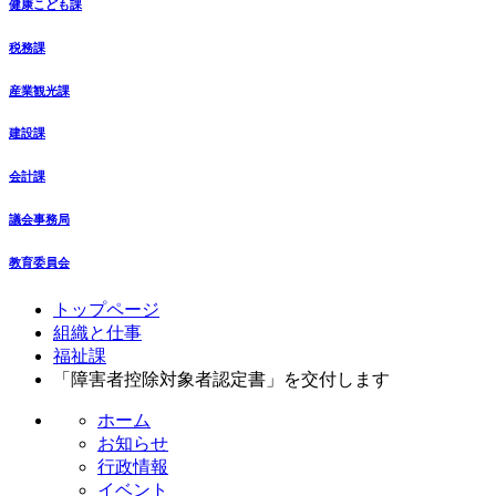
健康こども課
税務課
産業観光課
建設課
会計課
議会事務局
教育委員会
コ
ペ
トップページ
ン
ー
組織と仕事
テ
ジ
福祉課
ン
の
「障害者控除対象者認定書」を交付します
ツ
先
ホーム
本
頭
お知らせ
文
へ
行政情報
の
戻
イベント
先
る