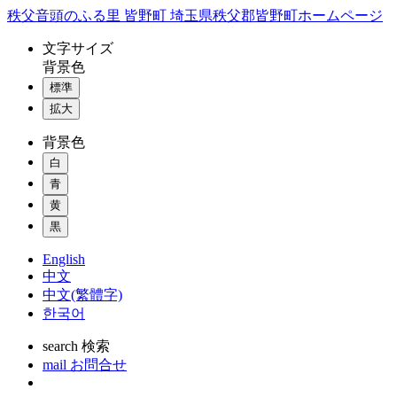
コ
秩父音頭のふる里 皆野町 埼玉県秩父郡皆野町ホームページ
ン
文字
サイズ
テ
背景色
ン
標準
ツ
本
拡大
文
背景色
へ
ス
白
キ
青
ッ
黄
プ
黒
English
中文
中文(繁體字)
한국어
search
検索
mail
お問合せ