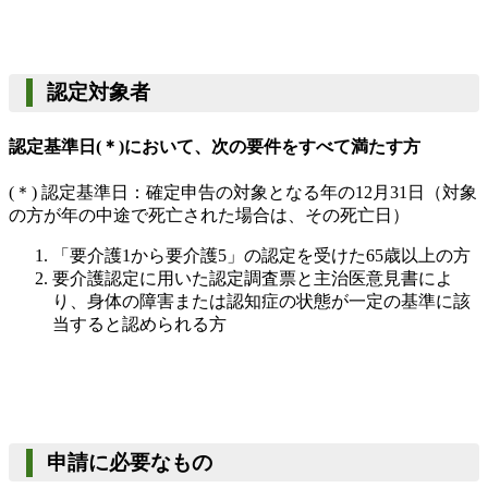
認定対象者
認定基準日(＊)において、次の要件をすべて満たす方
(
＊
)
認定基準日：確定申告の対象となる年の
12
月
31
日
（対象
の方が年の中途で死亡された場合は、その死亡日）
「要介護
1
から要介護
5
」の認定を受けた
65
歳以上の方
要介護認定に用いた認定調査票と主治医意見書によ
り、
身体の障害または認知症の状態が一定の基準に該
当すると認められる方
申請に必要なもの