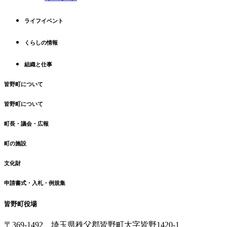
頭
へ
ライフイベント
戻
る
くらしの情報
組織と仕事
皆野町について
皆野町について
町長・議会・広報
町の施設
文化財
申請書式・入札・例規集
皆野町役場
〒369-1492
埼玉県秩父郡皆野町
大字皆野1420-1