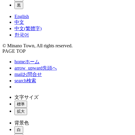
黒
English
中文
中文(繁體字)
한국어
© Minano Town, All rights reserved.
PAGE TOP
home
ホーム
arrow_upward
先頭へ
mail
お問合せ
search
検索
文字サイズ
標準
拡大
背景色
白