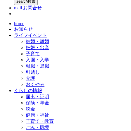
search
検索
mail
お問合せ
home
お知らせ
ライフイベント
結婚・離婚
妊娠・出産
子育て
入園・入学
就職・退職
引越し
介護
おくやみ
くらしの情報
届出・証明
保険・年金
税金
健康・福祉
子育て・教育
ごみ・環境