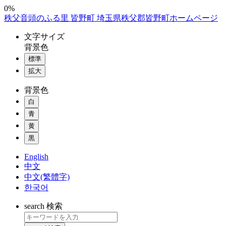
コ
0%
秩父音頭のふる里 皆野町 埼玉県秩父郡皆野町ホームページ
ン
テ
文字
サイズ
ン
背景色
ツ
標準
本
拡大
文
へ
背景色
ス
白
キ
ッ
青
プ
黄
黒
English
中文
中文(繁體字)
한국어
search
検索