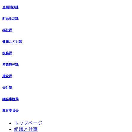
企画財政課
町民生活課
福祉課
健康こども課
税務課
産業観光課
建設課
会計課
議会事務局
教育委員会
コ
ペ
トップページ
ン
ー
組織と仕事