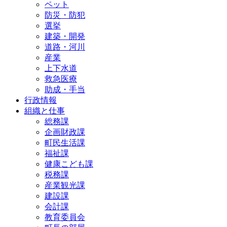
ペット
防災・防犯
選挙
建築・開発
道路・河川
産業
上下水道
救急医療
助成・手当
行政情報
組織と仕事
総務課
企画財政課
町民生活課
福祉課
健康こども課
税務課
産業観光課
建設課
会計課
教育委員会