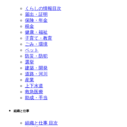
くらしの情報目次
届出・証明
保険・年金
税金
健康・福祉
子育て・教育
ごみ・環境
ペット
防災・防犯
選挙
建築・開発
道路・河川
産業
上下水道
救急医療
助成・手当
組織と仕事
組織と仕事 目次