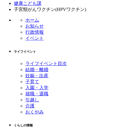
テ
ジ
健康こども課
ン
の
子宮頸がんワクチン(HPVワクチン)
ツ
先
ホーム
本
頭
お知らせ
文
へ
行政情報
の
戻
イベント
先
る
頭
へ
ライフイベント
戻
る
ライフイベント目次
結婚・離婚
妊娠・出産
子育て
入園・入学
就職・退職
引越し
介護
おくやみ
くらしの情報