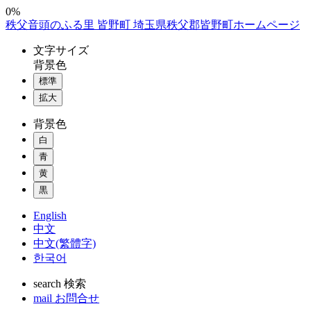
コ
0%
秩父音頭のふる里 皆野町 埼玉県秩父郡皆野町ホームページ
ン
テ
文字
サイズ
ン
背景色
ツ
標準
本
拡大
文
へ
背景色
ス
白
キ
ッ
青
プ
黄
黒
English
中文
中文(繁體字)
한국어
search
検索
mail
お問合せ