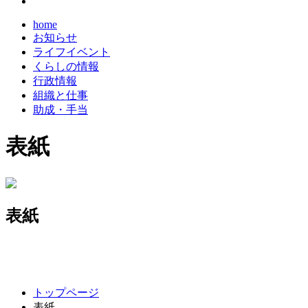
home
お知らせ
ライフイベント
くらしの情報
行政情報
組織と仕事
助成・手当
表紙
表紙
コ
ペ
トップページ
ン
ー
表紙