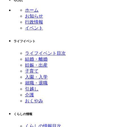
テ
ジ
ン
の
ホーム
ツ
先
お知らせ
本
頭
行政情報
文
へ
イベント
の
戻
先
る
ライフイベント
頭
へ
ライフイベント目次
戻
結婚・離婚
る
妊娠・出産
子育て
入園・入学
就職・退職
引越し
介護
おくやみ
くらしの情報
くらしの情報目次