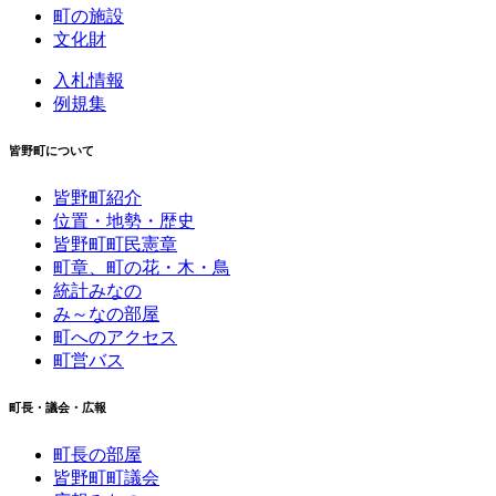
町の施設
文化財
入札情報
例規集
皆野町について
皆野町紹介
位置・地勢・歴史
皆野町町民憲章
町章、町の花・木・鳥
統計みなの
み～なの部屋
町へのアクセス
町営バス
町長・議会・広報
町長の部屋
皆野町町議会