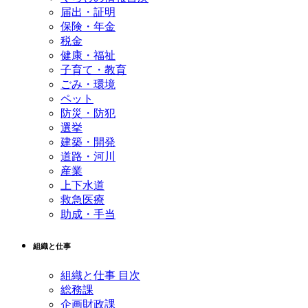
届出・証明
保険・年金
税金
健康・福祉
子育て・教育
ごみ・環境
ペット
防災・防犯
選挙
建築・開発
道路・河川
産業
上下水道
救急医療
助成・手当
組織と仕事
組織と仕事 目次
総務課
企画財政課