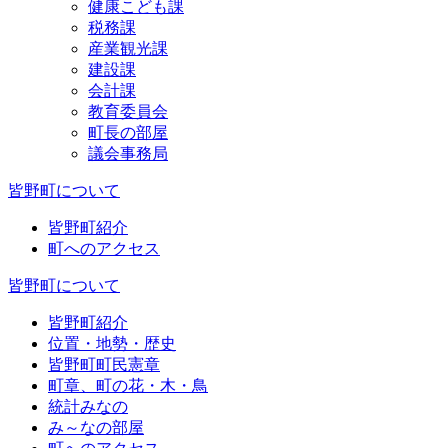
健康こども課
税務課
産業観光課
建設課
会計課
教育委員会
町長の部屋
議会事務局
皆野町について
皆野町紹介
町へのアクセス
皆野町について
皆野町紹介
位置・地勢・歴史
皆野町町民憲章
町章、町の花・木・鳥
統計みなの
み～なの部屋