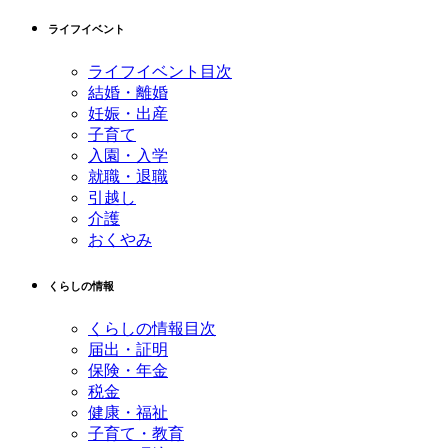
先
る
ライフイベント
頭
へ
ライフイベント目次
戻
結婚・離婚
る
妊娠・出産
子育て
入園・入学
就職・退職
引越し
介護
おくやみ
くらしの情報
くらしの情報目次
届出・証明
保険・年金
税金
健康・福祉
子育て・教育