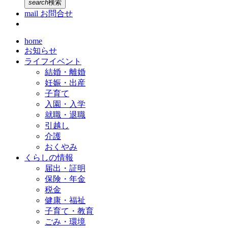
search
検索
mail
お問合せ
home
お知らせ
ライフイベント
結婚・離婚
妊娠・出産
子育て
入園・入学
就職・退職
引越し
介護
おくやみ
くらしの情報
届出・証明
保険・年金
税金
健康・福祉
子育て・教育
ごみ・環境