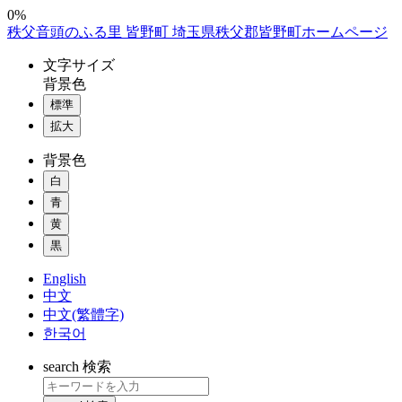
コ
0%
秩父音頭のふる里 皆野町 埼玉県秩父郡皆野町ホームページ
ン
テ
文字
サイズ
ン
背景色
ツ
標準
本
拡大
文
へ
背景色
ス
白
キ
ッ
青
プ
黄
黒
English
中文
中文(繁體字)
한국어
search
検索