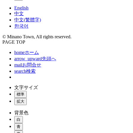
English
中文
中文(繁體字)
한국어
© Minano Town, All rights reserved.
PAGE TOP
home
ホーム
arrow_upward
先頭へ
mail
お問合せ
search
検索
文字サイズ
標準
拡大
背景色
白
青