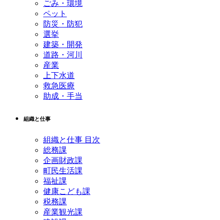
ごみ・環境
ペット
防災・防犯
選挙
建築・開発
道路・河川
産業
上下水道
救急医療
助成・手当
組織と仕事
組織と仕事 目次
総務課
企画財政課
町民生活課
福祉課
健康こども課
税務課
産業観光課