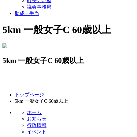
町長の部屋
議会事務局
助成・手当
5km 一般女子C 60歳以上
5km 一般女子C 60歳以上
コ
ペ
トップページ
ン
ー
5km 一般女子C 60歳以上
テ
ジ
ン
の
ホーム
ツ
先
お知らせ
本
頭
行政情報
文
へ
イベント
の
戻