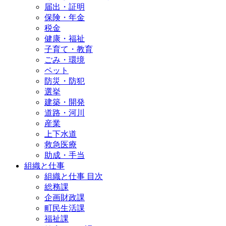
届出・証明
保険・年金
税金
健康・福祉
子育て・教育
ごみ・環境
ペット
防災・防犯
選挙
建築・開発
道路・河川
産業
上下水道
救急医療
助成・手当
組織と仕事
組織と仕事 目次
総務課
企画財政課
町民生活課
福祉課