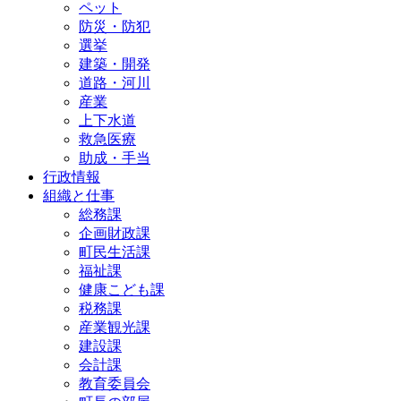
ペット
防災・防犯
選挙
建築・開発
道路・河川
産業
上下水道
救急医療
助成・手当
行政情報
組織と仕事
総務課
企画財政課
町民生活課
福祉課
健康こども課
税務課
産業観光課
建設課
会計課
教育委員会