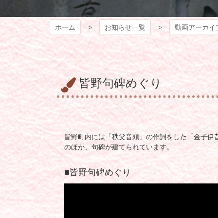
ホーム
お知らせ一覧
動画アーカイ
皆野句碑めぐり
皆野町内には「秩父音頭」の作詞をした「金子伊
のほか、句碑が建てられています。
■皆野句碑めぐり