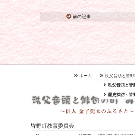
前の記事
コ
ペ
ン
ー
テ
ジ
ン
の
ツ
先
本
頭
文
へ
の
戻
先
る
ホーム
秩父音頭と皆野
頭
秩父音頭と皆
へ
戻
歴史探訪～皆
る
皆野町教育委員会