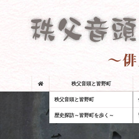
コ
ン
テ
ン
ツ
本
文
へ
ス
キ
ッ
俳句と秩父音頭の町 
プ
秩父音頭と皆野町
秩父音頭と皆野町
歴史探訪～皆野町を歩く～