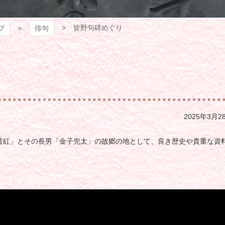
皆野句碑めぐり
ブ
俳句
2025年3月2
昔紅」とその長男「金子兜太」の故郷の地として、良き歴史や貴重な資