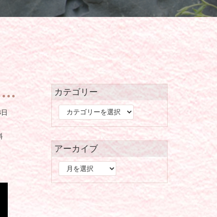
カテゴリー
カ
8日
テ
ゴ
料
リ
アーカイブ
ー
ア
ー
カ
イ
ブ