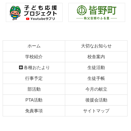
テ
ジ
ン
の
ツ
先
本
頭
文
へ
の
戻
ホーム
大切なお知らせ
先
る
頭
学校紹介
校舎案内
へ
各種おたより
生徒活動
戻
る
行事予定
生徒手帳
部活動
今月の献立
PTA活動
後援会活動
免責事項
サイトマップ