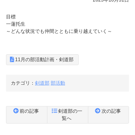
目標
一蓮托生
～どんな状況でも仲間とともに乗り越えていく～
11月の部活動計画・剣道部
カテゴリ：
剣道部
部活動
前の記事
剣道部の一
次の記事
覧へ
コ
ペ
ン
ー