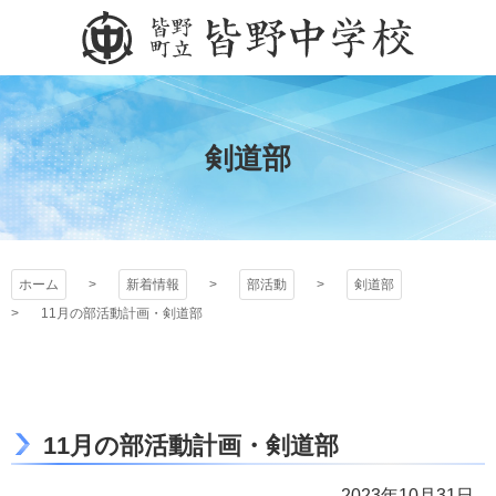
コ
ン
テ
皆野町立皆野中学校
ン
ツ
本
剣道部
文
へ
ス
キ
ッ
ホーム
新着情報
部活動
剣道部
プ
11月の部活動計画・剣道部
11月の部活動計画・剣道部
2023年10月31日