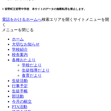
© 皆野町立皆野中学校
本サイトのデータの無断転用を禁止します。
電話をかける
ホームへ
検索エリアを開く
サイトメニューを開
く
メニューを閉じる
ホーム
大切なお知らせ
学校紹介
校舎案内
各種おたより
学校だより
生徒指導だより
食育だより
生徒活動
行事予定
生徒手帳
部活動
今月の献立
PTA活動