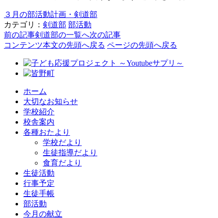
３月の部活動計画・剣道部
カテゴリ：
剣道部
部活動
前の記事
剣道部の一覧へ
次の記事
コンテンツ本文の先頭へ戻る
ページの先頭へ戻る
ホーム
大切なお知らせ
学校紹介
校舎案内
各種おたより
学校だより
生徒指導だより
食育だより
生徒活動
行事予定
生徒手帳
部活動
今月の献立