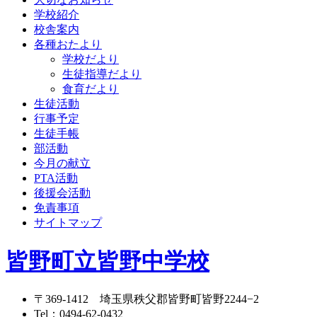
学校紹介
校舎案内
各種おたより
学校だより
生徒指導だより
食育だより
生徒活動
行事予定
生徒手帳
部活動
今月の献立
PTA活動
後援会活動
免責事項
サイトマップ
皆野町立皆野中学校
〒369-1412
埼玉県秩父郡皆野町皆野2244−2
Tel：
0494-62-0432