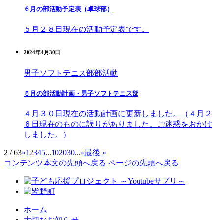
６月の部活動予定表（卓球部）
５月２８日現在の活動予定表です。
2024年4月30日
男子ソフトテニス部
部活動
５月の部活動計画・男子ソフトテニス部
４月３０日現在の活動計画に更新しました。（４月２
６日現在のものに誤りがありました。ご迷惑をおかけ
しました。）
2 / 63
«
1
2
3
4
5
...
10
20
30
...
»
最後 »
コンテンツ本文の先頭へ戻る
ページの先頭へ戻る
ホーム
大切なお知らせ