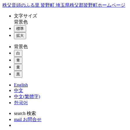
コ
秩父音頭のふる里 皆野町 埼玉県秩父郡皆野町ホームページ
ン
文字
サイズ
テ
背景色
ン
標準
ツ
本
拡大
文
背景色
へ
ス
白
キ
青
ッ
黄
プ
黒
English
中文
中文(繁體字)
한국어
search
検索
mail
お問合せ