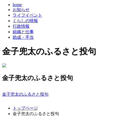
home
お知らせ
ライフイベント
くらしの情報
行政情報
組織と仕事
助成・手当
金子兜太のふるさと投句
金子兜太のふるさと投句
金子兜太のふるさと投句
コ
ペ
トップページ
ン
ー
金子兜太のふるさと投句
テ
ジ