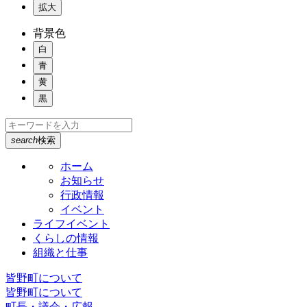
拡大
背景色
白
青
黄
黒
search
検索
ホーム
お知らせ
行政情報
イベント
ライフイベント
くらしの情報
組織と仕事
皆野町について
皆野町について
町長・議会・広報