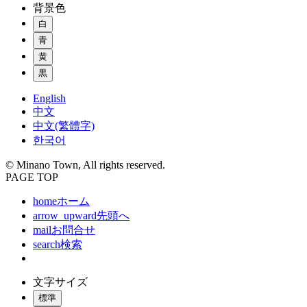
背景色
白
青
黄
黒
English
中文
中文(繁體字)
한국어
© Minano Town, All rights reserved.
PAGE TOP
home
ホーム
arrow_upward
先頭へ
mail
お問合せ
search
検索
文字サイズ
標準