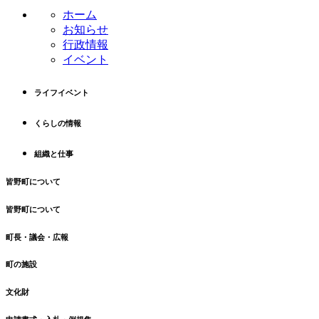
ン
の
ホーム
ツ
先
お知らせ
本
頭
行政情報
文
へ
イベント
の
戻
先
る
ライフイベント
頭
へ
くらしの情報
戻
る
組織と仕事
皆野町について
皆野町について
町長・議会・広報
町の施設
文化財