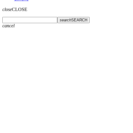
close
CLOSE
search
SEARCH
cancel