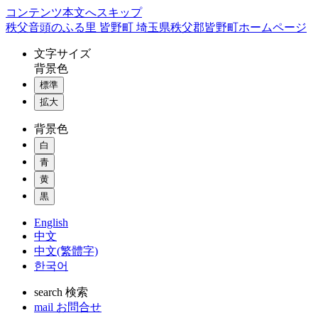
コンテンツ本文へスキップ
秩父音頭のふる里 皆野町 埼玉県秩父郡皆野町ホームページ
文字
サイズ
背景色
標準
拡大
背景色
白
青
黄
黒
English
中文
中文(繁體字)
한국어
search
検索
mail
お問合せ