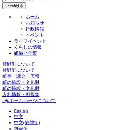
search
検索
ホーム
お知らせ
行政情報
イベント
ライフイベント
くらしの情報
組織と仕事
皆野町について
皆野町について
町長・議会・広報
町の施設・文化財
町の施設・文化財
入札情報・例規集
info
ホームページについて
English
中文
中文(繁體字)
한국어