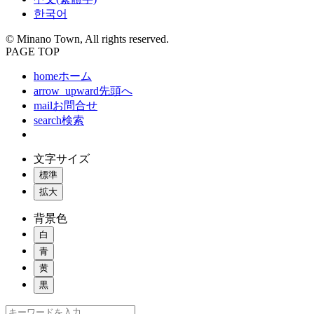
한국어
© Minano Town, All rights reserved.
PAGE TOP
home
ホーム
arrow_upward
先頭へ
mail
お問合せ
search
検索
文字サイズ
標準
拡大
背景色
白
青
黄
黒