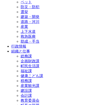
ペット
防災・防犯
選挙
建築・開発
道路・河川
産業
上下水道
救急医療
助成・手当
行政情報
組織と仕事
総務課
企画財政課
町民生活課
福祉課
健康こども課
税務課
産業観光課
建設課
会計課
教育委員会