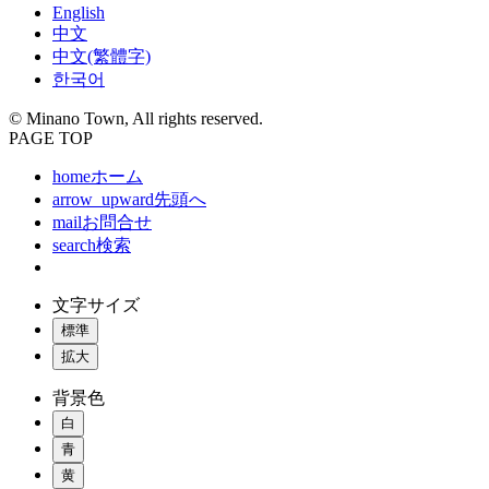
English
中文
中文(繁體字)
한국어
© Minano Town, All rights reserved.
PAGE TOP
home
ホーム
arrow_upward
先頭へ
mail
お問合せ
search
検索
文字サイズ
標準
拡大
背景色
白
青
黄