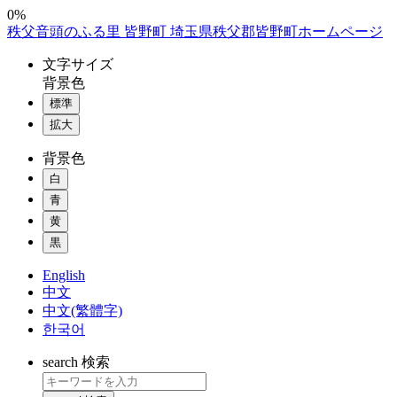
コ
0%
秩父音頭のふる里 皆野町 埼玉県秩父郡皆野町ホームページ
ン
テ
文字
サイズ
ン
背景色
ツ
標準
本
拡大
文
へ
背景色
ス
白
キ
ッ
青
プ
黄
黒
English
中文
中文(繁體字)
한국어
search
検索