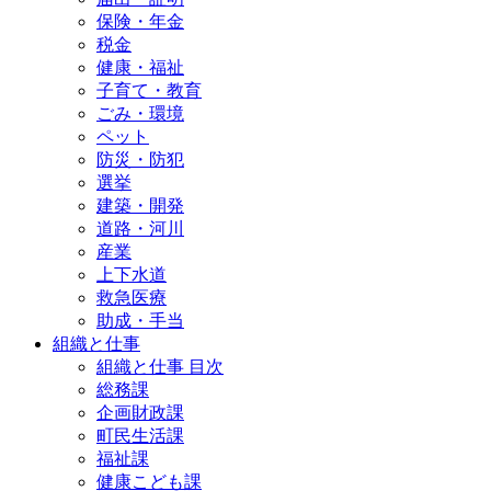
保険・年金
税金
健康・福祉
子育て・教育
ごみ・環境
ペット
防災・防犯
選挙
建築・開発
道路・河川
産業
上下水道
救急医療
助成・手当
組織と仕事
組織と仕事 目次
総務課
企画財政課
町民生活課
福祉課
健康こども課