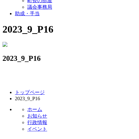
町長の部屋
議会事務局
助成・手当
2023_9_P16
2023_9_P16
コ
ペ
トップページ
ン
ー
2023_9_P16
テ
ジ
ン
の
ホーム
ツ
先
お知らせ
本
頭
行政情報
文
へ
イベント
の
戻