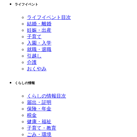
先
る
ライフイベント
頭
へ
ライフイベント目次
戻
結婚・離婚
る
妊娠・出産
子育て
入園・入学
就職・退職
引越し
介護
おくやみ
くらしの情報
くらしの情報目次
届出・証明
保険・年金
税金
健康・福祉
子育て・教育
ごみ・環境