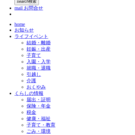
search
検索
mail
お問合せ
home
お知らせ
ライフイベント
結婚・離婚
妊娠・出産
子育て
入園・入学
就職・退職
引越し
介護
おくやみ
くらしの情報
届出・証明
保険・年金
税金
健康・福祉
子育て・教育
ごみ・環境