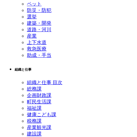
ペット
防災・防犯
選挙
建築・開発
道路・河川
産業
上下水道
救急医療
助成・手当
組織と仕事
組織と仕事 目次
総務課
企画財政課
町民生活課
福祉課
健康こども課
税務課
産業観光課
建設課