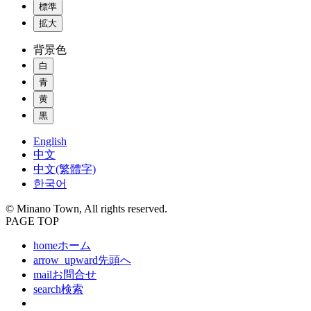
標準
拡大
背景色
白
青
黄
黒
English
中文
中文(繁體字)
한국어
© Minano Town, All rights reserved.
PAGE TOP
home
ホーム
arrow_upward
先頭へ
mail
お問合せ
search
検索