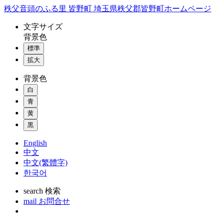
コ
秩父音頭のふる里 皆野町 埼玉県秩父郡皆野町ホームページ
ン
文字
サイズ
テ
背景色
ン
標準
ツ
本
拡大
文
背景色
へ
ス
白
キ
青
ッ
黄
プ
黒
English
中文
中文(繁體字)
한국어
search
検索
mail
お問合せ