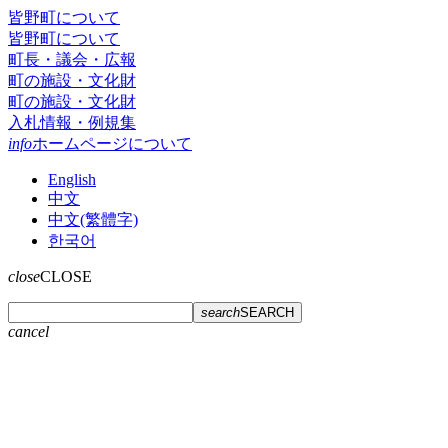
皆野町について
皆野町について
町長・議会・広報
町の施設・文化財
町の施設・文化財
入札情報・例規集
info
ホームページについて
English
中文
中文(繁體字)
한국어
close
CLOSE
search
SEARCH
cancel