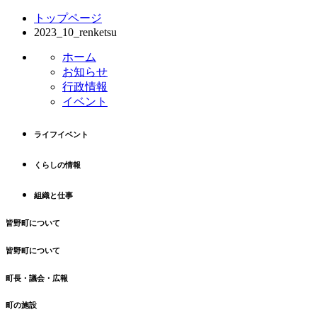
コ
ペ
トップページ
ン
ー
2023_10_renketsu
テ
ジ
ン
の
ホーム
ツ
先
お知らせ
本
頭
行政情報
文
へ
イベント
の
戻
先
る
ライフイベント
頭
へ
くらしの情報
戻
る
組織と仕事
皆野町について
皆野町について
町長・議会・広報
町の施設