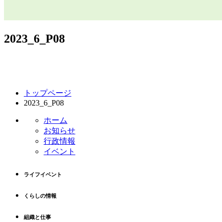
2023_6_P08
コ
ペ
トップページ
ン
ー
2023_6_P08
テ
ジ
ン
の
ホーム
ツ
先
お知らせ
本
頭
行政情報
文
へ
イベント
の
戻
先
る
ライフイベント
頭
へ
くらしの情報
戻
る
組織と仕事