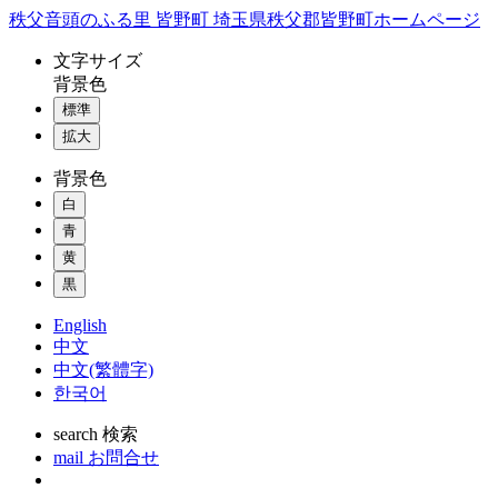
コ
秩父音頭のふる里 皆野町 埼玉県秩父郡皆野町ホームページ
ン
文字
サイズ
テ
背景色
ン
標準
ツ
本
拡大
文
背景色
へ
ス
白
キ
青
ッ
黄
プ
黒
English
中文
中文(繁體字)
한국어
search
検索
mail
お問合せ