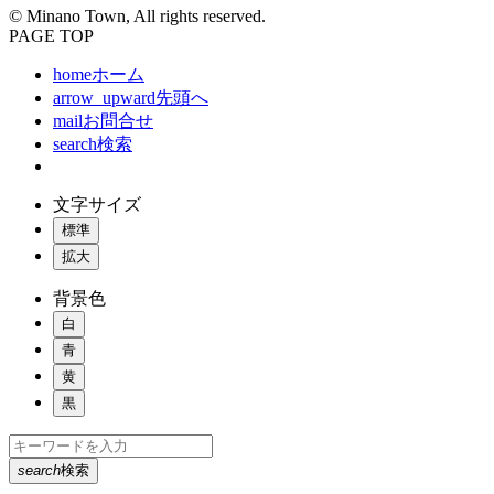
© Minano Town, All rights reserved.
PAGE TOP
home
ホーム
arrow_upward
先頭へ
mail
お問合せ
search
検索
文字サイズ
標準
拡大
背景色
白
青
黄
黒
search
検索