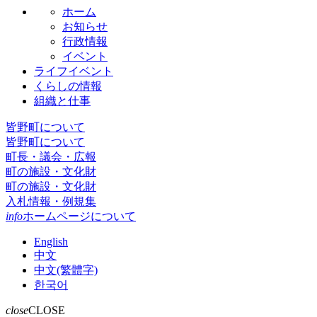
ホーム
お知らせ
行政情報
イベント
ライフイベント
くらしの情報
組織と仕事
皆野町について
皆野町について
町長・議会・広報
町の施設・文化財
町の施設・文化財
入札情報・例規集
info
ホームページについて
English
中文
中文(繁體字)
한국어
close
CLOSE