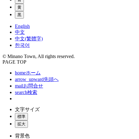
黄
黒
English
中文
中文(繁體字)
한국어
© Minano Town, All rights reserved.
PAGE TOP
home
ホーム
arrow_upward
先頭へ
mail
お問合せ
search
検索
文字サイズ
標準
拡大
背景色