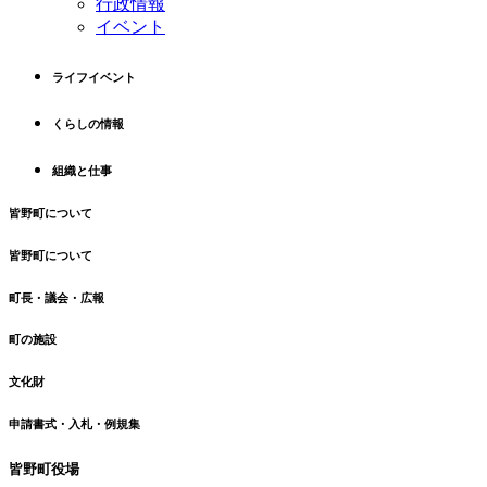
行政情報
の
戻
イベント
先
る
頭
ライフイベント
へ
戻
くらしの情報
る
組織と仕事
皆野町について
皆野町について
町長・議会・広報
町の施設
文化財
申請書式・入札・例規集
皆野町役場