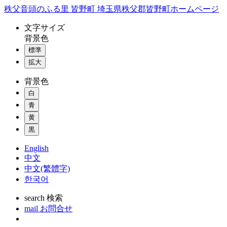
コ
秩父音頭のふる里 皆野町 埼玉県秩父郡皆野町ホームページ
ン
文字
サイズ
テ
背景色
ン
標準
ツ
本
拡大
文
背景色
へ
ス
白
キ
青
ッ
黄
プ
黒
English
中文
中文(繁體字)
한국어
search
検索
mail
お問合せ