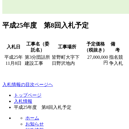
平成25年度 第8回入札予定
工事名（委
予定価格
備
入札日
工事場所
託名）
（税抜き）
考
平成25年
第3分団詰所
皆野町大字下
27,000,000
指名競
円
11月8日
建設工事
日野沢地内
争入札
入札情報の目次ページヘ
コ
ペ
トップページ
ン
ー
入札情報
テ
ジ
平成25年度 第8回入札予定
ン
の
ツ
先
ホーム
本
頭
お知らせ
文
へ