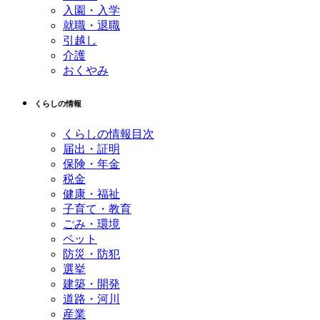
入園・入学
就職・退職
引越し
介護
おくやみ
くらしの情報
くらしの情報目次
届出・証明
保険・年金
税金
健康・福祉
子育て・教育
ごみ・環境
ペット
防災・防犯
選挙
建築・開発
道路・河川
産業