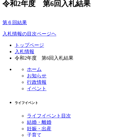
令和2年度 第6回入札結果
第６回結果
入札情報の目次ページヘ
コ
ペ
トップページ
ン
ー
入札情報
テ
ジ
令和2年度 第6回入札結果
ン
の
ツ
先
ホーム
本
頭
お知らせ
文
へ
行政情報
の
戻
イベント
先
る
頭
ライフイベント
へ
戻
ライフイベント目次
る
結婚・離婚
妊娠・出産
子育て