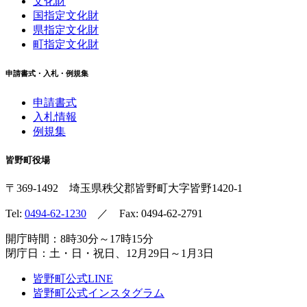
文化財
国指定文化財
県指定文化財
町指定文化財
申請書式・入札・例規集
申請書式
入札情報
例規集
皆野町役場
〒369-1492
埼玉県秩父郡皆野町
大字皆野1420-1
Tel:
0494-62-1230
／ Fax: 0494-62-2791
開庁時間：8時30分～17時15分
閉庁日：土・日・祝日、12月29日～1月3日
皆野町公式LINE
皆野町公式インスタグラム