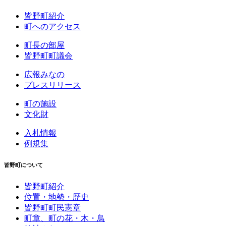
皆野町紹介
町へのアクセス
町長の部屋
皆野町町議会
広報みなの
プレスリリース
町の施設
文化財
入札情報
例規集
皆野町について
皆野町紹介
位置・地勢・歴史
皆野町町民憲章
町章、町の花・木・鳥