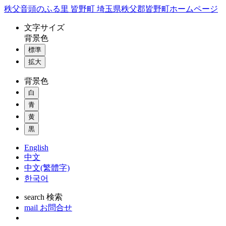
コ
秩父音頭のふる里 皆野町 埼玉県秩父郡皆野町ホームページ
ン
文字
サイズ
テ
背景色
ン
標準
ツ
本
拡大
文
背景色
へ
ス
白
キ
青
ッ
黄
プ
黒
English
中文
中文(繁體字)
한국어
search
検索
mail
お問合せ