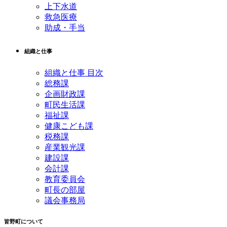
上下水道
救急医療
助成・手当
組織と仕事
組織と仕事 目次
総務課
企画財政課
町民生活課
福祉課
健康こども課
税務課
産業観光課
建設課
会計課
教育委員会
町長の部屋
議会事務局
皆野町について